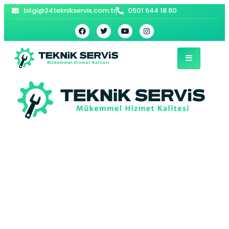
bilgi@24teknikservis.com.tr
0501 644 18 80
Kadıköy Beko