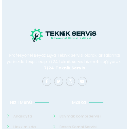
Profesyonel Beyaz Eşya Teknik Servisi olarak, arızalarınızı
yerinizde tespit edip 7/24 teknik servis hizmeti sağlıyoruz.
7/24 Teknik Servis
Hızlı Menü
Marka
Anasayfa
Baymak Kombi Servisi
Hakkımızda
Bosch Kombi Servisi