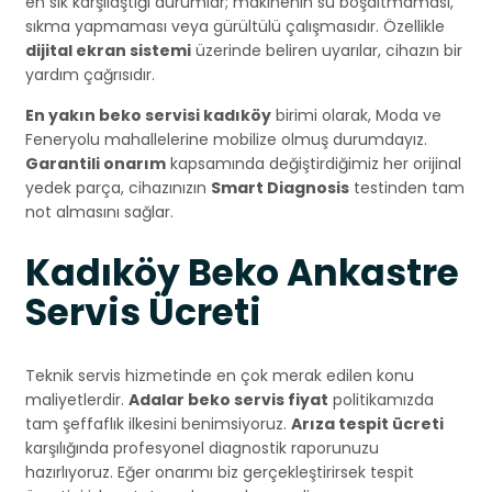
en sık karşılaştığı durumlar; makinenin su boşaltmaması,
sıkma yapmaması veya gürültülü çalışmasıdır. Özellikle
dijital ekran sistemi
üzerinde beliren uyarılar, cihazın bir
yardım çağrısıdır.
En yakın beko servisi kadıköy
birimi olarak, Moda ve
Feneryolu mahallelerine mobilize olmuş durumdayız.
Garantili onarım
kapsamında değiştirdiğimiz her orijinal
yedek parça, cihazınızın
Smart Diagnosis
testinden tam
not almasını sağlar.
Kadıköy Beko Ankastre
Servis Ücreti
Teknik servis hizmetinde en çok merak edilen konu
maliyetlerdir.
Adalar beko servis fiyat
politikamızda
tam şeffaflık ilkesini benimsiyoruz.
Arıza tespit ücreti
karşılığında profesyonel diagnostik raporunuzu
hazırlıyoruz. Eğer onarımı biz gerçekleştirirsek tespit