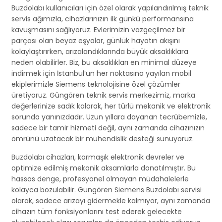
Buzdolabı kullanıcıları için özel olarak yapılandırılmış teknik
servis ağımızla, cihazlarınızın ilk günkü performansına
kavuşmasını sağlıyoruz. Evlerimizin vazgeçilmez bir
parçası olan beyaz eşyalar, günlük hayatın akışını
kolaylaştırırken, arızalandıklarında büyük aksaklıklara
neden olabilirler. Biz, bu aksaklıkları en minimal düzeye
indirmek için İstanbul’un her noktasına yayılan mobil
ekiplerimizle Siemens teknolojisine özel çözümler
üretiyoruz. Güngören teknik servis merkezimiz, marka
değerlerinize sadık kalarak, her türlü mekanik ve elektronik
sorunda yanınızdadır. Uzun yıllara dayanan tecrübemizle,
sadece bir tamir hizmeti değil, aynı zamanda cihazınızın
ömrünü uzatacak bir mühendislik desteği sunuyoruz.
Buzdolabı cihazları, karmaşık elektronik devreler ve
optimize edilmiş mekanik aksamlarla donatılmıştır. Bu
hassas denge, profesyonel olmayan müdahalelerle
kolayca bozulabilir. Güngören Siemens Buzdolabı servisi
olarak, sadece arızayı gidermekle kalmıyor, aynı zamanda
cihazın tüm fonksiyonlarını test ederek gelecekte