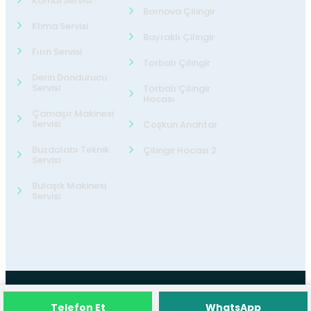
Kombi Servisi
Bornova Çilingir
Klima Servisi
Bayraklı Çilingir
Fırın Servisi
Torbalı Çilingir
Derin Dondurucu
Servisi
Torbalı Çilingir
Hocası
Çamaşır Makinesi
Servisi
Coşkun Anahtar
Buzdolabı Teknik
Çilingir Hocası 2
Servisi
Bulaşık Makinesi
Servisi
©2026
24 Teknik Servis
Tüm Hakları
Telefon Et
WhatsApp
Saklıdır.