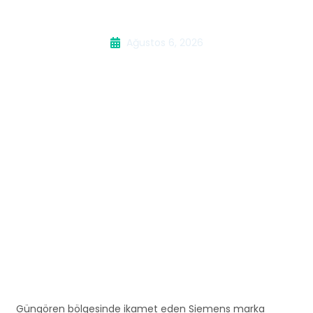
Buzdolabı Servisi
Ağustos 6, 2026
Güngören bölgesinde ikamet eden Siemens marka