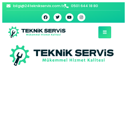
bilgi@24teknikservis.com.tr
0501 644 18 80
Güngören Siemens