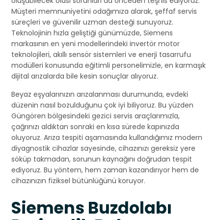
oluşabilecek olası sorunları da önceden teşhis ediyoruz.
Müşteri memnuniyetini odağımıza alarak, şeffaf servis
süreçleri ve güvenilir uzman desteği sunuyoruz.
Teknolojinin hızla geliştiği günümüzde, Siemens
markasının en yeni modellerindeki invertör motor
teknolojileri, akıllı sensör sistemleri ve enerji tasarrufu
modülleri konusunda eğitimli personelimizle, en karmaşık
dijital arızalarda bile kesin sonuçlar alıyoruz.
Beyaz eşyalarınızın arızalanması durumunda, evdeki
düzenin nasıl bozulduğunu çok iyi biliyoruz. Bu yüzden
Güngören bölgesindeki gezici servis araçlarımızla,
çağrınızı aldıktan sonraki en kısa sürede kapınızda
oluyoruz. Arıza tespiti aşamasında kullandığımız modern
diyagnostik cihazlar sayesinde, cihazınızı gereksiz yere
söküp takmadan, sorunun kaynağını doğrudan tespit
ediyoruz. Bu yöntem, hem zaman kazandırıyor hem de
cihazınızın fiziksel bütünlüğünü koruyor.
Siemens Buzdolabı