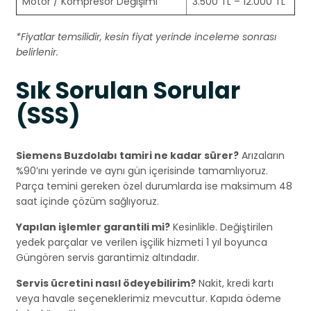
Motor / Kompresör Değişimi
3.500 TL – 12.000 TL
*Fiyatlar temsilidir, kesin fiyat yerinde inceleme sonrası
belirlenir.
Sık Sorulan Sorular
(SSS)
Siemens Buzdolabı tamiri ne kadar sürer?
Arızaların
%90’ını yerinde ve aynı gün içerisinde tamamlıyoruz.
Parça temini gereken özel durumlarda ise maksimum 48
saat içinde çözüm sağlıyoruz.
Yapılan işlemler garantili mi?
Kesinlikle. Değiştirilen
yedek parçalar ve verilen işçilik hizmeti 1 yıl boyunca
Güngören servis garantimiz altındadır.
Servis ücretini nasıl ödeyebilirim?
Nakit, kredi kartı
veya havale seçeneklerimiz mevcuttur. Kapıda ödeme