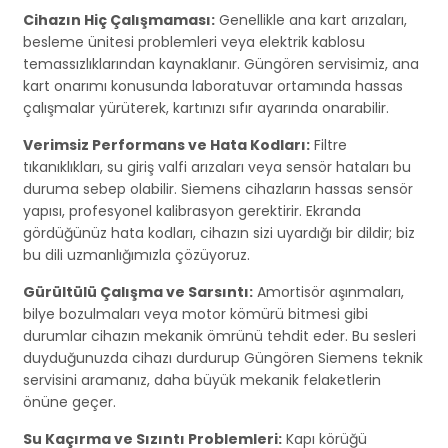
Cihazın Hiç Çalışmaması:
Genellikle ana kart arızaları,
besleme ünitesi problemleri veya elektrik kablosu
temassızlıklarından kaynaklanır. Güngören servisimiz, ana
kart onarımı konusunda laboratuvar ortamında hassas
çalışmalar yürüterek, kartınızı sıfır ayarında onarabilir.
Verimsiz Performans ve Hata Kodları:
Filtre
tıkanıklıkları, su giriş valfi arızaları veya sensör hataları bu
duruma sebep olabilir. Siemens cihazların hassas sensör
yapısı, profesyonel kalibrasyon gerektirir. Ekranda
gördüğünüz hata kodları, cihazın sizi uyardığı bir dildir; biz
bu dili uzmanlığımızla çözüyoruz.
Gürültülü Çalışma ve Sarsıntı:
Amortisör aşınmaları,
bilye bozulmaları veya motor kömürü bitmesi gibi
durumlar cihazın mekanik ömrünü tehdit eder. Bu sesleri
duyduğunuzda cihazı durdurup Güngören Siemens teknik
servisini aramanız, daha büyük mekanik felaketlerin
önüne geçer.
Su Kaçırma ve Sızıntı Problemleri:
Kapı körüğü