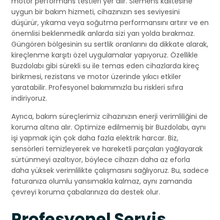
motor performans testleri yer alır. Siemens kalitesine
uygun bir bakım hizmeti, cihazınızın ses seviyesini
düşürür, yıkama veya soğutma performansını artırır ve en
önemlisi beklenmedik anlarda sizi yarı yolda bırakmaz.
Güngören bölgesinin su sertlik oranlarını da dikkate alarak,
kireçlenme karşıtı özel uygulamalar yapıyoruz. Özellikle
Buzdolabı gibi sürekli su ile temas eden cihazlarda kireç
birikmesi, rezistans ve motor üzerinde yıkıcı etkiler
yaratabilir. Profesyonel bakımımızla bu riskleri sıfıra
indiriyoruz.
Ayrıca, bakım süreçlerimiz cihazınızın enerji verimliliğini de
koruma altına alır. Optimize edilmemiş bir Buzdolabı, aynı
işi yapmak için çok daha fazla elektrik harcar. Biz,
sensörleri temizleyerek ve hareketli parçaları yağlayarak
sürtünmeyi azaltıyor, böylece cihazın daha az eforla
daha yüksek verimlilikte çalışmasını sağlıyoruz. Bu, sadece
faturanıza olumlu yansımakla kalmaz, aynı zamanda
çevreyi koruma çabalarınıza da destek olur.
Profesyonel Servis