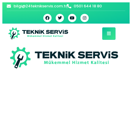
bilgi@24teknikservis.com.tr
0501 644 18 80
Güngören
Samsung Beyaz