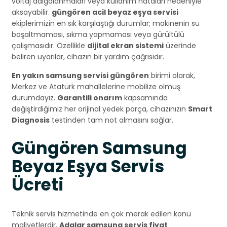
voltaj dalgalanmaları veya kullanım hataları nedeniyle
aksayabilir.
güngören acil beyaz eşya servisi
ekiplerimizin en sık karşılaştığı durumlar; makinenin su
boşaltmaması, sıkma yapmaması veya gürültülü
çalışmasıdır. Özellikle
dijital ekran sistemi
üzerinde
beliren uyarılar, cihazın bir yardım çağrısıdır.
En yakın samsung servisi güngören
birimi olarak,
Merkez ve Atatürk mahallelerine mobilize olmuş
durumdayız.
Garantili onarım
kapsamında
değiştirdiğimiz her orijinal yedek parça, cihazınızın
Smart
Diagnosis
testinden tam not almasını sağlar.
Güngören Samsung
Beyaz Eşya Servis
Ücreti
Teknik servis hizmetinde en çok merak edilen konu
maliyetlerdir.
Adalar samsung servis fiyat