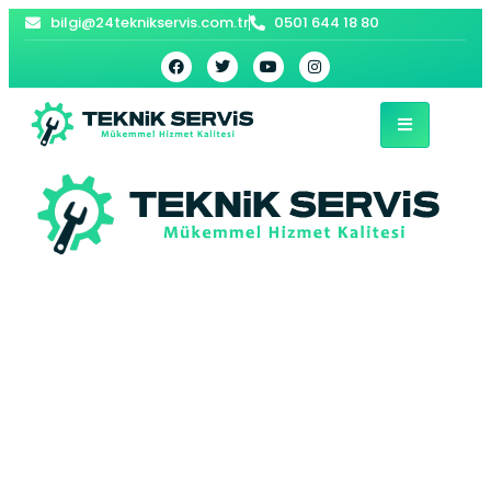
bilgi@24teknikservis.com.tr
0501 644 18 80
Güngören Beko