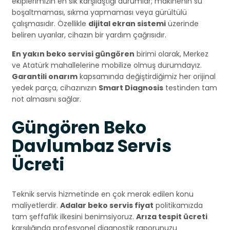
ekiplerimizin en sık karşılaştığı durumlar; makinenin su
boşaltmaması, sıkma yapmaması veya gürültülü
çalışmasıdır. Özellikle
dijital ekran sistemi
üzerinde
beliren uyarılar, cihazın bir yardım çağrısıdır.
En yakın beko servisi güngören
birimi olarak, Merkez
ve Atatürk mahallelerine mobilize olmuş durumdayız.
Garantili onarım
kapsamında değiştirdiğimiz her orijinal
yedek parça, cihazınızın
Smart Diagnosis
testinden tam
not almasını sağlar.
Güngören Beko
Davlumbaz Servis
Ücreti
Teknik servis hizmetinde en çok merak edilen konu
maliyetlerdir.
Adalar beko servis fiyat
politikamızda
tam şeffaflık ilkesini benimsiyoruz.
Arıza tespit ücreti
karşılığında profesyonel diagnostik raporunuzu