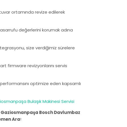
ratuvar ortamında revize edilerek
i tasarrufu değerlerini korumak adına
ntegrasyonu, size verdiğimiz sürelere
rt firmware revizyonlarını servis
ın performansını optimize eden kapsamlı
iosmanpaşa Bulaşık Makinesi Servisi
.
Gaziosmanpaşa Bosch Davlumbaz
emen Ara
!