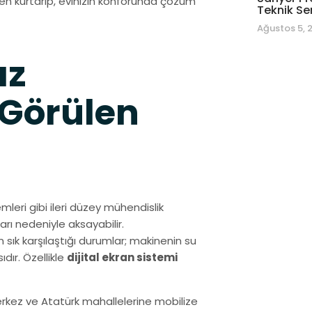
en kurtarıp, evinizin konforunda çözüm
Teknik Se
Ağustos 5, 
az
 Görülen
mleri gibi ileri düzey mühendislik
arı nedeniyle aksayabilir.
n sık karşılaştığı durumlar; makinenin su
ır. Özellikle
dijital ekran sistemi
erkez ve Atatürk mahallelerine mobilize