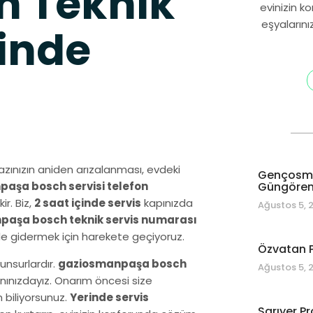
n Teknik
evinizin k
eşyalarını
inde
nızın aniden arızalanması, evdeki
Gençosman
Güngören 
aşa bosch servisi telefon
r. Biz,
2 saat içinde servis
kapınızda
Ağustos 5, 
aşa bosch teknik servis numarası
ede gidermek için harekete geçiyoruz.
Özvatan P
unsurlardır.
gaziosmanpaşa bosch
Ağustos 5, 
anınızdayız. Onarım öncesi size
n biliyorsunuz.
Yerinde servis
Sarıyer Pr