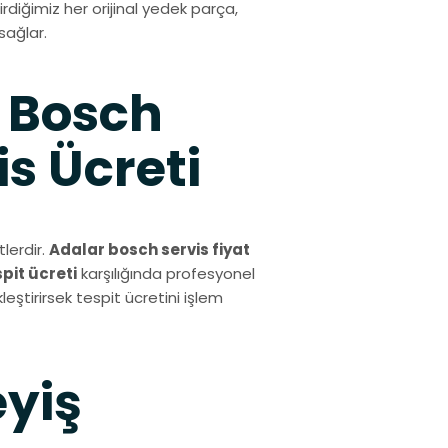
diğimiz her orijinal yedek parça,
sağlar.
 Bosch
s Ücreti
lerdir.
Adalar bosch servis fiyat
spit ücreti
karşılığında profesyonel
eştirirsek tespit ücretini işlem
eyiş