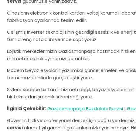
servis
gücümüzle yanınızdayız.
Cihazların elektronik kontrol kartları, voltaj korumalı labo
fabrikasyon ayarlarında teslim edilir.
Gelişmiş Inverter teknolojisinin getirdiği sessizlik ve enerj
tüm direnç hatalarını yerinde saptıyoruz.
Lojistik merkezlerimizin Gaziosmanpaşa hattındaki hızlı e
milimetrik olarak uymamızı garantiler.
Modern beyaz eşyaların yazılımsal güncellemeleri ve anaka
formumuz dahilinde gerçekleştiriyoruz.
Sizlere sadece bir tamir hizmeti değil, beyaz eşyalarınız
bir teknik danışmanlık süreci sağlıyoruz.
İlginizi Çekebilir:
Gaziosmanpaşa Buzdolabı Servisi
|
Gaz
Güvenilir, hızlı ve profesyonel destek için doğru yerdesiniz
servisi
olarak 1 yıl garantili çözümlerimizle yanınızdayız.
H