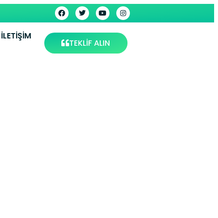
İLETIŞIM
TEKLİF ALIN
vlumbaz