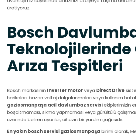
avantajımız sayesinde cihazınızı atölyeye taşıma derdind
üretiyoruz.
Bosch Davlumb
Teknolojilerinde
Arıza Tespitleri
Bosch markasının
Inverter motor
veya
Direct Drive
siste
harikaları, bazen voltaj dalgalanmaları veya kullanım hatal
gaziosmanpaşa acil davlumbaz servisi
ekiplerimizin e
boşaltmaması, sıkma yapmaması veya gürültülü çalışmasıd
üzerinde beliren uyarılar, cihazın bir yardım çağrısıdır.
En yakın bosch servisi gaziosmanpaşa
birimi olarak, M