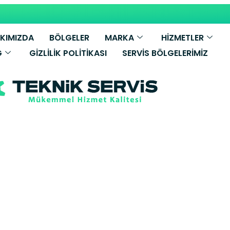
KIMIZDA
BÖLGELER
MARKA
HİZMETLER
G
GIZLILIK POLITIKASI
SERVIS BÖLGELERIMIZ
aşa Bosch Da
Servisi