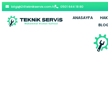
bilgi@24teknikservis.com.tr
0501 644 18 80
ANASAYFA
HAK
BLO
Gaziosmanp