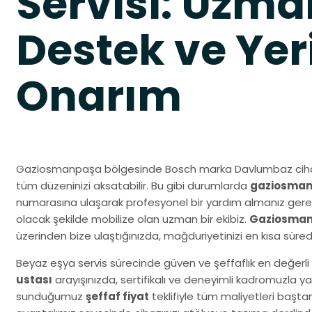
Servisi: Uzma
Destek ve Yer
Onarım
Gaziosmanpaşa bölgesinde Bosch marka Davlumbaz cihazı
tüm düzeninizi aksatabilir. Bu gibi durumlarda
gaziosmanp
numarasına ulaşarak profesyonel bir yardım almanız gereki
olacak şekilde mobilize olan uzman bir ekibiz.
Gaziosmanp
üzerinden bize ulaştığınızda, mağduriyetinizi en kısa sür
Beyaz eşya servis sürecinde güven ve şeffaflık en değerli 
ustası
arayışınızda, sertifikalı ve deneyimli kadromuzla y
sunduğumuz
şeffaf fiyat
teklifiyle tüm maliyetleri başta