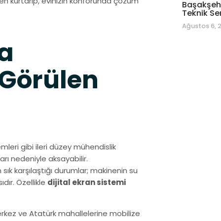
en kurtarıp, evinizin konforunda çözüm
Başakşehi
Teknik Se
Ağustos 6, 
a
 Görülen
mleri gibi ileri düzey mühendislik
arı nedeniyle aksayabilir.
 sık karşılaştığı durumlar; makinenin su
ır. Özellikle
dijital ekran sistemi
erkez ve Atatürk mahallelerine mobilize