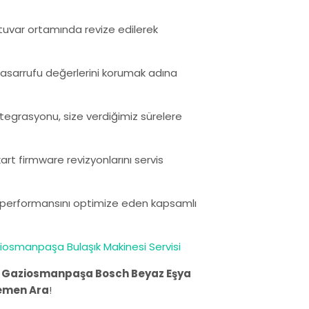
ratuvar ortamında revize edilerek
i tasarrufu değerlerini korumak adına
ntegrasyonu, size verdiğimiz sürelere
rt firmware revizyonlarını servis
ın performansını optimize eden kapsamlı
iosmanpaşa Bulaşık Makinesi Servisi
.
Gaziosmanpaşa Bosch Beyaz Eşya
emen Ara
!