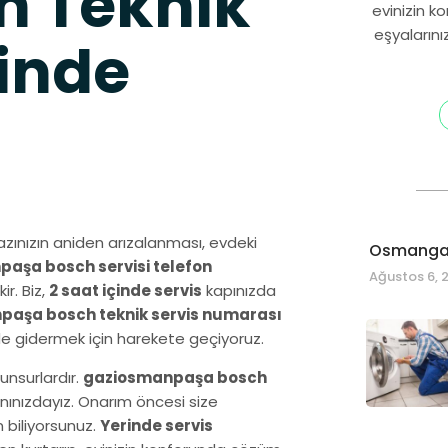
n Teknik
evinizin k
eşyalarını
inde
nızın aniden arızalanması, evdeki
Osmangaz
aşa bosch servisi telefon
Ağustos 6, 
r. Biz,
2 saat içinde servis
kapınızda
aşa bosch teknik servis numarası
ede gidermek için harekete geçiyoruz.
unsurlardır.
gaziosmanpaşa bosch
anınızdayız. Onarım öncesi size
n biliyorsunuz.
Yerinde servis