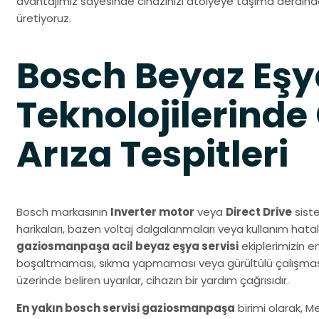
avantajımız sayesinde cihazınızı atölyeye taşıma derdind
üretiyoruz.
Bosch Beyaz Eşy
Teknolojilerinde
Arıza Tespitleri
Bosch markasının
Inverter motor
veya
Direct Drive
siste
harikaları, bazen voltaj dalgalanmaları veya kullanım hatal
gaziosmanpaşa acil beyaz eşya servisi
ekiplerimizin en
boşaltmaması, sıkma yapmaması veya gürültülü çalışmasıd
üzerinde beliren uyarılar, cihazın bir yardım çağrısıdır.
En yakın bosch servisi gaziosmanpaşa
birimi olarak, M