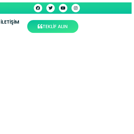
İLETIŞIM
TEKLİF ALIN
az Eşya