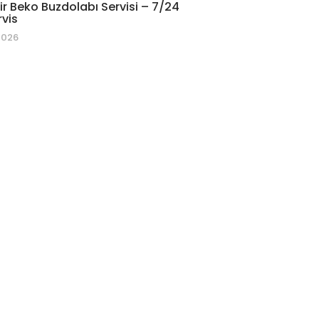
r Beko Buzdolabı Servisi – 7/24
rvis
2026