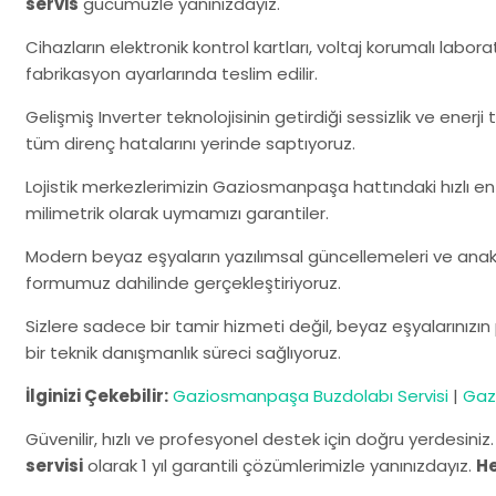
servis
gücümüzle yanınızdayız.
Cihazların elektronik kontrol kartları, voltaj korumalı labo
fabrikasyon ayarlarında teslim edilir.
Gelişmiş Inverter teknolojisinin getirdiği sessizlik ve enerj
tüm direnç hatalarını yerinde saptıyoruz.
Lojistik merkezlerimizin Gaziosmanpaşa hattındaki hızlı e
milimetrik olarak uymamızı garantiler.
Modern beyaz eşyaların yazılımsal güncellemeleri ve anaka
formumuz dahilinde gerçekleştiriyoruz.
Sizlere sadece bir tamir hizmeti değil, beyaz eşyalarınız
bir teknik danışmanlık süreci sağlıyoruz.
İlginizi Çekebilir:
Gaziosmanpaşa Buzdolabı Servisi
|
Gaz
Güvenilir, hızlı ve profesyonel destek için doğru yerdesiniz
servisi
olarak 1 yıl garantili çözümlerimizle yanınızdayız.
H