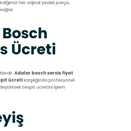
diğimiz her orijinal yedek parça,
sağlar.
 Bosch
s Ücreti
lerdir.
Adalar bosch servis fiyat
spit ücreti
karşılığında profesyonel
eştirirsek tespit ücretini işlem
eyiş