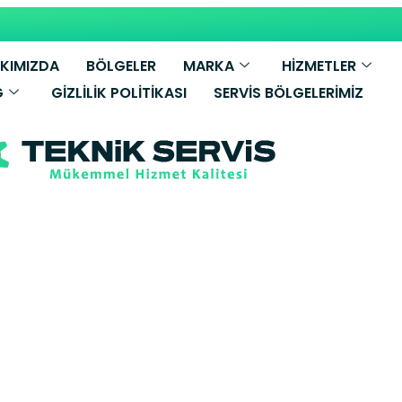
KIMIZDA
BÖLGELER
MARKA
HİZMETLER
G
GIZLILIK POLITIKASI
SERVIS BÖLGELERIMIZ
aşa Bosch Bey
Servisi