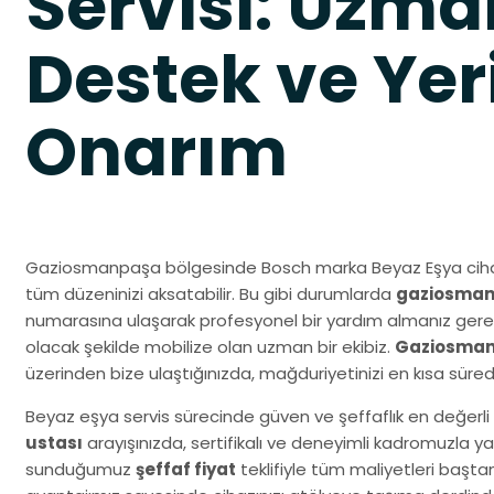
Servisi: Uzma
Destek ve Yer
Onarım
Gaziosmanpaşa bölgesinde Bosch marka Beyaz Eşya cihazı
tüm düzeninizi aksatabilir. Bu gibi durumlarda
gaziosmanp
numarasına ulaşarak profesyonel bir yardım almanız gereki
olacak şekilde mobilize olan uzman bir ekibiz.
Gaziosmanp
üzerinden bize ulaştığınızda, mağduriyetinizi en kısa sür
Beyaz eşya servis sürecinde güven ve şeffaflık en değerli 
ustası
arayışınızda, sertifikalı ve deneyimli kadromuzla y
sunduğumuz
şeffaf fiyat
teklifiyle tüm maliyetleri başta