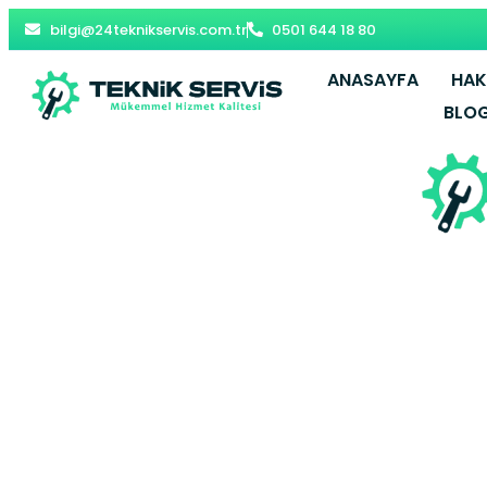
bilgi@24teknikservis.com.tr
0501 644 18 80
ANASAYFA
HAK
BLO
Gaziosmanp