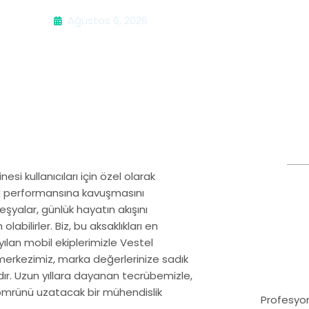
Ağustos 6, 2026
 kullanıcıları için özel olarak
ünkü performansına kavuşmasını
eşyalar, günlük hayatın akışını
labilirler. Biz, bu aksaklıkları en
ılan mobil ekiplerimizle Vestel
 merkezimiz, marka değerlerinize sadık
dır. Uzun yıllara dayanan tecrübemizle,
 ömrünü uzatacak bir mühendislik
Profesyon