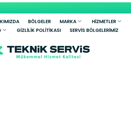
KIMIZDA
BÖLGELER
MARKA
HİZMETLER
G
GIZLILIK POLITIKASI
SERVIS BÖLGELERIMIZ
el Çamaşır Ma
Servisi