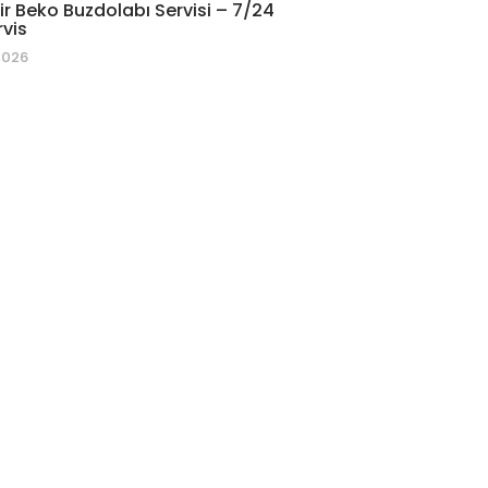
r Beko Buzdolabı Servisi – 7/24
rvis
2026