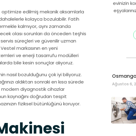
evinizin k
eşyalarını
ve optimize edilmiş mekanik aksamlarla
halelerle kolayca bozulabilir. Fatih
idermekle kalmıyor, aynı zamanda
lecek olası sorunları da önceden teşhis
servis süreçleri ve güvenilir uzman
 Vestel markasının en yeni
stemleri ve enerji tasarrufu modülleri
larda bile kesin sonuçlar alıyoruz.
 nasıl bozulduğunu çok iyi biliyoruz.
Osmangaz
ğrınızı aldıktan sonraki en kısa sürede
Ağustos 6, 
z modern diyagnostik cihazlar
nun kaynağını doğrudan tespit
ınızın fiziksel bütünlüğünü koruyor.
Makinesi