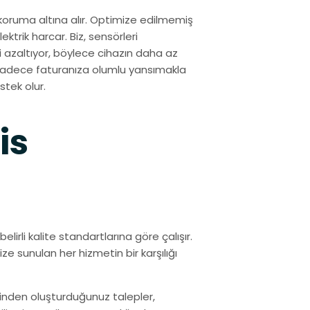
de koruma altına alır. Optimize edilmemiş
ktrik harcar. Biz, sensörleri
 azaltıyor, böylece cihazın daha az
, sadece faturanıza olumlu yansımakla
tek olur.
is
elirli kalite standartlarına göre çalışır.
ize sunulan her hizmetin bir karşılığı
inden oluşturduğunuz talepler,