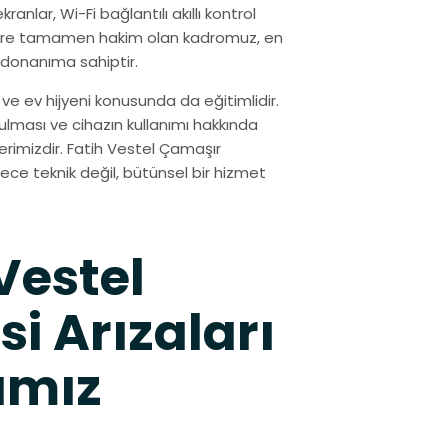
ranlar, Wi-Fi bağlantılı akıllı kontrol
jilere tamamen hakim olan kadromuz, en
 donanıma sahiptir.
ve ev hijyeni konusunda da eğitimlidir.
tulması ve cihazın kullanımı hakkında
rimizdir. Fatih Vestel Çamaşır
dece teknik değil, bütünsel bir hizmet
Vestel
i Arızaları
ımız