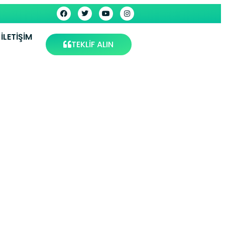
İLETIŞIM
TEKLİF ALIN
kinesi