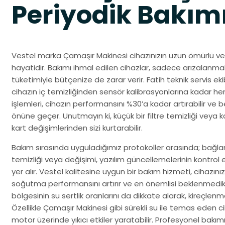
Periyodik Bakım
Vestel marka Çamaşır Makinesi cihazınızın uzun ömürlü ve 
hayatidir. Bakımı ihmal edilen cihazlar, sadece arızalanm
tüketimiyle bütçenize de zarar verir. Fatih teknik servis ek
cihazın iç temizliğinden sensör kalibrasyonlarına kadar her a
işlemleri, cihazın performansını %30’a kadar artırabilir ve
önüne geçer. Unutmayın ki, küçük bir filtre temizliği veya kab
kart değişimlerinden sizi kurtarabilir.
Bakım sırasında uyguladığımız protokoller arasında; bağlantı
temizliği veya değişimi, yazılım güncellemelerinin kontrol
yer alır. Vestel kalitesine uygun bir bakım hizmeti, cihazın
soğutma performansını artırır ve en önemlisi beklenmedik a
bölgesinin su sertlik oranlarını da dikkate alarak, kireçlen
Özellikle Çamaşır Makinesi gibi sürekli su ile temas eden ci
motor üzerinde yıkıcı etkiler yaratabilir. Profesyonel bakımımı