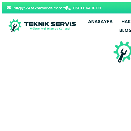
bilgi@24teknikservis.com.tr
0501 644 18 80
ANASAYFA
HAK
BLO
Fatih Vest