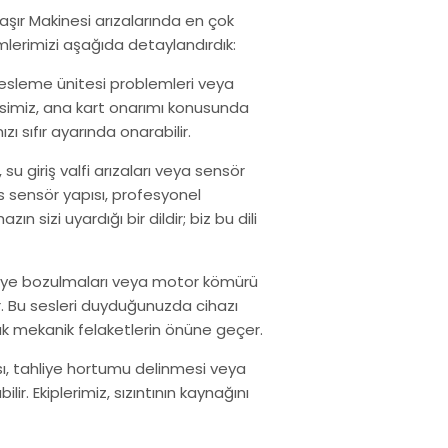
şır Makinesi arızalarında en çok
lerimizi aşağıda detaylandırdık:
 besleme ünitesi problemleri veya
visimiz, ana kart onarımı konusunda
 sıfır ayarında onarabilir.
rı, su giriş valfi arızaları veya sensör
s sensör yapısı, profesyonel
n sizi uyardığı bir dildir; biz bu dili
ilye bozulmaları veya motor kömürü
. Bu sesleri duyduğunuzda cihazı
ük mekanik felaketlerin önüne geçer.
sı, tahliye hortumu delinmesi veya
ir. Ekiplerimiz, sızıntının kaynağını