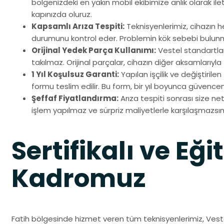
bölgenizdeki en yakın mobil ekibimize anlık olarak ileti
kapınızda oluruz.
Kapsamlı Arıza Tespiti:
Teknisyenlerimiz, cihazın h
durumunu kontrol eder. Problemin kök sebebi bulun
Orijinal Yedek Parça Kullanımı:
Vestel standartla
takılmaz. Orijinal parçalar, cihazın diğer aksamlarıyla 
1 Yıl Koşulsuz Garanti:
Yapılan işçilik ve değiştirile
formu teslim edilir. Bu form, bir yıl boyunca güvenceni
Şeffaf Fiyatlandırma:
Arıza tespiti sonrası size net 
işlem yapılmaz ve sürpriz maliyetlerle karşılaşmazsın
Sertifikalı ve Eği
Kadromuz
Fatih bölgesinde hizmet veren tüm teknisyenlerimiz, Veste