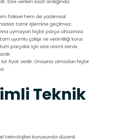
lir. Size verilen saat aralığında
em fiziksel hem de yazılımsal
madan tamir işlemine geçilmez.
rına uymayan hiçbir parça cihazınıza
tam uyumlu çalışır ve verimliliği korur.
n tüm parçalar için size resmi servis
zdir.
bir fiyat verilir. Onayınız olmadan hiçbir
ız.
timli Teknik
l teknolojileri konusunda düzenli