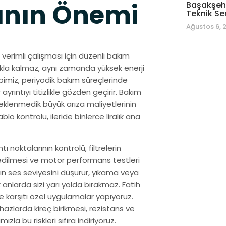
ının Önemi
Başakşehi
Teknik Se
Ağustos 6, 
verimli çalışması için düzenli bakım
akla kalmaz, aynı zamanda yüksek enerji
ibimiz, periyodik bakım süreçlerinde
yrıntıyı titizlikle gözden geçirir. Bakım
 beklenmedik büyük arıza maliyetlerinin
lo kontrolü, ileride binlerce liralık ana
 noktalarının kontrolü, filtrelerin
 edilmesi ve motor performans testleri
ızın ses seviyesini düşürür, yıkama veya
nlarda sizi yarı yolda bırakmaz. Fatih
me karşıtı özel uygulamalar yapıyoruz.
hazlarda kireç birikmesi, rezistans ve
zla bu riskleri sıfıra indiriyoruz.