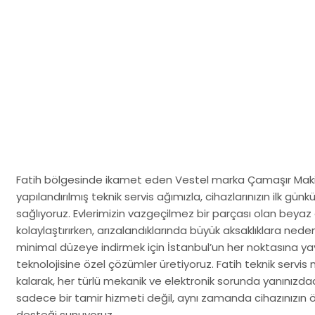
Fatih bölgesinde ikamet eden Vestel marka Çamaşır Makinesi
yapılandırılmış teknik servis ağımızla, cihazlarınızın ilk g
sağlıyoruz. Evlerimizin vazgeçilmez bir parçası olan beyaz 
kolaylaştırırken, arızalandıklarında büyük aksaklıklara neden o
minimal düzeye indirmek için İstanbul’un her noktasına yay
teknolojisine özel çözümler üretiyoruz. Fatih teknik servis
kalarak, her türlü mekanik ve elektronik sorunda yanınızda
sadece bir tamir hizmeti değil, aynı zamanda cihazınızın
desteği sunuyoruz.