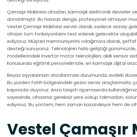
Çamaşır Makinesi cihazları, karmaşık elektronik devreler 
donatılmıştır. Bu hassas denge, profesyonel olmayan müda
Vestel Çamaşır Makinesi servisi olarak, sadece arızayı g
cihazın tüm fonksiyonlarını test ederek gelecekte oluşabi
ediyoruz. Müşteri memnuniyetini odağımıza alarak, şeffaf 
desteği sunuyoruz. Teknolojinin hızla geliştiği günümüzde,
modellerindeki invertör motor teknolojileri, akıllı sensör si
konusunda eğitimli personelimizle, en karmaşık dijital arıza
Beyaz eşyalarınızın arızalanması durumunda, evdeki düzenin
Bu yüzden Fatih bölgesindeki gezici servis araçlarımızla, ça
kapınızda oluyoruz. Arıza tespiti aşamasında kullandığımı
sayesinde, cihazınızı gereksiz yere söküp takmadan, soru
ediyoruz. Bu yöntem, hem zaman kazandırıyor hem de cihaz
Vestel Çamaşır 