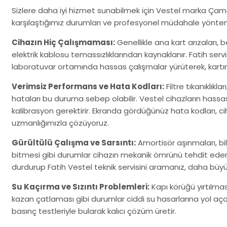
Sizlere daha iyi hizmet sunabilmek için Vestel marka Çama
karşılaştığımız durumları ve profesyonel müdahale yöntem
Cihazın Hiç Çalışmaması:
Genellikle ana kart arızaları,
elektrik kablosu temassızlıklarından kaynaklanır. Fatih ser
laboratuvar ortamında hassas çalışmalar yürüterek, kartınızı
Verimsiz Performans ve Hata Kodları:
Filtre tıkanıklıkla
hataları bu duruma sebep olabilir. Vestel cihazların hassa
kalibrasyon gerektirir. Ekranda gördüğünüz hata kodları, cihazı
uzmanlığımızla çözüyoruz.
Gürültülü Çalışma ve Sarsıntı:
Amortisör aşınmaları, b
bitmesi gibi durumlar cihazın mekanik ömrünü tehdit eder
durdurup Fatih Vestel teknik servisini aramanız, daha büy
Su Kaçırma ve Sızıntı Problemleri:
Kapı körüğü yırtılma
kazan çatlaması gibi durumlar ciddi su hasarlarına yol açabil
basınç testleriyle bularak kalıcı çözüm üretir.