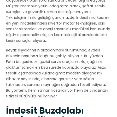
oluşabilecek olası sorunları da önceden teşhis ediyoruz.
Müşteri memnuniyetini odağımıza alarak, şeffaf servis
süreçleri ve güvenilir uzman desteği sunuyoruz.
Teknolojinin hızla geliştiği günümüzde, İndesit markasının
en yeni modellerindeki invertör motor teknolojileri, akıllı
sensör sistemleri ve enerji tasarrufu modülleri konusunda
eğitimli personelimizle, en karmaşık dijital arızalarda bile
kesin sonuçlar alıyoruz.
Beyaz eşyalarınızın arızalanması durumunda, evdeki
düzenin nasıl bozulduğunu çok iyi biliyoruz. Bu yüzden
Fatih bölgesindeki gezici servis araçlarımızla, çağrınızı
aldıktan sonraki en kısa sürede kapınızda oluyoruz. Arıza
tespiti aşamasında kullandığımız modern diyagnostik
cihazlar sayesinde, cihazınızı gereksiz yere söküp
takmadan, sorunun kaynağını doğrudan tespit ediyoruz.
Bu yöntem, hem zaman kazandırıyor hem de cihazınızın
fiziksel bütünlüğünü koruyor.
İndesit Buzdolabı