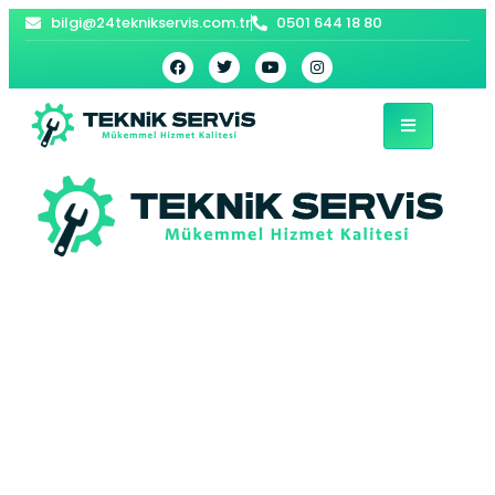
bilgi@24teknikservis.com.tr
0501 644 18 80
Fatih İndesit