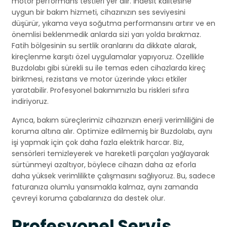
motor performans testleri yer alır. İndesit kalitesine
uygun bir bakım hizmeti, cihazınızın ses seviyesini
düşürür, yıkama veya soğutma performansını artırır ve en
önemlisi beklenmedik anlarda sizi yarı yolda bırakmaz.
Fatih bölgesinin su sertlik oranlarını da dikkate alarak,
kireçlenme karşıtı özel uygulamalar yapıyoruz. Özellikle
Buzdolabı gibi sürekli su ile temas eden cihazlarda kireç
birikmesi, rezistans ve motor üzerinde yıkıcı etkiler
yaratabilir. Profesyonel bakımımızla bu riskleri sıfıra
indiriyoruz.
Ayrıca, bakım süreçlerimiz cihazınızın enerji verimliliğini de
koruma altına alır. Optimize edilmemiş bir Buzdolabı, aynı
işi yapmak için çok daha fazla elektrik harcar. Biz,
sensörleri temizleyerek ve hareketli parçaları yağlayarak
sürtünmeyi azaltıyor, böylece cihazın daha az eforla
daha yüksek verimlilikte çalışmasını sağlıyoruz. Bu, sadece
faturanıza olumlu yansımakla kalmaz, aynı zamanda
çevreyi koruma çabalarınıza da destek olur.
Profesyonel Servis