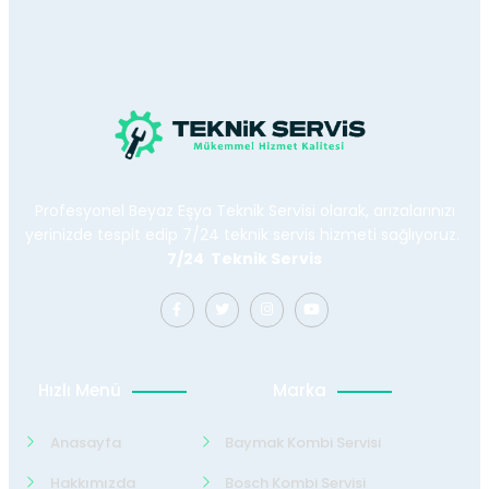
Profesyonel Beyaz Eşya Teknik Servisi olarak, arızalarınızı
yerinizde tespit edip 7/24 teknik servis hizmeti sağlıyoruz.
7/24 Teknik Servis
Hızlı Menü
Marka
Anasayfa
Baymak Kombi Servisi
Hakkımızda
Bosch Kombi Servisi