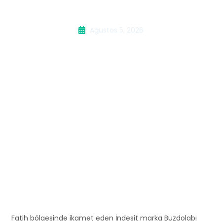
Buzdolabı Servisi
Ağustos 5, 2026
Fatih bölgesinde ikamet eden İndesit marka Buzdolabı