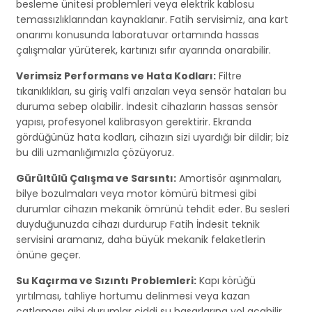
besleme ünitesi problemleri veya elektrik kablosu
temassızlıklarından kaynaklanır. Fatih servisimiz, ana kart
onarımı konusunda laboratuvar ortamında hassas
çalışmalar yürüterek, kartınızı sıfır ayarında onarabilir.
Verimsiz Performans ve Hata Kodları:
Filtre
tıkanıklıkları, su giriş valfi arızaları veya sensör hataları bu
duruma sebep olabilir. İndesit cihazların hassas sensör
yapısı, profesyonel kalibrasyon gerektirir. Ekranda
gördüğünüz hata kodları, cihazın sizi uyardığı bir dildir; biz
bu dili uzmanlığımızla çözüyoruz.
Gürültülü Çalışma ve Sarsıntı:
Amortisör aşınmaları,
bilye bozulmaları veya motor kömürü bitmesi gibi
durumlar cihazın mekanik ömrünü tehdit eder. Bu sesleri
duyduğunuzda cihazı durdurup Fatih İndesit teknik
servisini aramanız, daha büyük mekanik felaketlerin
önüne geçer.
Su Kaçırma ve Sızıntı Problemleri:
Kapı körüğü
yırtılması, tahliye hortumu delinmesi veya kazan
çatlaması gibi durumlar ciddi su hasarlarına yol açabilir.