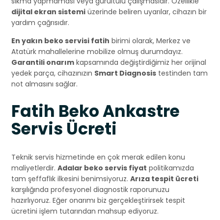
sıkma yapmaması veya gürültülü çalışmasıdır. Özellikle
dijital ekran sistemi
üzerinde beliren uyarılar, cihazın bir
yardım çağrısıdır.
En yakın beko servisi fatih
birimi olarak, Merkez ve
Atatürk mahallelerine mobilize olmuş durumdayız.
Garantili onarım
kapsamında değiştirdiğimiz her orijinal
yedek parça, cihazınızın
Smart Diagnosis
testinden tam
not almasını sağlar.
Fatih Beko Ankastre
Servis Ücreti
Teknik servis hizmetinde en çok merak edilen konu
maliyetlerdir.
Adalar beko servis fiyat
politikamızda
tam şeffaflık ilkesini benimsiyoruz.
Arıza tespit ücreti
karşılığında profesyonel diagnostik raporunuzu
hazırlıyoruz. Eğer onarımı biz gerçekleştirirsek tespit
ücretini işlem tutarından mahsup ediyoruz.