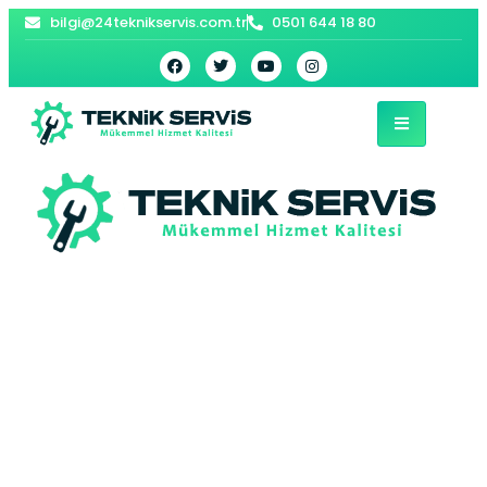
bilgi@24teknikservis.com.tr
0501 644 18 80
Fatih Beko