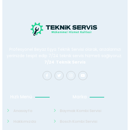
Profesyonel Beyaz Eşya Teknik Servisi olarak, arızalarınızı
yerinizde tespit edip 7/24 teknik servis hizmeti sağlıyoruz.
7/24 Teknik Servis
Hızlı Menü
Marka
Anasayfa
Baymak Kombi Servisi
Hakkımızda
Bosch Kombi Servisi