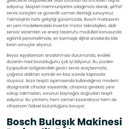
gelecekte oluşabilecek olası sorunları da önceden teşhis
ediyoruz. Müşteri memnuniyetini odağımıza alarak, şeffaf
servis süreçleri ve güvenilir uzman desteği sunuyoruz.
Teknolojinin hızla geliştiği günümüzde, Bosch markasının
en yeni modellerindeki invertör motor teknolojileri, akıllı
sensör sistemleri ve enerji tasarrufu modülleri konusunda
eğitimli personelimizle, en karmaşık dijital arızalarda bile
kesin sonuçlar alıyoruz.
Beyaz eşyalarınızın arızalanması durumunda, evdeki
düzenin nasıl bozulduğunu çok iyi biliyoruz. Bu yüzden
Eyüpsultan bölgesindeki gezici servis araçlarımızla,
çağrınızı aldıktan sonraki en kısa sürede kapınızda
oluyoruz. Arıza tespiti aşamasında kullandığımız modern
diyagnostik cihazlar sayesinde, cihazınızı gereksiz yere
söküp takmadan, sorunun kaynağını doğrudan tespit
ediyoruz. Bu yöntem, hem zaman kazandırıyor hem de
cihazınızın fiziksel bütünlüğünü koruyor.
Bosch Bulaşık Makinesi