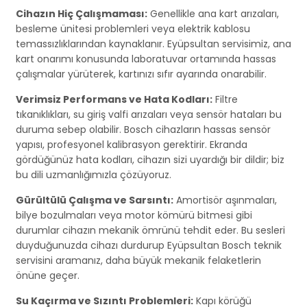
Cihazın Hiç Çalışmaması:
Genellikle ana kart arızaları,
besleme ünitesi problemleri veya elektrik kablosu
temassızlıklarından kaynaklanır. Eyüpsultan servisimiz, ana
kart onarımı konusunda laboratuvar ortamında hassas
çalışmalar yürüterek, kartınızı sıfır ayarında onarabilir.
Verimsiz Performans ve Hata Kodları:
Filtre
tıkanıklıkları, su giriş valfi arızaları veya sensör hataları bu
duruma sebep olabilir. Bosch cihazların hassas sensör
yapısı, profesyonel kalibrasyon gerektirir. Ekranda
gördüğünüz hata kodları, cihazın sizi uyardığı bir dildir; biz
bu dili uzmanlığımızla çözüyoruz.
Gürültülü Çalışma ve Sarsıntı:
Amortisör aşınmaları,
bilye bozulmaları veya motor kömürü bitmesi gibi
durumlar cihazın mekanik ömrünü tehdit eder. Bu sesleri
duyduğunuzda cihazı durdurup Eyüpsultan Bosch teknik
servisini aramanız, daha büyük mekanik felaketlerin
önüne geçer.
Su Kaçırma ve Sızıntı Problemleri:
Kapı körüğü