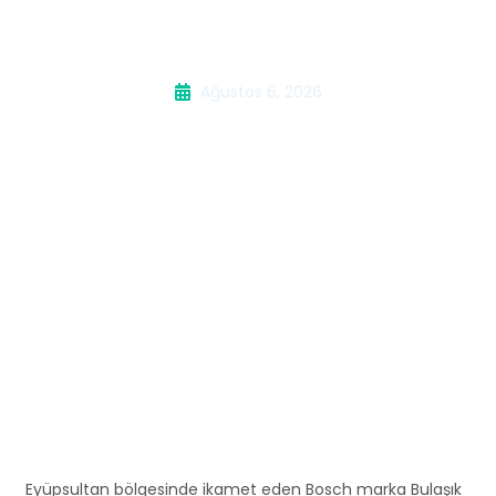
Servisi
Ağustos 6, 2026
Eyüpsultan bölgesinde ikamet eden Bosch marka Bulaşık