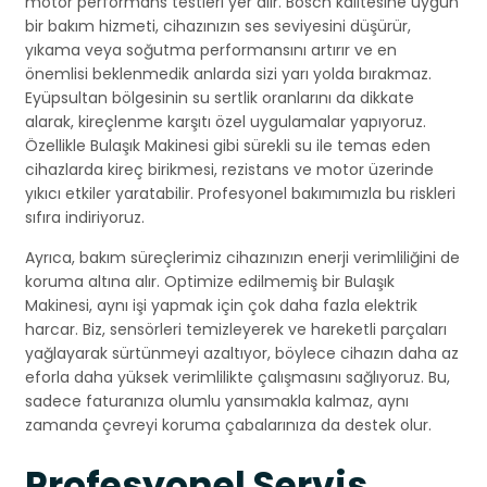
motor performans testleri yer alır. Bosch kalitesine uygun
bir bakım hizmeti, cihazınızın ses seviyesini düşürür,
yıkama veya soğutma performansını artırır ve en
önemlisi beklenmedik anlarda sizi yarı yolda bırakmaz.
Eyüpsultan bölgesinin su sertlik oranlarını da dikkate
alarak, kireçlenme karşıtı özel uygulamalar yapıyoruz.
Özellikle Bulaşık Makinesi gibi sürekli su ile temas eden
cihazlarda kireç birikmesi, rezistans ve motor üzerinde
yıkıcı etkiler yaratabilir. Profesyonel bakımımızla bu riskleri
sıfıra indiriyoruz.
Ayrıca, bakım süreçlerimiz cihazınızın enerji verimliliğini de
koruma altına alır. Optimize edilmemiş bir Bulaşık
Makinesi, aynı işi yapmak için çok daha fazla elektrik
harcar. Biz, sensörleri temizleyerek ve hareketli parçaları
yağlayarak sürtünmeyi azaltıyor, böylece cihazın daha az
eforla daha yüksek verimlilikte çalışmasını sağlıyoruz. Bu,
sadece faturanıza olumlu yansımakla kalmaz, aynı
zamanda çevreyi koruma çabalarınıza da destek olur.
Profesyonel Servis