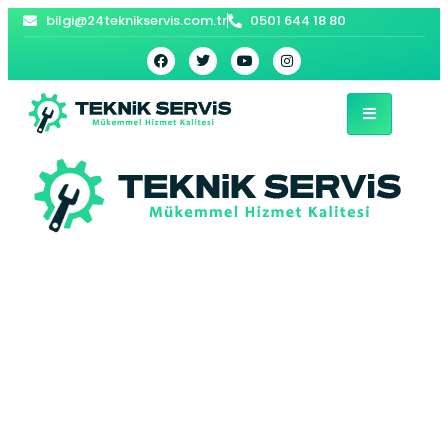
bilgi@24teknikservis.com.tr
0501 644 18 80
Eyüpsultan Bosch
Bulaşık Makinesi