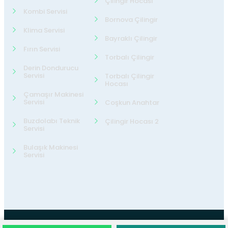
Çilingir Hocası
Kombi Servisi
Bornova Çilingir
Klima Servisi
Bayraklı Çilingir
Fırın Servisi
Torbalı Çilingir
Derin Dondurucu
Servisi
Torbalı Çilingir
Hocası
Çamaşır Makinesi
Servisi
Coşkun Anahtar
Buzdolabı Teknik
Çilingir Hocası 2
Servisi
Bulaşık Makinesi
Servisi
©2026
24 Teknik Servis
Tüm Hakları