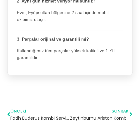
2. Aynı gün hizmet veriyor musunuz?
Evet, Eyüpsultan bölgesine 2 saat içinde mobil
ekibimiz ulaşır.
3. Parçalar orijinal ve garantili mi?
Kullandığımız tüm parçalar yüksek kaliteli ve 1 YIL
garantilidir.
ÖNCEKI
SONRAKI
Fatih Buderus Kombi Servisi – Tuzla Yetkili Servis
Zeytinburnu Ariston Kombi Servisi – 7/24 Teknik Servis