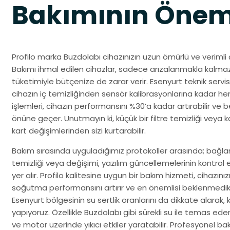
Bakımının Önem
Profilo marka Buzdolabı cihazınızın uzun ömürlü ve verimli 
Bakımı ihmal edilen cihazlar, sadece arızalanmakla kalma
tüketimiyle bütçenize de zarar verir. Esenyurt teknik servi
cihazın iç temizliğinden sensör kalibrasyonlarına kadar her a
işlemleri, cihazın performansını %30’a kadar artırabilir ve
önüne geçer. Unutmayın ki, küçük bir filtre temizliği veya kab
kart değişimlerinden sizi kurtarabilir.
Bakım sırasında uyguladığımız protokoller arasında; bağlantı
temizliği veya değişimi, yazılım güncellemelerinin kontrol
yer alır. Profilo kalitesine uygun bir bakım hizmeti, cihazın
soğutma performansını artırır ve en önemlisi beklenmedik 
Esenyurt bölgesinin su sertlik oranlarını da dikkate alarak,
yapıyoruz. Özellikle Buzdolabı gibi sürekli su ile temas ede
ve motor üzerinde yıkıcı etkiler yaratabilir. Profesyonel bakım