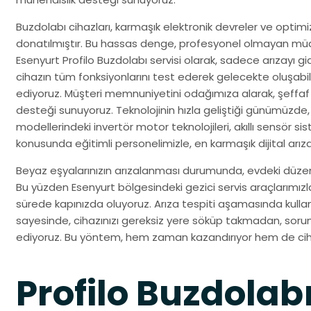
Buzdolabı cihazları, karmaşık elektronik devreler ve opti
donatılmıştır. Bu hassas denge, profesyonel olmayan müda
Esenyurt Profilo Buzdolabı servisi olarak, sadece arızayı
cihazın tüm fonksiyonlarını test ederek gelecekte oluşabi
ediyoruz. Müşteri memnuniyetini odağımıza alarak, şeffaf 
desteği sunuyoruz. Teknolojinin hızla geliştiği günümüzde,
modellerindeki invertör motor teknolojileri, akıllı sensör si
konusunda eğitimli personelimizle, en karmaşık dijital arıza
Beyaz eşyalarınızın arızalanması durumunda, evdeki düzenin
Bu yüzden Esenyurt bölgesindeki gezici servis araçlarımızla,
sürede kapınızda oluyoruz. Arıza tespiti aşamasında kull
sayesinde, cihazınızı gereksiz yere söküp takmadan, soru
ediyoruz. Bu yöntem, hem zaman kazandırıyor hem de cihaz
Profilo Buzdolab