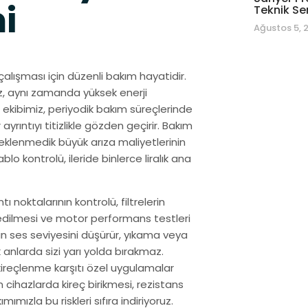
i
Teknik Se
Ağustos 5, 
çalışması için düzenli bakım hayatidir.
z, aynı zamanda yüksek enerji
s ekibimiz, periyodik bakım süreçlerinde
yrıntıyı titizlikle gözden geçirir. Bakım
 beklenmedik büyük arıza maliyetlerinin
lo kontrolü, ileride binlerce liralık ana
 noktalarının kontrolü, filtrelerin
 edilmesi ve motor performans testleri
ızın ses seviyesini düşürür, yıkama veya
anlarda sizi yarı yolda bırakmaz.
 kireçlenme karşıtı özel uygulamalar
n cihazlarda kireç birikmesi, rezistans
ımızla bu riskleri sıfıra indiriyoruz.