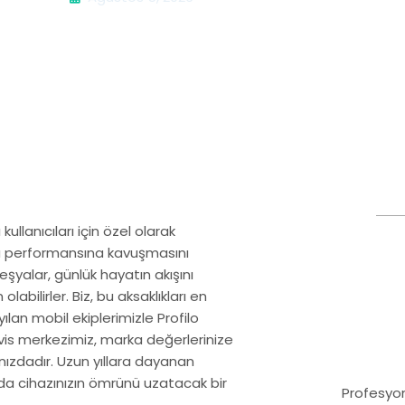
lanıcıları için özel olarak
ünkü performansına kavuşmasını
eşyalar, günlük hayatın akışını
labilirler. Biz, bu aksaklıkları en
lan mobil ekiplerimizle Profilo
rvis merkezimiz, marka değerlerinize
nızdadır. Uzun yıllara dayanan
da cihazınızın ömrünü uzatacak bir
Profesyon