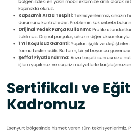
bölgenizdeki en yakın mobil ekibimize anlık olarak ileti
kapınızda oluruz.
Kapsamlı Arıza Tespiti:
Teknisyenlerimiz, cihazın h
durumunu kontrol eder. Problemin kök sebebi bulun
Orijinal Yedek Parça Kullanımı:
Profilo standartla
takılmaz. Orijinal parçalar, cihazın diğer aksamlarıyla 
1 Yıl Koşulsuz Garanti:
Yapılan işçilik ve değiştirile
formu teslim edilir. Bu form, bir yıl boyunca güvenceni
Şeffaf Fiyatlandırma:
Arıza tespiti sonrası size net 
işlem yapılmaz ve sürpriz maliyetlerle karşılaşmazsın
Sertifikalı ve Eği
Kadromuz
Esenyurt bölgesinde hizmet veren tüm teknisyenlerimiz, Pr