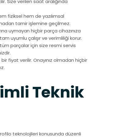
lir. Size verilen saat aralığında
em fiziksel hem de yazılımsal
madan tamir işlemine geçilmez.
rına uymayan hiçbir parça cihazınıza
tam uyumlu çalışır ve verimliliği korur.
n tüm parçalar için size resmi servis
zdir.
bir fiyat verilir. Onayınız olmadan hiçbir
ız.
timli Teknik
ofilo teknolojileri konusunda düzenli