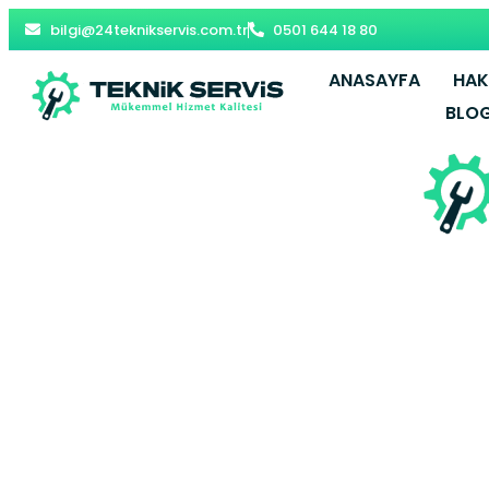
bilgi@24teknikservis.com.tr
0501 644 18 80
ANASAYFA
HAK
BLO
Esenyurt Pro