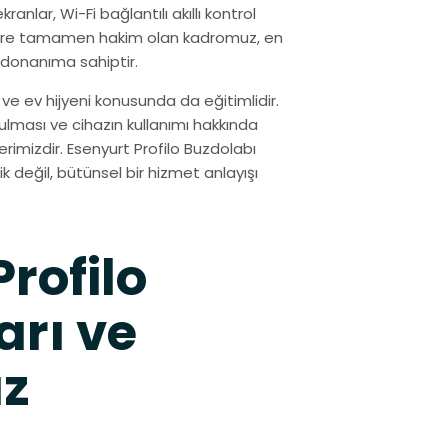
ranlar, Wi-Fi bağlantılı akıllı kontrol
jilere tamamen hakim olan kadromuz, en
 donanıma sahiptir.
ve ev hijyeni konusunda da eğitimlidir.
tulması ve cihazın kullanımı hakkında
imizdir. Esenyurt Profilo Buzdolabı
k değil, bütünsel bir hizmet anlayışı
Profilo
arı ve
ız