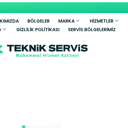
KIMIZDA
BÖLGELER
MARKA
HİZMETLER
G
GIZLILIK POLITIKASI
SERVIS BÖLGELERIMIZ
filo Buzdolabı 
Ağustos 5, 2026