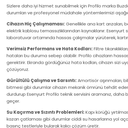
Sizlere daha iyi hizmet sunabilmek için Profilo marka Buzdo
durumları ve profesyonel müdahale yöntemlerimizi aşağıd
Cihazın Hiç Çalışmaması:
Genellikle ana kart arızaları,
elektrik kablosu temassızlıklarından kaynaklanır. Esenyurt
laboratuvar ortamında hassas çalışmalar yürüterek, kartınızı
Verimsiz Performans ve Hata Kodları:
Filtre tıkanıklıkla
hataları bu duruma sebep olabilir. Profilo cihazların hassa
gerektirir. Ekranda gördüğünüz hata kodları, cihazın sizi uyard
çözüyoruz.
Gürültülü Çalışma ve Sarsıntı:
Amortisör aşınmaları, b
bitmesi gibi durumlar cihazın mekanik ömrünü tehdit eder
durdurup Esenyurt Profilo teknik servisini aramanız, daha
geçer.
Su Kaçırma ve Sızıntı Problemleri:
Kapı körüğü yırtılma
kazan çatlaması gibi durumlar ciddi su hasarlarına yol açabil
basınç testleriyle bularak kalıcı çözüm üretir.