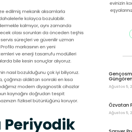
evinizin k
eşyalarını
mize edilmiş mekanik aksamlarla
halelerle kolayca bozulabilir.
 gidermekle kalmıyor, aynı zamanda
lecek olası sorunları da önceden teşhis
servis süreçleri ve güvenilir uzman
 Profilo markasının en yeni
stemleri ve enerji tasarrufu modülleri
larda bile kesin sonuçlar alıyoruz.
 nasıl bozulduğunu çok iyi biliyoruz.
Gençosman
Güngören 
 çağrınızı aldıktan sonraki en kısa
andığımız modern diyagnostik cihazlar
Ağustos 5, 
nun kaynağını doğrudan tespit
ınızın fiziksel bütünlüğünü koruyor.
Özvatan P
Ağustos 5, 
ı Periyodik
Sarıyer Pr