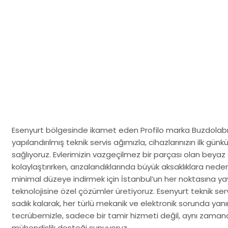
Esenyurt bölgesinde ikamet eden Profilo marka Buzdolabı kul
yapılandırılmış teknik servis ağımızla, cihazlarınızın ilk g
sağlıyoruz. Evlerimizin vazgeçilmez bir parçası olan beyaz 
kolaylaştırırken, arızalandıklarında büyük aksaklıklara neden o
minimal düzeye indirmek için İstanbul’un her noktasına yayı
teknolojisine özel çözümler üretiyoruz. Esenyurt teknik se
sadık kalarak, her türlü mekanik ve elektronik sorunda yanı
tecrübemizle, sadece bir tamir hizmeti değil, aynı zaman
mühendislik desteği sunuyoruz.