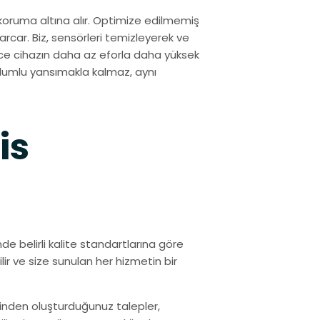
de koruma altına alır. Optimize edilmemiş
harcar. Biz, sensörleri temizleyerek ve
ece cihazın daha az eforla daha yüksek
 olumlu yansımakla kalmaz, aynı
is
de belirli kalite standartlarına göre
ilir ve size sunulan her hizmetin bir
inden oluşturduğunuz talepler,