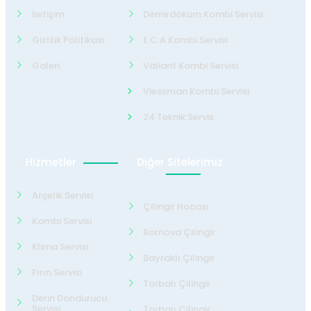
İletişim
Demirdöküm Kombi Servisi
Gizlilik Politikası
E.C.A Kombi Servisi
Galeri
Valiant Kombi Servisi
Viessman Kombi Servisi
24 Teknik Servis
Hizmetler
Diğer Sitelerimiz
Arçelik Servisi
Çilingir Hocası
Kombi Servisi
Bornova Çilingir
Klima Servisi
Bayraklı Çilingir
Fırın Servisi
Torbalı Çilingir
Derin Dondurucu
Servisi
Torbalı Çilingir