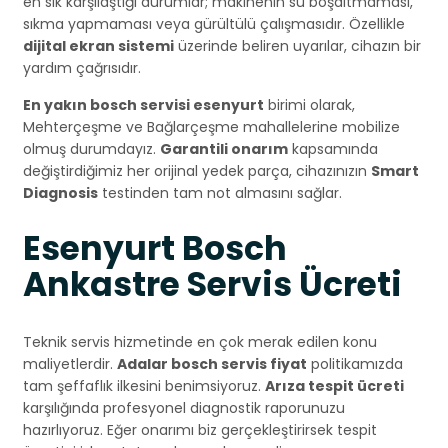
en sık karşılaştığı durumlar; makinenin su boşaltmaması,
sıkma yapmaması veya gürültülü çalışmasıdır. Özellikle
dijital ekran sistemi
üzerinde beliren uyarılar, cihazın bir
yardım çağrısıdır.
En yakın bosch servisi esenyurt
birimi olarak,
Mehterçeşme ve Bağlarçeşme mahallelerine mobilize
olmuş durumdayız.
Garantili onarım
kapsamında
değiştirdiğimiz her orijinal yedek parça, cihazınızın
Smart
Diagnosis
testinden tam not almasını sağlar.
Esenyurt Bosch
Ankastre Servis Ücreti
Teknik servis hizmetinde en çok merak edilen konu
maliyetlerdir.
Adalar bosch servis fiyat
politikamızda
tam şeffaflık ilkesini benimsiyoruz.
Arıza tespit ücreti
karşılığında profesyonel diagnostik raporunuzu
hazırlıyoruz. Eğer onarımı biz gerçekleştirirsek tespit