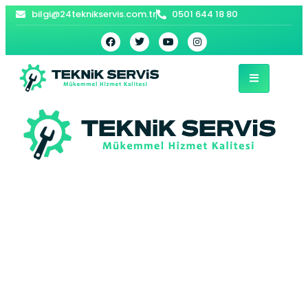
bilgi@24teknikservis.com.tr
0501 644 18 80
Esenyurt Bosch