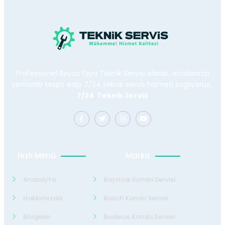
Profesyonel Beyaz Eşya Teknik Servisi olarak, arızalarınızı
yerinizde tespit edip 7/24 teknik servis hizmeti sağlıyoruz.
7/24 Teknik Servis
Hızlı Menü
Marka
Anasayfa
Baymak Kombi Servisi
Hakkımızda
Bosch Kombi Servisi
Bölgeler
Buderus Kombi Servisi