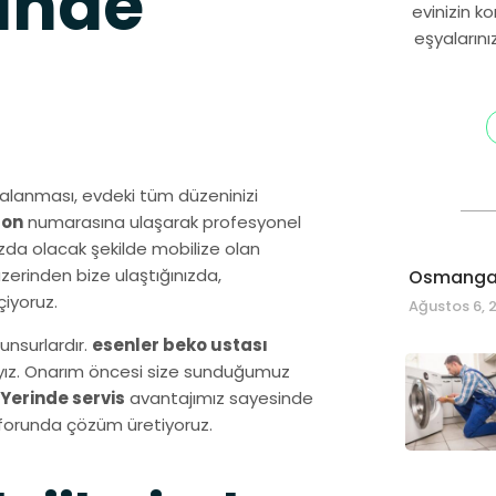
inde
evinizin k
eşyalarını
zalanması, evdeki tüm düzeninizi
fon
numarasına ulaşarak profesyonel
zda olacak şekilde mobilize olan
zerinden bize ulaştığınızda,
Osmangaz
iyoruz.
Ağustos 6, 
unsurlardır.
esenler beko ustası
dayız. Onarım öncesi size sunduğumuz
Yerinde servis
avantajımız sayesinde
onforunda çözüm üretiyoruz.