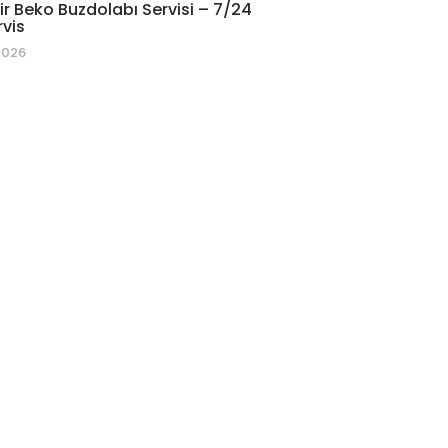
r Beko Buzdolabı Servisi – 7/24
rvis
2026