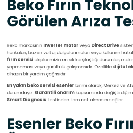
Beko Fırın Teknol
Görülen Arıza Tes
Beko markasının
Inverter motor
veya
Direct Drive
sistem
harikaları, bazen voltaj dalgalanmaları veya kullanım hatal
fırın servisi
ekiplerimizin en sık karşılaştığı durumlar; ma
yapmaması veya gürültülü çalışmasıdır. Özellikle
dijital 
cihazın bir yardım çağrısıdır.
En yakın beko servisi esenler
birimi olarak, Merkez ve A
durumdayız.
Garantili onarım
kapsamında değiştirdiğimiz 
Smart Diagnosis
testinden tam not almasını sağlar.
Esenler Beko Fırı