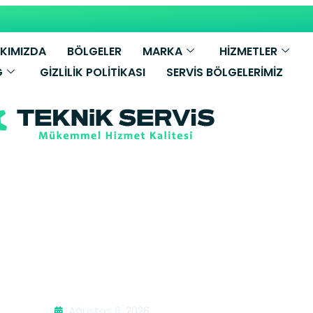
KIMIZDA
BÖLGELER
MARKA
HİZMETLER
G
GIZLILIK POLITIKASI
SERVIS BÖLGELERIMIZ
Beko Fırın Serv
Ağustos 6, 2026