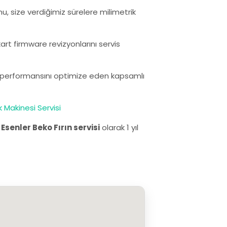
nu, size verdiğimiz sürelere milimetrik
rt firmware revizyonlarını servis
ın performansını optimize eden kapsamlı
k Makinesi Servisi
.
Esenler Beko Fırın servisi
olarak 1 yıl