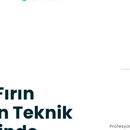
ırın
n Teknik
Profesyon