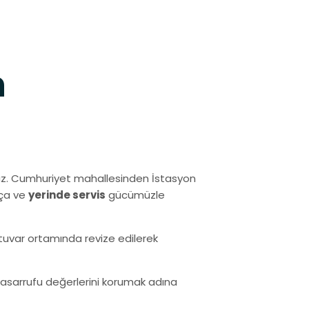
h
uz. Cumhuriyet mahallesinden İstasyon
rça ve
yerinde servis
gücümüzle
ratuvar ortamında revize edilerek
i tasarrufu değerlerini korumak adına