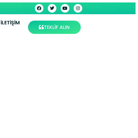
İLETIŞIM
TEKLİF ALIN
isi