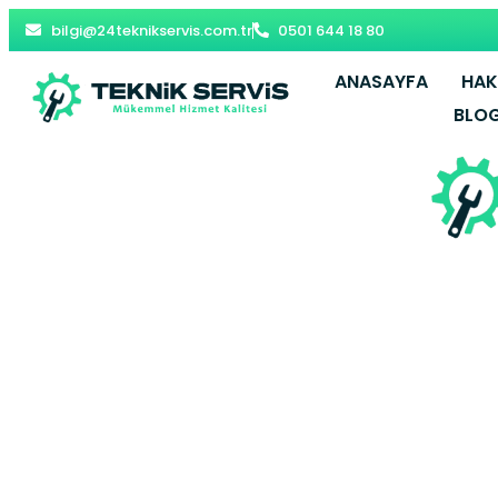
bilgi@24teknikservis.com.tr
0501 644 18 80
ANASAYFA
HAK
BLO
Esenler 