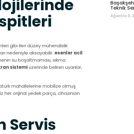
ojilerinde
Başakşehi
Teknik Se
pitleri
Ağustos 6, 
leri gibi ileri düzey mühendislik
arı nedeniyle aksayabilir.
esenler acil
kinenin su boşaltmaması, sıkma
ekran sistemi
üzerinde beliren uyarılar,
tatürk mahallelerine mobilize olmuş
her orijinal yedek parça, cihazınızın
n Servis