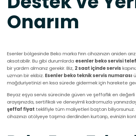
Destek ve Yer
Onarım
Esenler bölgesinde Beko marka Fırın cihazınızın aniden arı
aksatabilir. Bu gibi durumlarda
esenler beko servisi tele
bir yardım almanız gerekir. Biz,
2 saat içinde servis
kapını
uzman bir ekibiz.
Esenler beko teknik servis numarası
ü
mağduriyetinizi en kısa sürede gidermek için harekete geç
Beyaz eşya servis sürecinde güven ve şeffaflık en değerli 
arayışınızda, sertifikalı ve deneyimli kadromuzla yanınız
şeffaf fiyat
teklifiyle tüm maliyetleri baştan biliyorsunuz.
cihazınızı atölyeye taşıma derdinden kurtarıp, evinizin k