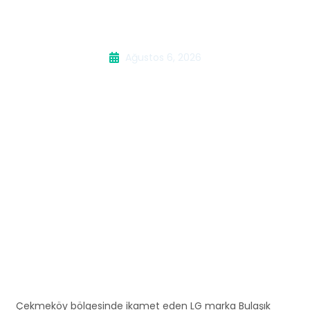
Servisi
Ağustos 6, 2026
Çekmeköy bölgesinde ikamet eden LG marka Bulaşık