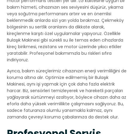
motor performans testleri yer alır. LG kalitesine uygun bir
bakım hizmeti, cihazınızın ses seviyesini düşürür, yıkama
veya soğutma performansını artırır ve en önemlisi
beklenmedik anlarda sizi yarı yolda bırakmaz. Çekmeköy
bölgesinin su sertlik oranlarını da dikkate alarak,
kireçlenme karşıtı özel uygulamalar yapıyoruz. Özellikle
Bulaşık Makinesi gibi sürekli su ile temas eden cihazlarda
kireç birikmesi, rezistans ve motor üzerinde yıkıcı etkiler
yaratabilir. Profesyonel bakımımızla bu riskleri sıfıra
indiriyoruz.
Ayrıca, bakım süreçlerimiz cihazınızın enerji verimliliğini de
koruma altına alır. Optimize edilmemiş bir Bulaşık
Makinesi, aynı işi yapmak için çok daha fazla elektrik
harcar. Biz, sensörleri temizleyerek ve hareketli parçaları
yağlayarak sürtünmeyi azaltıyor, böylece cihazın daha az
eforla daha yüksek verimlilikte çalışmasını sağlıyoruz. Bu,
sadece faturanıza olumlu yansımakla kalmaz, aynı
zamanda çevreyi koruma çabalarınıza da destek olur.
Profesyonel Servis