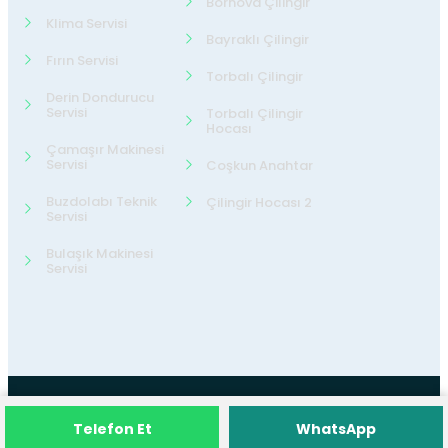
Bornova Çilingir
Klima Servisi
Bayraklı Çilingir
Fırın Servisi
Torbalı Çilingir
Derin Dondurucu
Servisi
Torbalı Çilingir
Hocası
Çamaşır Makinesi
Servisi
Coşkun Anahtar
Buzdolabı Teknik
Çilingir Hocası 2
Servisi
Bulaşık Makinesi
Servisi
©2026
24 Teknik Servis
Tüm Hakları
Telefon Et
WhatsApp
Saklıdır.