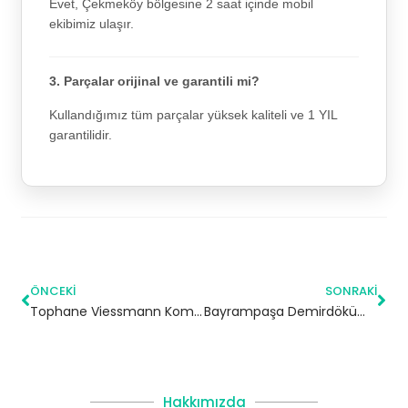
Evet, Çekmeköy bölgesine 2 saat içinde mobil
ekibimiz ulaşır.
3. Parçalar orijinal ve garantili mi?
Kullandığımız tüm parçalar yüksek kaliteli ve 1 YIL
garantilidir.
ÖNCEKI
SONRAKI
Tophane Viessmann Kombi Servisi – Beyoğlu Yetkili Servis
Bayrampaşa Demirdöküm Kombi Servisi
Hakkımızda