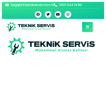
bilgi@24teknikservis.com.tr
0501 644 18 80
Çekmeköy LG
Bulaşık Makinesi