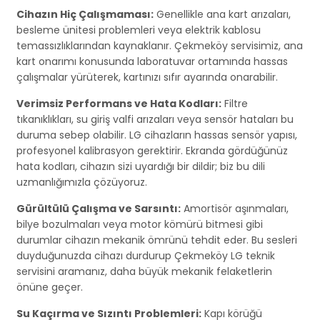
Cihazın Hiç Çalışmaması:
Genellikle ana kart arızaları,
besleme ünitesi problemleri veya elektrik kablosu
temassızlıklarından kaynaklanır. Çekmeköy servisimiz, ana
kart onarımı konusunda laboratuvar ortamında hassas
çalışmalar yürüterek, kartınızı sıfır ayarında onarabilir.
Verimsiz Performans ve Hata Kodları:
Filtre
tıkanıklıkları, su giriş valfi arızaları veya sensör hataları bu
duruma sebep olabilir. LG cihazların hassas sensör yapısı,
profesyonel kalibrasyon gerektirir. Ekranda gördüğünüz
hata kodları, cihazın sizi uyardığı bir dildir; biz bu dili
uzmanlığımızla çözüyoruz.
Gürültülü Çalışma ve Sarsıntı:
Amortisör aşınmaları,
bilye bozulmaları veya motor kömürü bitmesi gibi
durumlar cihazın mekanik ömrünü tehdit eder. Bu sesleri
duyduğunuzda cihazı durdurup Çekmeköy LG teknik
servisini aramanız, daha büyük mekanik felaketlerin
önüne geçer.
Su Kaçırma ve Sızıntı Problemleri:
Kapı körüğü