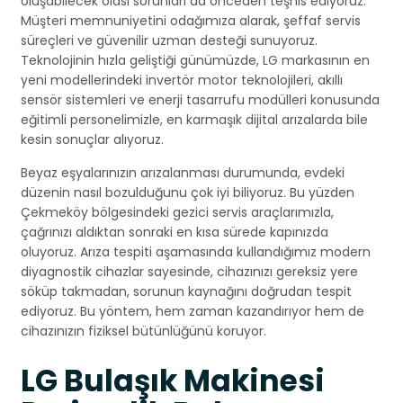
oluşabilecek olası sorunları da önceden teşhis ediyoruz.
Müşteri memnuniyetini odağımıza alarak, şeffaf servis
süreçleri ve güvenilir uzman desteği sunuyoruz.
Teknolojinin hızla geliştiği günümüzde, LG markasının en
yeni modellerindeki invertör motor teknolojileri, akıllı
sensör sistemleri ve enerji tasarrufu modülleri konusunda
eğitimli personelimizle, en karmaşık dijital arızalarda bile
kesin sonuçlar alıyoruz.
Beyaz eşyalarınızın arızalanması durumunda, evdeki
düzenin nasıl bozulduğunu çok iyi biliyoruz. Bu yüzden
Çekmeköy bölgesindeki gezici servis araçlarımızla,
çağrınızı aldıktan sonraki en kısa sürede kapınızda
oluyoruz. Arıza tespiti aşamasında kullandığımız modern
diyagnostik cihazlar sayesinde, cihazınızı gereksiz yere
söküp takmadan, sorunun kaynağını doğrudan tespit
ediyoruz. Bu yöntem, hem zaman kazandırıyor hem de
cihazınızın fiziksel bütünlüğünü koruyor.
LG Bulaşık Makinesi