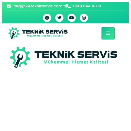
bilgi@24teknikservis.com.tr
0501 644 18 80
Çekmeköy Bosch