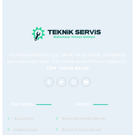
Profesyonel Beyaz Eşya Teknik Servisi olarak, arızalarınızı
yerinizde tespit edip 7/24 teknik servis hizmeti sağlıyoruz.
7/24 Teknik Servis
Hızlı Menü
Marka
Anasayfa
Baymak Kombi Servisi
Hakkımızda
Bosch Kombi Servisi