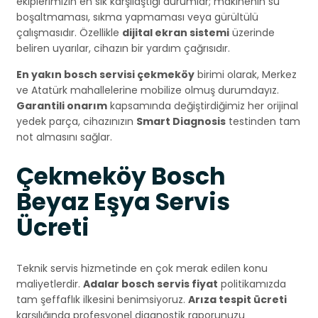
ekiplerimizin en sık karşılaştığı durumlar; makinenin su
boşaltmaması, sıkma yapmaması veya gürültülü
çalışmasıdır. Özellikle
dijital ekran sistemi
üzerinde
beliren uyarılar, cihazın bir yardım çağrısıdır.
En yakın bosch servisi çekmeköy
birimi olarak, Merkez
ve Atatürk mahallelerine mobilize olmuş durumdayız.
Garantili onarım
kapsamında değiştirdiğimiz her orijinal
yedek parça, cihazınızın
Smart Diagnosis
testinden tam
not almasını sağlar.
Çekmeköy Bosch
Beyaz Eşya Servis
Ücreti
Teknik servis hizmetinde en çok merak edilen konu
maliyetlerdir.
Adalar bosch servis fiyat
politikamızda
tam şeffaflık ilkesini benimsiyoruz.
Arıza tespit ücreti
karşılığında profesyonel diagnostik raporunuzu