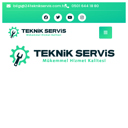
bilgi@24teknikservis.com.tr
0501 644 18 80
Çekmeköy Arçelik