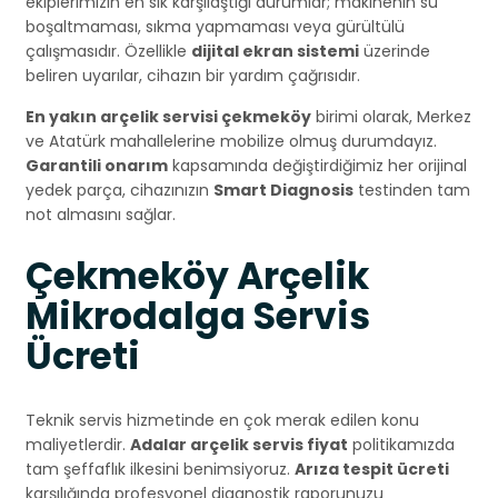
ekiplerimizin en sık karşılaştığı durumlar; makinenin su
boşaltmaması, sıkma yapmaması veya gürültülü
çalışmasıdır. Özellikle
dijital ekran sistemi
üzerinde
beliren uyarılar, cihazın bir yardım çağrısıdır.
En yakın arçelik servisi çekmeköy
birimi olarak, Merkez
ve Atatürk mahallelerine mobilize olmuş durumdayız.
Garantili onarım
kapsamında değiştirdiğimiz her orijinal
yedek parça, cihazınızın
Smart Diagnosis
testinden tam
not almasını sağlar.
Çekmeköy Arçelik
Mikrodalga Servis
Ücreti
Teknik servis hizmetinde en çok merak edilen konu
maliyetlerdir.
Adalar arçelik servis fiyat
politikamızda
tam şeffaflık ilkesini benimsiyoruz.
Arıza tespit ücreti
karşılığında profesyonel diagnostik raporunuzu