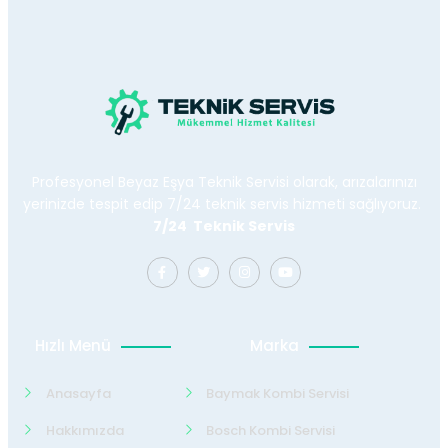
Profesyonel Beyaz Eşya Teknik Servisi olarak, arızalarınızı
yerinizde tespit edip 7/24 teknik servis hizmeti sağlıyoruz.
7/24 Teknik Servis
Hızlı Menü
Marka
Anasayfa
Baymak Kombi Servisi
Hakkımızda
Bosch Kombi Servisi