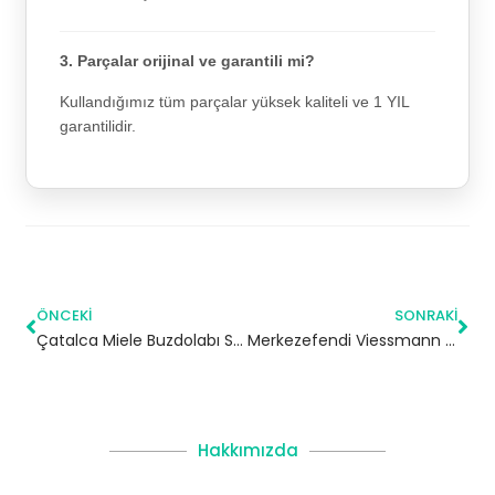
3. Parçalar orijinal ve garantili mi?
Kullandığımız tüm parçalar yüksek kaliteli ve 1 YIL
garantilidir.
ÖNCEKI
SONRAKI
Çatalca Miele Buzdolabı Servisi – 7/24 Teknik Servis
Merkezefendi Viessmann Kombi Servisi – Zeytinburnu Yetkili Servis
Hakkımızda