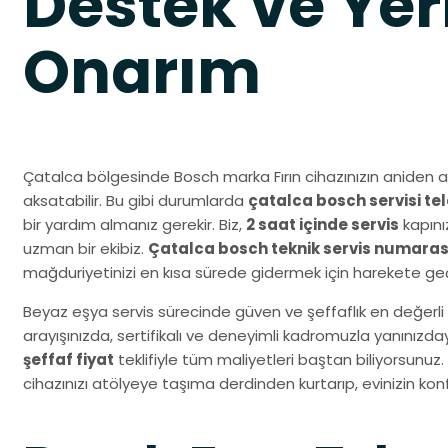
Destek ve Yer
Onarım
Çatalca bölgesinde Bosch marka Fırın cihazınızın aniden a
aksatabilir. Bu gibi durumlarda
çatalca bosch servisi te
bir yardım almanız gerekir. Biz,
2 saat içinde servis
kapını
uzman bir ekibiz.
Çatalca bosch teknik servis numaras
mağduriyetinizi en kısa sürede gidermek için harekete geç
Beyaz eşya servis sürecinde güven ve şeffaflık en değerli 
arayışınızda, sertifikalı ve deneyimli kadromuzla yanınız
şeffaf fiyat
teklifiyle tüm maliyetleri baştan biliyorsunuz.
cihazınızı atölyeye taşıma derdinden kurtarıp, evinizin k