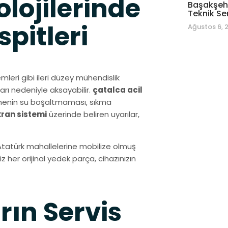
olojilerinde
Başakşehi
Teknik Se
pitleri
Ağustos 6, 
mleri gibi ileri düzey mühendislik
arı nedeniyle aksayabilir.
çatalca acil
kinenin su boşaltmaması, sıkma
ekran sistemi
üzerinde beliren uyarılar,
 Atatürk mahallelerine mobilize olmuş
her orijinal yedek parça, cihazınızın
rın Servis