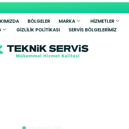
KIMIZDA
BÖLGELER
MARKA
HİZMETLER
G
GIZLILIK POLITIKASI
SERVIS BÖLGELERIMIZ
Bosch Fırın Ser
Ağustos 6, 2026