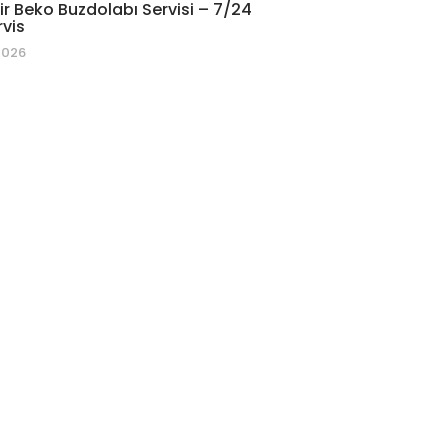
r Beko Buzdolabı Servisi – 7/24
rvis
2026