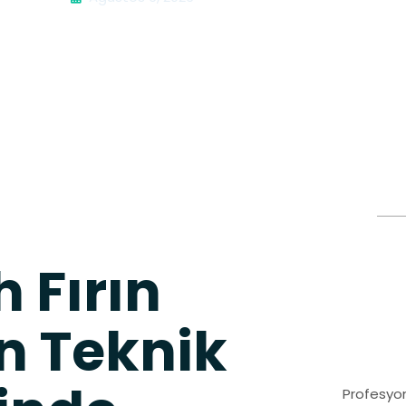
 Fırın
n Teknik
Profesyon