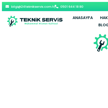
bilgi@24teknikservis.com.tr
0501 644 18 80
ANASAYFA
HAK
BLO
Çatalca 