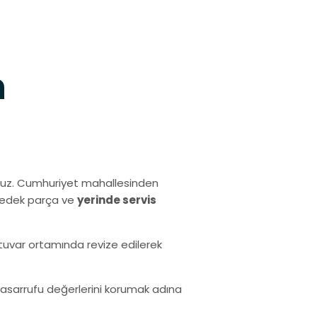
h
ruz. Cumhuriyet mahallesinden
 yedek parça ve
yerinde servis
ratuvar ortamında revize edilerek
i tasarrufu değerlerini korumak adına