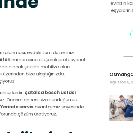
inde
evinizin k
eşyalarını
rızalanması, evdeki tüm düzeninizi
lefon
numarasına ulaşarak profesyonel
zda olacak şekilde mobilize olan
ı
üzerinden bize ulaştığınızda,
Osmangaz
iyoruz.
Ağustos 6, 
unsurlardır.
çatalca bosch ustası
dayız. Onarım öncesi size sunduğumuz
Yerinde servis
avantajımız sayesinde
onforunda çözüm üretiyoruz.