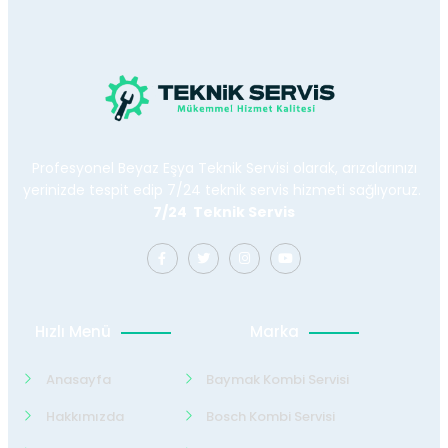
Profesyonel Beyaz Eşya Teknik Servisi olarak, arızalarınızı
yerinizde tespit edip 7/24 teknik servis hizmeti sağlıyoruz.
7/24 Teknik Servis
Hızlı Menü
Marka
Anasayfa
Baymak Kombi Servisi
Hakkımızda
Bosch Kombi Servisi