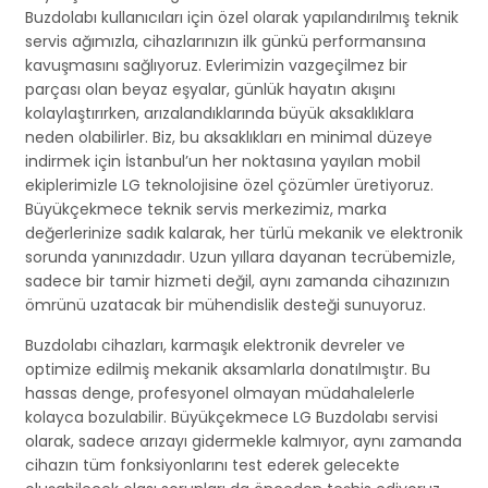
Buzdolabı kullanıcıları için özel olarak yapılandırılmış teknik
servis ağımızla, cihazlarınızın ilk günkü performansına
kavuşmasını sağlıyoruz. Evlerimizin vazgeçilmez bir
parçası olan beyaz eşyalar, günlük hayatın akışını
kolaylaştırırken, arızalandıklarında büyük aksaklıklara
neden olabilirler. Biz, bu aksaklıkları en minimal düzeye
indirmek için İstanbul’un her noktasına yayılan mobil
ekiplerimizle LG teknolojisine özel çözümler üretiyoruz.
Büyükçekmece teknik servis merkezimiz, marka
değerlerinize sadık kalarak, her türlü mekanik ve elektronik
sorunda yanınızdadır. Uzun yıllara dayanan tecrübemizle,
sadece bir tamir hizmeti değil, aynı zamanda cihazınızın
ömrünü uzatacak bir mühendislik desteği sunuyoruz.
Buzdolabı cihazları, karmaşık elektronik devreler ve
optimize edilmiş mekanik aksamlarla donatılmıştır. Bu
hassas denge, profesyonel olmayan müdahalelerle
kolayca bozulabilir. Büyükçekmece LG Buzdolabı servisi
olarak, sadece arızayı gidermekle kalmıyor, aynı zamanda
cihazın tüm fonksiyonlarını test ederek gelecekte