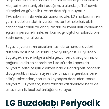
oluşabilecek olası sorunları da önceden teşhis ediyoruz.
Müşteri memnuniyetini odağımıza alarak, şeffaf servis
süreçleri ve güvenilir uzman desteği sunuyoruz.
Teknolojinin hızla geliştiği günümüzde, LG markasının en
yeni modellerindeki invertör motor teknolojileri, akıllı
sensör sistemleri ve enerji tasarrufu modülleri konusunda
eğitimli personelimizle, en karmaşık dijital arızalarda bile
kesin sonuçlar alıyoruz.
Beyaz eşyalarınızın arızalanması durumunda, evdeki
düzenin nasıl bozulduğunu çok iyi biliyoruz. Bu yüzden
Büyükçekmece bölgesindeki gezici servis araçlarımızla,
çağrınızı aldıktan sonraki en kısa sürede kapınızda
oluyoruz. Arıza tespiti aşamasında kullandığımız modern
diyagnostik cihazlar sayesinde, cihazınızı gereksiz yere
söküp takmadan, sorunun kaynağını doğrudan tespit
ediyoruz. Bu yöntem, hem zaman kazandırıyor hem de
cihazınızın fiziksel bütünlüğünü koruyor.
LG Buzdolabı Periyodik