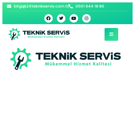
bilgi@24teknikservis.com.tr
0501 644 18 80
Büyükçekmece LG