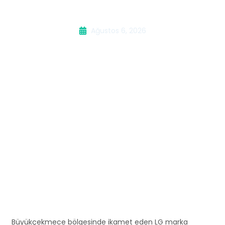
Buzdolabı Servisi
Ağustos 6, 2026
Büyükçekmece bölgesinde ikamet eden LG marka