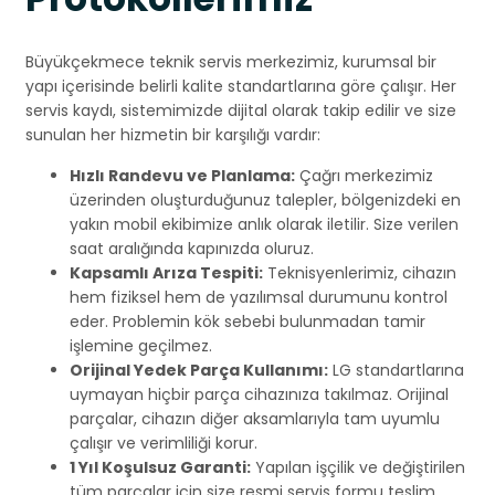
Büyükçekmece teknik servis merkezimiz, kurumsal bir
yapı içerisinde belirli kalite standartlarına göre çalışır. Her
servis kaydı, sistemimizde dijital olarak takip edilir ve size
sunulan her hizmetin bir karşılığı vardır:
Hızlı Randevu ve Planlama:
Çağrı merkezimiz
üzerinden oluşturduğunuz talepler, bölgenizdeki en
yakın mobil ekibimize anlık olarak iletilir. Size verilen
saat aralığında kapınızda oluruz.
Kapsamlı Arıza Tespiti:
Teknisyenlerimiz, cihazın
hem fiziksel hem de yazılımsal durumunu kontrol
eder. Problemin kök sebebi bulunmadan tamir
işlemine geçilmez.
Orijinal Yedek Parça Kullanımı:
LG standartlarına
uymayan hiçbir parça cihazınıza takılmaz. Orijinal
parçalar, cihazın diğer aksamlarıyla tam uyumlu
çalışır ve verimliliği korur.
1 Yıl Koşulsuz Garanti:
Yapılan işçilik ve değiştirilen
tüm parçalar için size resmi servis formu teslim