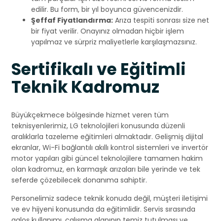
edilir. Bu form, bir yıl boyunca güvencenizdir.
Şeffaf Fiyatlandırma:
Arıza tespiti sonrası size net
bir fiyat verilir. Onayınız olmadan hiçbir işlem
yapılmaz ve sürpriz maliyetlerle karşılaşmazsınız.
Sertifikalı ve Eğitimli
Teknik Kadromuz
Büyükçekmece bölgesinde hizmet veren tüm
teknisyenlerimiz, LG teknolojileri konusunda düzenli
aralıklarla tazeleme eğitimleri almaktadır. Gelişmiş dijital
ekranlar, Wi-Fi bağlantılı akıllı kontrol sistemleri ve invertör
motor yapıları gibi güncel teknolojilere tamamen hakim
olan kadromuz, en karmaşık arızaları bile yerinde ve tek
seferde çözebilecek donanıma sahiptir.
Personelimiz sadece teknik konuda değil, müşteri iletişimi
ve ev hijyeni konusunda da eğitimlidir. Servis sırasında
galoş kullanımı, çalışma alanının temiz tutulması ve