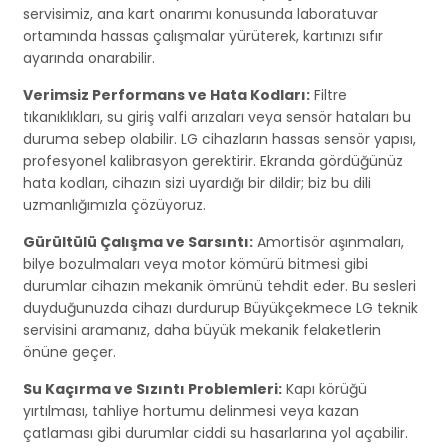
servisimiz, ana kart onarımı konusunda laboratuvar
ortamında hassas çalışmalar yürüterek, kartınızı sıfır
ayarında onarabilir.
Verimsiz Performans ve Hata Kodları:
Filtre
tıkanıklıkları, su giriş valfi arızaları veya sensör hataları bu
duruma sebep olabilir. LG cihazların hassas sensör yapısı,
profesyonel kalibrasyon gerektirir. Ekranda gördüğünüz
hata kodları, cihazın sizi uyardığı bir dildir; biz bu dili
uzmanlığımızla çözüyoruz.
Gürültülü Çalışma ve Sarsıntı:
Amortisör aşınmaları,
bilye bozulmaları veya motor kömürü bitmesi gibi
durumlar cihazın mekanik ömrünü tehdit eder. Bu sesleri
duyduğunuzda cihazı durdurup Büyükçekmece LG teknik
servisini aramanız, daha büyük mekanik felaketlerin
önüne geçer.
Su Kaçırma ve Sızıntı Problemleri:
Kapı körüğü
yırtılması, tahliye hortumu delinmesi veya kazan
çatlaması gibi durumlar ciddi su hasarlarına yol açabilir.