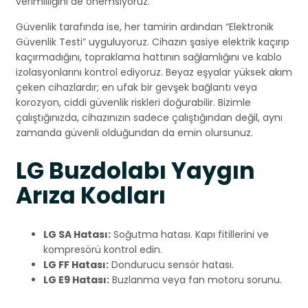
verimliliğini de önemsiyoruz.
Güvenlik tarafında ise, her tamirin ardından “Elektronik
Güvenlik Testi” uyguluyoruz. Cihazın şasiye elektrik kaçırıp
kaçırmadığını, topraklama hattının sağlamlığını ve kablo
izolasyonlarını kontrol ediyoruz. Beyaz eşyalar yüksek akım
çeken cihazlardır; en ufak bir gevşek bağlantı veya
korozyon, ciddi güvenlik riskleri doğurabilir. Bizimle
çalıştığınızda, cihazınızın sadece çalıştığından değil, aynı
zamanda güvenli olduğundan da emin olursunuz.
LG Buzdolabı Yaygın
Arıza Kodları
LG SA Hatası:
Soğutma hatası. Kapı fitillerini ve
kompresörü kontrol edin.
LG FF Hatası:
Dondurucu sensör hatası.
LG E9 Hatası:
Buzlanma veya fan motoru sorunu.