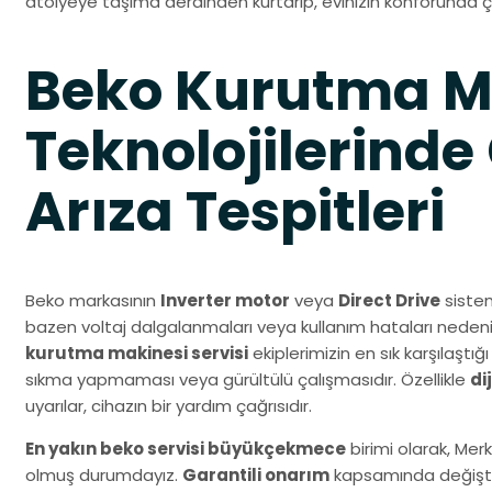
atölyeye taşıma derdinden kurtarıp, evinizin konforunda 
Beko Kurutma M
Teknolojilerinde
Arıza Tespitleri
Beko markasının
Inverter motor
veya
Direct Drive
sistem
bazen voltaj dalgalanmaları veya kullanım hataları nedeni
kurutma makinesi servisi
ekiplerimizin en sık karşılaşt
sıkma yapmaması veya gürültülü çalışmasıdır. Özellikle
di
uyarılar, cihazın bir yardım çağrısıdır.
En yakın beko servisi büyükçekmece
birimi olarak, Mer
olmuş durumdayız.
Garantili onarım
kapsamında değiştird