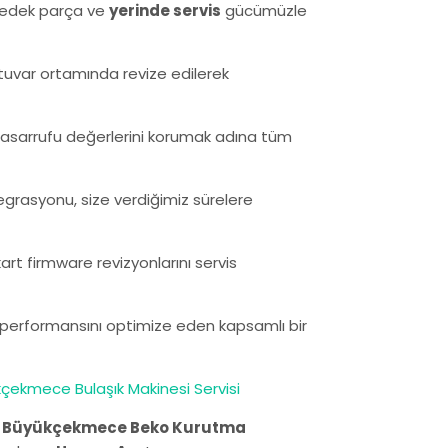
 yedek parça ve
yerinde servis
gücümüzle
ratuvar ortamında revize edilerek
ji tasarrufu değerlerini korumak adına tüm
egrasyonu, size verdiğimiz sürelere
rt firmware revizyonlarını servis
n performansını optimize eden kapsamlı bir
çekmece Bulaşık Makinesi Servisi
.
Büyükçekmece Beko Kurutma