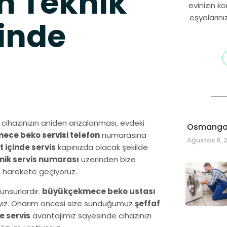
n Teknik
evinizin k
eşyalarını
inde
hazınızın aniden arızalanması, evdeki
Osmangaz
ce beko servisi telefon
numarasına
Ağustos 6, 
t içinde servis
kapınızda olacak şekilde
ik servis numarası
üzerinden bize
n harekete geçiyoruz.
unsurlardır.
büyükçekmece beko ustası
dayız. Onarım öncesi size sunduğumuz
şeffaf
e servis
avantajımız sayesinde cihazınızı