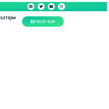
İLETIŞIM
TEKLİF ALIN
rutma