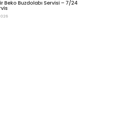
r Beko Buzdolabı Servisi – 7/24
rvis
2026