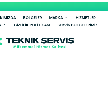
KIMIZDA
BÖLGELER
MARKA
HİZMETLER
G
GIZLILIK POLITIKASI
SERVIS BÖLGELERIMIZ
mece Beko Ku
inesi Servisi