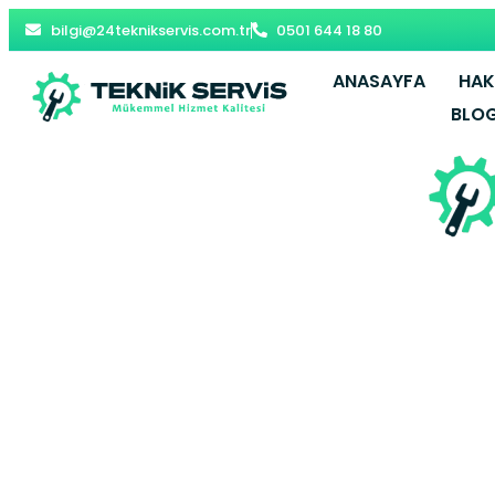
bilgi@24teknikservis.com.tr
0501 644 18 80
ANASAYFA
HAK
BLO
Büyükçek
Mak