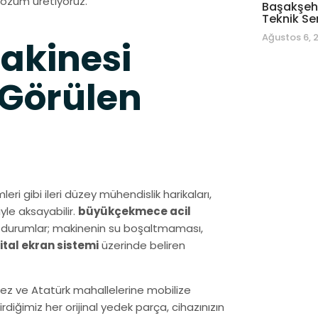
çözüm üretiyoruz.
Başakşehi
Teknik Se
Ağustos 6, 
akinesi
 Görülen
leri gibi ileri düzey mühendislik harikaları,
yle aksayabilir.
büyükçekmece acil
ığı durumlar; makinenin su boşaltmaması,
jital ekran sistemi
üzerinde beliren
kez ve Atatürk mahallelerine mobilize
iğimiz her orijinal yedek parça, cihazınızın