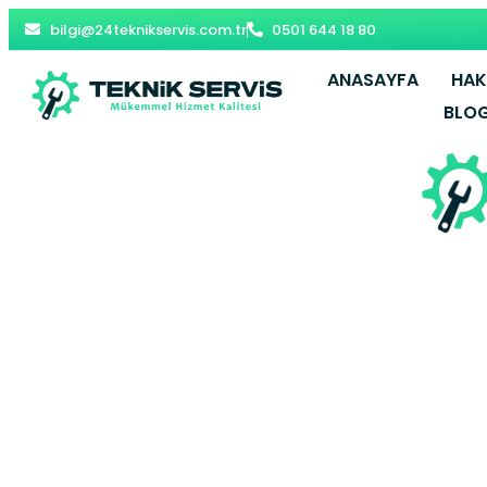
bilgi@24teknikservis.com.tr
0501 644 18 80
ANASAYFA
HAK
BLO
Büyükçekme