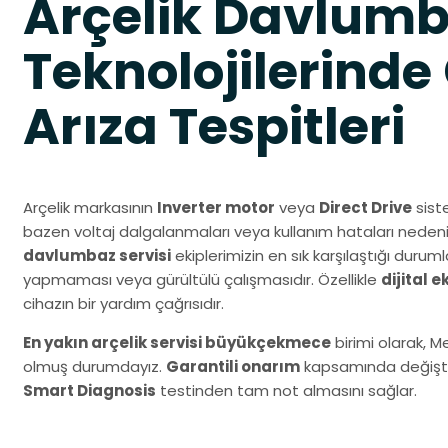
Arçelik Davlum
Teknolojilerinde
Arıza Tespitleri
Arçelik markasının
Inverter motor
veya
Direct Drive
siste
bazen voltaj dalgalanmaları veya kullanım hataları nedeni
davlumbaz servisi
ekiplerimizin en sık karşılaştığı dur
yapmaması veya gürültülü çalışmasıdır. Özellikle
dijital 
cihazın bir yardım çağrısıdır.
En yakın arçelik servisi büyükçekmece
birimi olarak, M
olmuş durumdayız.
Garantili onarım
kapsamında değiştird
Smart Diagnosis
testinden tam not almasını sağlar.