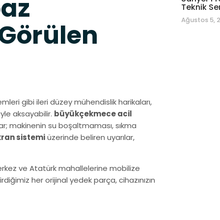
baz
Teknik Se
Ağustos 5, 
 Görülen
mleri gibi ileri düzey mühendislik harikaları,
yle aksayabilir.
büyükçekmece acil
umlar; makinenin su boşaltmaması, sıkma
ekran sistemi
üzerinde beliren uyarılar,
erkez ve Atatürk mahallelerine mobilize
iğimiz her orijinal yedek parça, cihazınızın