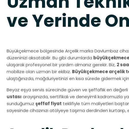
Uzman Teknik
ve Yerinde O
Büyükçekmece bölgesinde Arçelik marka Davlumbaz cihazı
düzeninizi aksatabilir. Bu gibi durumlarda
büyükçekmece a
ulaşarak profesyonel bir yardım almanız gerekir. Biz,
2 saa
mobilize olan uzman bir ekibiz.
Büyükçekmece arçelik te
ulaştığınızda, mağduriyetinizi en kısa sürede gidermek içi
Beyaz eşya servis sürecinde güven ve şeffaflık en değerli 
ustası
arayışınızda, sertifikalı ve deneyimli kadromuzla y
sunduğumuz
şeffaf fiyat
teklifiyle tüm maliyetleri başta
sayesinde cihazınızı atölyeye taşıma derdinden kurtarıp, 