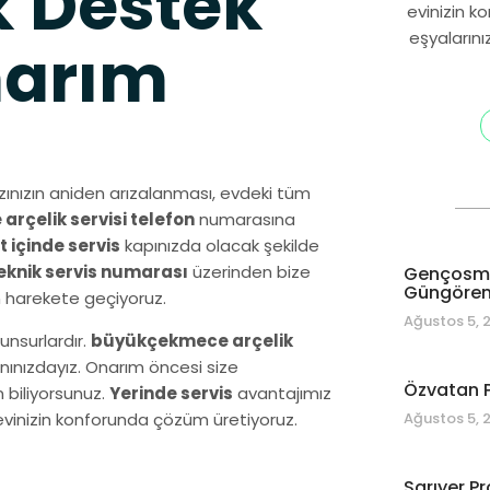
 Destek
evinizin k
eşyalarını
narım
nızın aniden arızalanması, evdeki tüm
rçelik servisi telefon
numarasına
t içinde servis
kapınızda olacak şekilde
knik servis numarası
üzerinden bize
Gençosman
Güngören 
n harekete geçiyoruz.
Ağustos 5, 
unsurlardır.
büyükçekmece arçelik
anınızdayız. Onarım öncesi size
Özvatan P
n biliyorsunuz.
Yerinde servis
avantajımız
Ağustos 5, 
evinizin konforunda çözüm üretiyoruz.
Sarıyer Pr