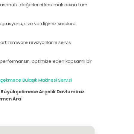
ji tasarrufu değerlerini korumak adına tüm
egrasyonu, size verdiğimiz sürelere
rt firmware revizyonlarını servis
n performansını optimize eden kapsamlı bir
çekmece Bulaşık Makinesi Servisi
.
Büyükçekmece Arçelik Davlumbaz
emen Ara
!