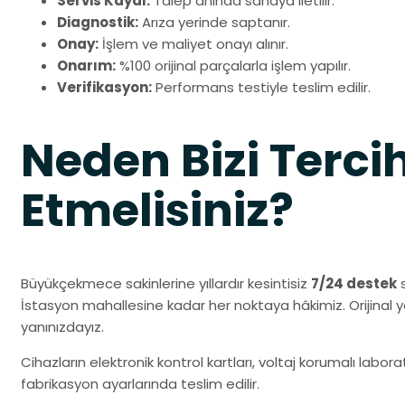
Servis Kaydı:
Talep anında sahaya iletilir.
Diagnostik:
Arıza yerinde saptanır.
Onay:
İşlem ve maliyet onayı alınır.
Onarım:
%100 orijinal parçalarla işlem yapılır.
Verifikasyon:
Performans testiyle teslim edilir.
Neden Bizi Terci
Etmelisiniz?
Büyükçekmece sakinlerine yıllardır kesintisiz
7/24 destek
s
İstasyon mahallesine kadar her noktaya hâkimiz. Orijinal
yanınızdayız.
Cihazların elektronik kontrol kartları, voltaj korumalı labo
fabrikasyon ayarlarında teslim edilir.