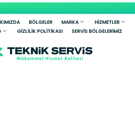
KIMIZDA
BÖLGELER
MARKA
HİZMETLER
G
GIZLILIK POLITIKASI
SERVIS BÖLGELERIMIZ
ce Arçelik Da
Servisi