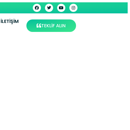
İLETIŞIM
TEKLİF ALIN
vlumbaz