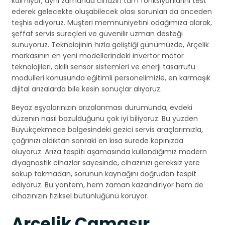
kalmıyor, aynı zamanda cihazın tüm fonksiyonlarını test
ederek gelecekte oluşabilecek olası sorunları da önceden
teşhis ediyoruz. Müşteri memnuniyetini odağımıza alarak,
şeffaf servis süreçleri ve güvenilir uzman desteği
sunuyoruz. Teknolojinin hızla geliştiği günümüzde, Arçelik
markasının en yeni modellerindeki invertör motor
teknolojileri, akıllı sensör sistemleri ve enerji tasarrufu
modülleri konusunda eğitimli personelimizle, en karmaşık
dijital arızalarda bile kesin sonuçlar alıyoruz.
Beyaz eşyalarınızın arızalanması durumunda, evdeki
düzenin nasıl bozulduğunu çok iyi biliyoruz. Bu yüzden
Büyükçekmece bölgesindeki gezici servis araçlarımızla,
çağrınızı aldıktan sonraki en kısa sürede kapınızda
oluyoruz. Arıza tespiti aşamasında kullandığımız modern
diyagnostik cihazlar sayesinde, cihazınızı gereksiz yere
söküp takmadan, sorunun kaynağını doğrudan tespit
ediyoruz. Bu yöntem, hem zaman kazandırıyor hem de
cihazınızın fiziksel bütünlüğünü koruyor.
Arçelik Çamaşır