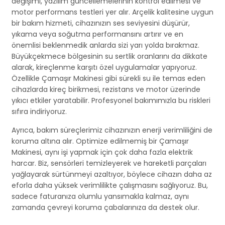
değişimi, yazılım güncellemelerinin kontrol edilmesi ve
motor performans testleri yer alır. Arçelik kalitesine uygun
bir bakım hizmeti, cihazınızın ses seviyesini düşürür,
yıkama veya soğutma performansını artırır ve en
önemlisi beklenmedik anlarda sizi yarı yolda bırakmaz.
Büyükçekmece bölgesinin su sertlik oranlarını da dikkate
alarak, kireçlenme karşıtı özel uygulamalar yapıyoruz.
Özellikle Çamaşır Makinesi gibi sürekli su ile temas eden
cihazlarda kireç birikmesi, rezistans ve motor üzerinde
yıkıcı etkiler yaratabilir. Profesyonel bakımımızla bu riskleri
sıfıra indiriyoruz.
Ayrıca, bakım süreçlerimiz cihazınızın enerji verimliliğini de
koruma altına alır. Optimize edilmemiş bir Çamaşır
Makinesi, aynı işi yapmak için çok daha fazla elektrik
harcar. Biz, sensörleri temizleyerek ve hareketli parçaları
yağlayarak sürtünmeyi azaltıyor, böylece cihazın daha az
eforla daha yüksek verimlilikte çalışmasını sağlıyoruz. Bu,
sadece faturanıza olumlu yansımakla kalmaz, aynı
zamanda çevreyi koruma çabalarınıza da destek olur.