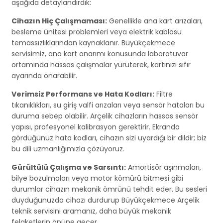
aşağıda detaylandırdık:
Cihazın Hiç Çalışmaması:
Genellikle ana kart arızaları,
besleme ünitesi problemleri veya elektrik kablosu
temassızlıklarından kaynaklanır. Büyükçekmece
servisimiz, ana kart onarımı konusunda laboratuvar
ortamında hassas çalışmalar yürüterek, kartınızı sıfır
ayarında onarabilir.
Verimsiz Performans ve Hata Kodları:
Filtre
tıkanıklıkları, su giriş valfi arızaları veya sensör hataları bu
duruma sebep olabilir. Arçelik cihazların hassas sensör
yapısı, profesyonel kalibrasyon gerektirir. Ekranda
gördüğünüz hata kodları, cihazın sizi uyardığı bir dildir; biz
bu dili uzmanlığımızla çözüyoruz.
Gürültülü Çalışma ve Sarsıntı:
Amortisör aşınmaları,
bilye bozulmaları veya motor kömürü bitmesi gibi
durumlar cihazın mekanik ömrünü tehdit eder. Bu sesleri
duyduğunuzda cihazı durdurup Büyükçekmece Arçelik
teknik servisini aramanız, daha büyük mekanik
felaketlerin önüne geçer.