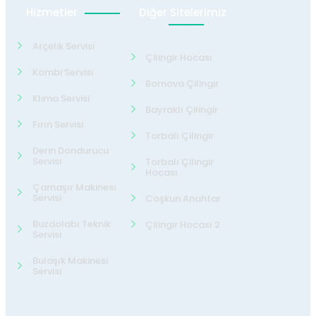
Hizmetler
Diğer Sitelerimiz
Arçelik Servisi
Çilingir Hocası
Kombi Servisi
Bornova Çilingir
Klima Servisi
Bayraklı Çilingir
Fırın Servisi
Torbalı Çilingir
Derin Dondurucu
Servisi
Torbalı Çilingir
Hocası
Çamaşır Makinesi
Servisi
Coşkun Anahtar
Buzdolabı Teknik
Çilingir Hocası 2
Servisi
Bulaşık Makinesi
Servisi