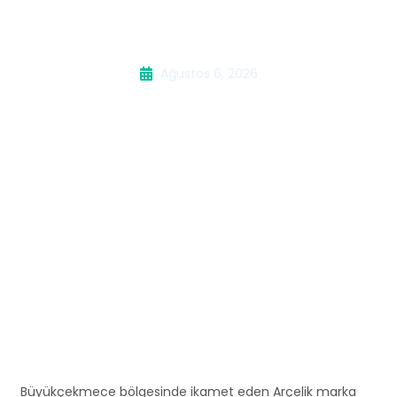
Makinesi Servisi
Ağustos 6, 2026
Büyükçekmece bölgesinde ikamet eden Arçelik marka