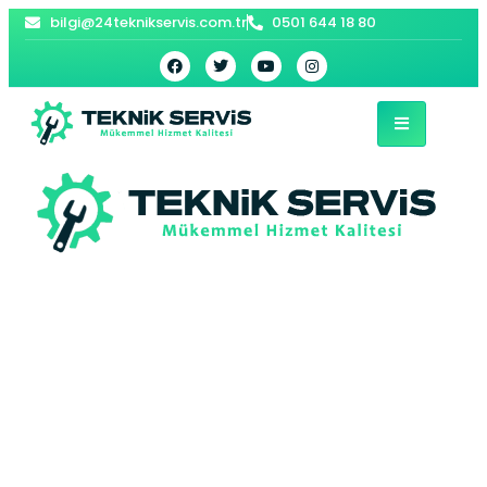
bilgi@24teknikservis.com.tr
0501 644 18 80
Beyoğlu Beko Fırın