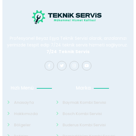
Profesyonel Beyaz Eşya Teknik Servisi olarak, arızalarınızı
yerinizde tespit edip 7/24 teknik servis hizmeti sağlıyoruz.
7/24 Teknik Servis
Hızlı Menü
Marka
Anasayfa
Baymak Kombi Servisi
Hakkımızda
Bosch Kombi Servisi
Bölgeler
Buderus Kombi Servisi