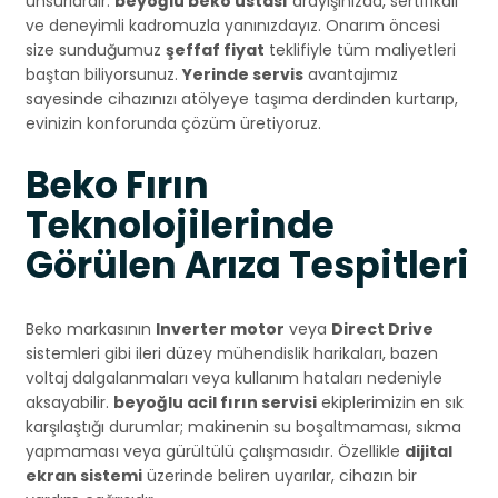
unsurlardır.
beyoğlu beko ustası
arayışınızda, sertifikalı
ve deneyimli kadromuzla yanınızdayız. Onarım öncesi
size sunduğumuz
şeffaf fiyat
teklifiyle tüm maliyetleri
baştan biliyorsunuz.
Yerinde servis
avantajımız
sayesinde cihazınızı atölyeye taşıma derdinden kurtarıp,
evinizin konforunda çözüm üretiyoruz.
Beko Fırın
Teknolojilerinde
Görülen Arıza Tespitleri
Beko markasının
Inverter motor
veya
Direct Drive
sistemleri gibi ileri düzey mühendislik harikaları, bazen
voltaj dalgalanmaları veya kullanım hataları nedeniyle
aksayabilir.
beyoğlu acil fırın servisi
ekiplerimizin en sık
karşılaştığı durumlar; makinenin su boşaltmaması, sıkma
yapmaması veya gürültülü çalışmasıdır. Özellikle
dijital
ekran sistemi
üzerinde beliren uyarılar, cihazın bir