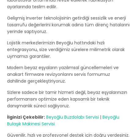
laboratuvar ortamında revize edilerek fabrikasyon
ayarlarında teslim edilir.
Gelişmiş Inverter teknolojisinin getirdiği sessizlik ve enerji
tasarrufu değerlerini korumak adına tüm direnç hatalarını
yerinde saptıyoruz.
Lojistik merkezlerimizin Beyoğlu hattındaki hızlı
entegrasyonu, size verdiğimiz sürelere milimetrik olarak
uymamızı garantiler.
Modern beyaz eşyaların yazılımsal güncellemeleri ve
anakart firmware revizyonlarını servis formumuz
dahilinde gerçekleştiriyoruz.
Sizlere sadece bir tamir hizmeti değil, beyaz eşyalarınızın
performansını optimize eden kapsamlı bir teknik
danışmanlık süreci sağlıyoruz.
İlginizi Çekebilir:
Beyoğlu Buzdolabı Servisi
|
Beyoğlu
Bulaşık Makinesi Servisi
Güvenilir, hızlı ve profesyonel destek için doğru yerdesiniz.