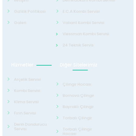
İletişim
Demirdöküm Kombi Servisi
Gizlilik Politikası
E.C.A Kombi Servisi
Galeri
Valiant Kombi Servisi
Viessman Kombi Servisi
24 Teknik Servis
Hizmetler
Diğer Sitelerimiz
Arçelik Servisi
Çilingir Hocası
Kombi Servisi
Bornova Çilingir
Klima Servisi
Bayraklı Çilingir
Fırın Servisi
Torbalı Çilingir
Derin Dondurucu
Servisi
Torbalı Çilingir
Hocası