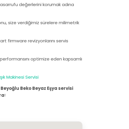
i tasarrufu değerlerini korumak adına
nu, size verdiğimiz sürelere milimetrik
rt firmware revizyonlarını servis
ın performansını optimize eden kapsamlı
ık Makinesi Servisi
.
Beyoğlu Beko Beyaz Eşya servisi
ra
!