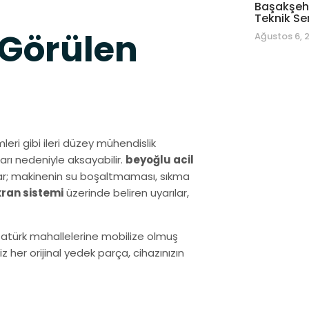
Başakşehi
Teknik Se
 Görülen
Ağustos 6, 
leri gibi ileri düzey mühendislik
arı nedeniyle aksayabilir.
beyoğlu acil
mlar; makinenin su boşaltmaması, sıkma
ekran sistemi
üzerinde beliren uyarılar,
tatürk mahallelerine mobilize olmuş
her orijinal yedek parça, cihazınızın