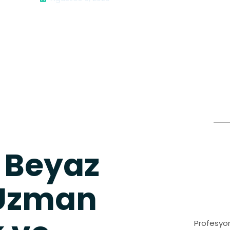
 Beyaz
 Uzman
Profesyon