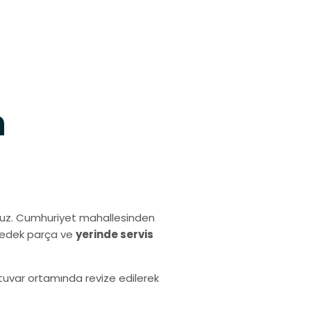
h
ruz. Cumhuriyet mahallesinden
 yedek parça ve
yerinde servis
ratuvar ortamında revize edilerek