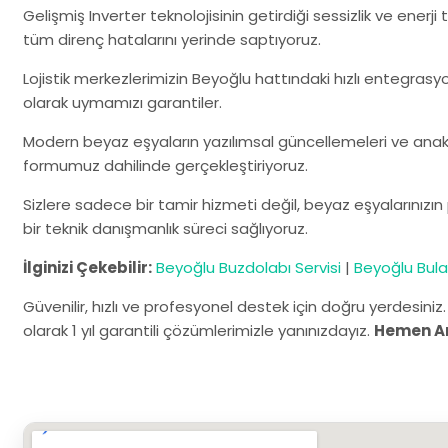
Gelişmiş Inverter teknolojisinin getirdiği sessizlik ve enerj
tüm direnç hatalarını yerinde saptıyoruz.
Lojistik merkezlerimizin Beyoğlu hattındaki hızlı entegrasyo
olarak uymamızı garantiler.
Modern beyaz eşyaların yazılımsal güncellemeleri ve anaka
formumuz dahilinde gerçekleştiriyoruz.
Sizlere sadece bir tamir hizmeti değil, beyaz eşyalarınız
bir teknik danışmanlık süreci sağlıyoruz.
İlginizi Çekebilir:
Beyoğlu Buzdolabı Servisi
|
Beyoğlu Bulaş
Güvenilir, hızlı ve profesyonel destek için doğru yerdesiniz
olarak 1 yıl garantili çözümlerimizle yanınızdayız.
Hemen A