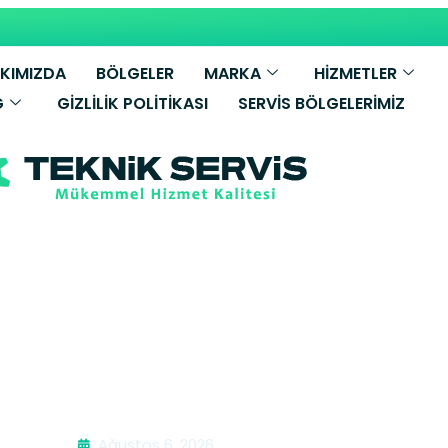
KIMIZDA
BÖLGELER
MARKA
HİZMETLER
G
GIZLILIK POLITIKASI
SERVIS BÖLGELERIMIZ
ko Beyaz Eşya 
Ağustos 6, 2026