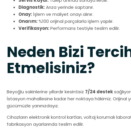
Servis Kaydı:
Talep anında sahaya iletilir.
Diagnostik:
Arıza yerinde saptanır.
Onay:
İşlem ve maliyet onayı alınır.
Onarım:
%100 orijinal parçalarla işlem yapılır.
Verifikasyon:
Performans testiyle teslim edilir.
Neden Bizi Terci
Etmelisiniz?
Beyoğlu sakinlerine yıllardır kesintisiz
7/24 destek
sağlıyo
İstasyon mahallesine kadar her noktaya hâkimiz. Orijinal
gücümüzle yanınızdayız.
Cihazların elektronik kontrol kartları, voltaj korumalı labo
fabrikasyon ayarlarında teslim edilir.