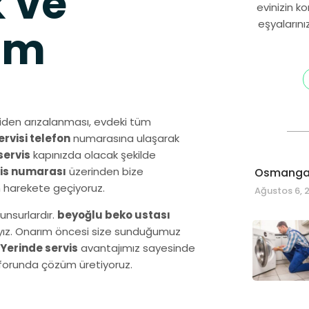
 ve
evinizin k
eşyalarını
ım
iden arızalanması, evdeki tüm
rvisi telefon
numarasına ulaşarak
servis
kapınızda olacak şekilde
vis numarası
üzerinden bize
Osmangaz
n harekete geçiyoruz.
Ağustos 6, 
unsurlardır.
beyoğlu beko ustası
dayız. Onarım öncesi size sunduğumuz
Yerinde servis
avantajımız sayesinde
onforunda çözüm üretiyoruz.