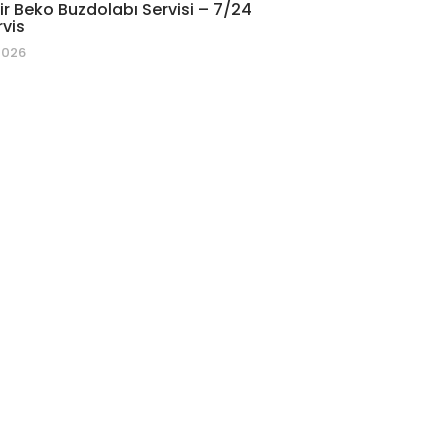
r Beko Buzdolabı Servisi – 7/24
rvis
2026