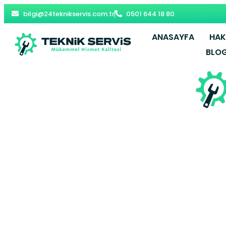
bilgi@24teknikservis.com.tr
0501 644 18 80
ANASAYFA
HAK
BLO
Beyoğlu Be