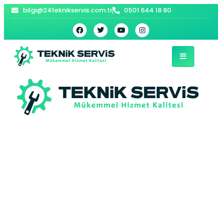
bilgi@24teknikservis.com.tr
0501 644 18 80
Beylikdüzü Beko