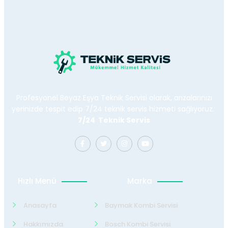
Profesyonel Beyaz Eşya Teknik Servisi olarak, arızalarınızı
yerinizde tespit edip 7/24 teknik servis hizmeti sağlıyoruz.
7/24 Teknik Servis
Hızlı Menü
Marka
Anasayfa
Baymak Kombi Servisi
Hakkımızda
Bosch Kombi Servisi