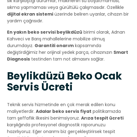
sık karşılaştığı durumlar; makinenin su boşaltmaması,
sıkma yapmaması veya gürültülü çalışmasıdır. Özellikle
dijital ekran sistemi
üzerinde beliren uyarılar, cihazın bir
yardım çağrısıdır.
En yakın beko servisi beylikdüzü
birimi olarak, Adnan
Kahveci ve Barış mahallelerine mobilize olmuş
durumdayız.
Garantili onarım
kapsamında
değiştirdiğimiz her orijinal yedek parça, cihazınızın
Smart
Diagnosis
testinden tam not almasını sağlar.
Beylikdüzü Beko Ocak
Servis Ücreti
Teknik servis hizmetinde en çok merak edilen konu
maliyetlerdir.
Adalar beko servis fiyat
politikamızda
tam şeffaflık ilkesini benimsiyoruz.
Arıza tespit ücreti
karşılığında profesyonel diagnostik raporunuzu
hazırlıyoruz. Eğer onarımı biz gerçekleştirirsek tespit