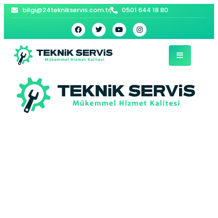
bilgi@24teknikservis.com.tr
0501 644 18 80
Beykoz Siemens
Bulaşık Makinesi