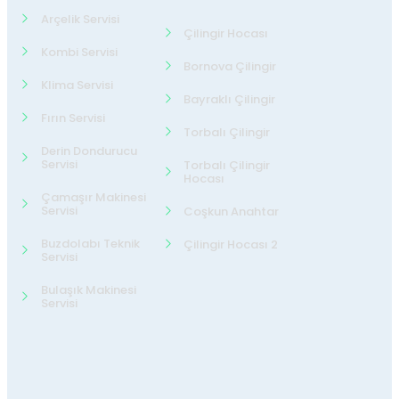
Arçelik Servisi
Çilingir Hocası
Kombi Servisi
Bornova Çilingir
Klima Servisi
Bayraklı Çilingir
Fırın Servisi
Torbalı Çilingir
Derin Dondurucu
Servisi
Torbalı Çilingir
Hocası
Çamaşır Makinesi
Servisi
Coşkun Anahtar
Buzdolabı Teknik
Çilingir Hocası 2
Servisi
Bulaşık Makinesi
Servisi