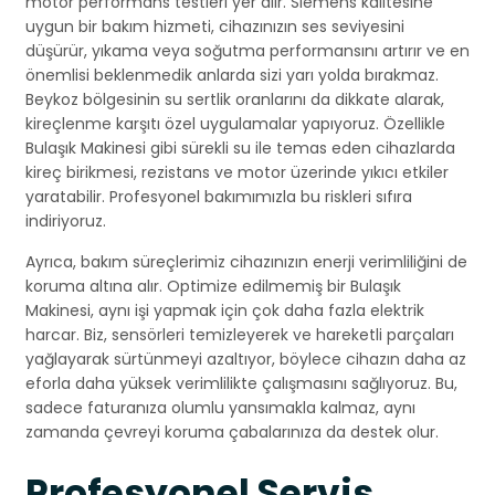
motor performans testleri yer alır. Siemens kalitesine
uygun bir bakım hizmeti, cihazınızın ses seviyesini
düşürür, yıkama veya soğutma performansını artırır ve en
önemlisi beklenmedik anlarda sizi yarı yolda bırakmaz.
Beykoz bölgesinin su sertlik oranlarını da dikkate alarak,
kireçlenme karşıtı özel uygulamalar yapıyoruz. Özellikle
Bulaşık Makinesi gibi sürekli su ile temas eden cihazlarda
kireç birikmesi, rezistans ve motor üzerinde yıkıcı etkiler
yaratabilir. Profesyonel bakımımızla bu riskleri sıfıra
indiriyoruz.
Ayrıca, bakım süreçlerimiz cihazınızın enerji verimliliğini de
koruma altına alır. Optimize edilmemiş bir Bulaşık
Makinesi, aynı işi yapmak için çok daha fazla elektrik
harcar. Biz, sensörleri temizleyerek ve hareketli parçaları
yağlayarak sürtünmeyi azaltıyor, böylece cihazın daha az
eforla daha yüksek verimlilikte çalışmasını sağlıyoruz. Bu,
sadece faturanıza olumlu yansımakla kalmaz, aynı
zamanda çevreyi koruma çabalarınıza da destek olur.
Profesyonel Servis