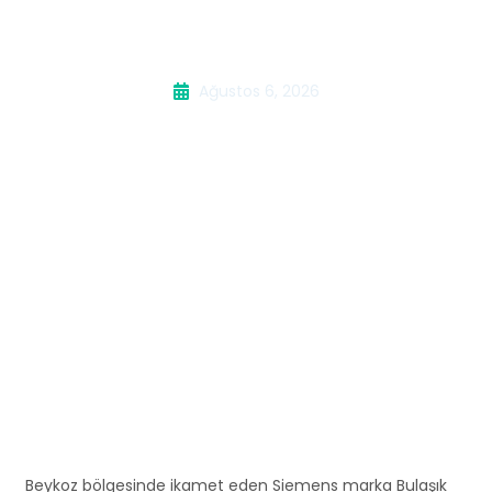
Servisi
Ağustos 6, 2026
Beykoz bölgesinde ikamet eden Siemens marka Bulaşık