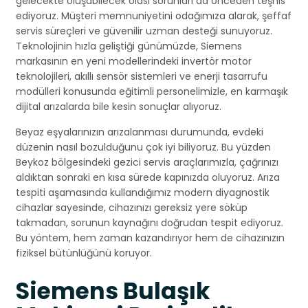
gelecekte oluşabilecek olası sorunları da önceden teşhis
ediyoruz. Müşteri memnuniyetini odağımıza alarak, şeffaf
servis süreçleri ve güvenilir uzman desteği sunuyoruz.
Teknolojinin hızla geliştiği günümüzde, Siemens
markasının en yeni modellerindeki invertör motor
teknolojileri, akıllı sensör sistemleri ve enerji tasarrufu
modülleri konusunda eğitimli personelimizle, en karmaşık
dijital arızalarda bile kesin sonuçlar alıyoruz.
Beyaz eşyalarınızın arızalanması durumunda, evdeki
düzenin nasıl bozulduğunu çok iyi biliyoruz. Bu yüzden
Beykoz bölgesindeki gezici servis araçlarımızla, çağrınızı
aldıktan sonraki en kısa sürede kapınızda oluyoruz. Arıza
tespiti aşamasında kullandığımız modern diyagnostik
cihazlar sayesinde, cihazınızı gereksiz yere söküp
takmadan, sorunun kaynağını doğrudan tespit ediyoruz.
Bu yöntem, hem zaman kazandırıyor hem de cihazınızın
fiziksel bütünlüğünü koruyor.
Siemens Bulaşık