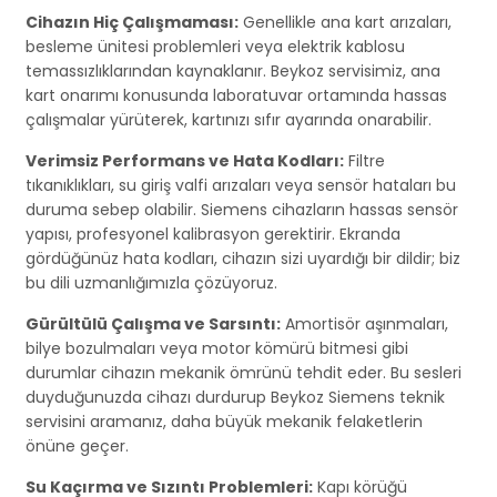
Cihazın Hiç Çalışmaması:
Genellikle ana kart arızaları,
besleme ünitesi problemleri veya elektrik kablosu
temassızlıklarından kaynaklanır. Beykoz servisimiz, ana
kart onarımı konusunda laboratuvar ortamında hassas
çalışmalar yürüterek, kartınızı sıfır ayarında onarabilir.
Verimsiz Performans ve Hata Kodları:
Filtre
tıkanıklıkları, su giriş valfi arızaları veya sensör hataları bu
duruma sebep olabilir. Siemens cihazların hassas sensör
yapısı, profesyonel kalibrasyon gerektirir. Ekranda
gördüğünüz hata kodları, cihazın sizi uyardığı bir dildir; biz
bu dili uzmanlığımızla çözüyoruz.
Gürültülü Çalışma ve Sarsıntı:
Amortisör aşınmaları,
bilye bozulmaları veya motor kömürü bitmesi gibi
durumlar cihazın mekanik ömrünü tehdit eder. Bu sesleri
duyduğunuzda cihazı durdurup Beykoz Siemens teknik
servisini aramanız, daha büyük mekanik felaketlerin
önüne geçer.
Su Kaçırma ve Sızıntı Problemleri:
Kapı körüğü