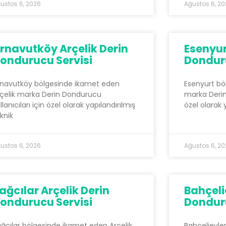
ustos 6, 2026
Ağustos 6, 2
rnavutköy Arçelik Derin
Esenyur
ondurucu Servisi
Donduru
rnavutköy bölgesinde ikamet eden
Esenyurt bö
çelik marka Derin Dondurucu
marka Derin 
llanıcıları için özel olarak yapılandırılmış
özel olarak 
knik
ustos 6, 2026
Ağustos 6, 2
ağcılar Arçelik Derin
Bahçeli
ondurucu Servisi
Donduru
ğcılar bölgesinde ikamet eden Arçelik
Bahçelievle