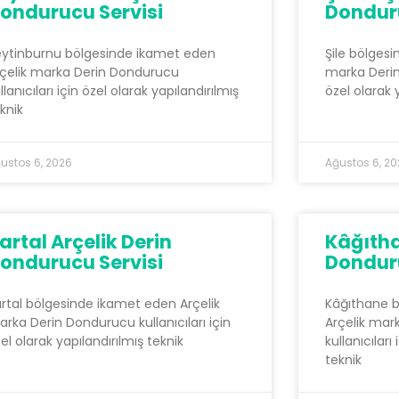
ondurucu Servisi
Donduru
eytinburnu bölgesinde ikamet eden
Şile bölges
çelik marka Derin Dondurucu
marka Derin 
llanıcıları için özel olarak yapılandırılmış
özel olarak 
knik
ustos 6, 2026
Ağustos 6, 2
artal Arçelik Derin
Kâğıtha
ondurucu Servisi
Donduru
rtal bölgesinde ikamet eden Arçelik
Kâğıthane 
rka Derin Dondurucu kullanıcıları için
Arçelik mar
el olarak yapılandırılmış teknik
kullanıcıları
teknik