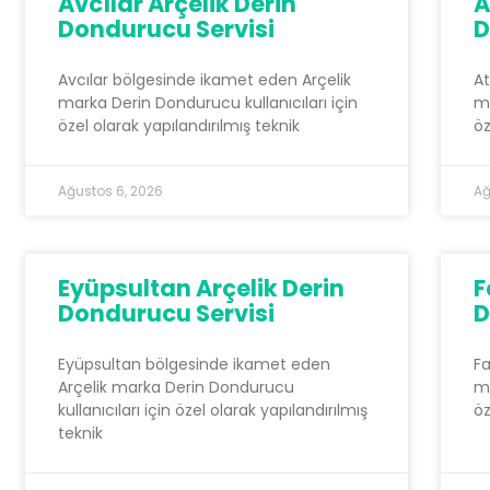
Avcılar Arçelik Derin
A
Dondurucu Servisi
D
Avcılar bölgesinde ikamet eden Arçelik
At
marka Derin Dondurucu kullanıcıları için
ma
özel olarak yapılandırılmış teknik
öz
Ağustos 6, 2026
Ağ
Eyüpsultan Arçelik Derin
F
Dondurucu Servisi
D
Eyüpsultan bölgesinde ikamet eden
Fa
Arçelik marka Derin Dondurucu
ma
kullanıcıları için özel olarak yapılandırılmış
öz
teknik