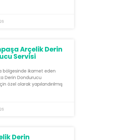
026
aşa Arçelik Derin
cu Servisi
 bölgesinde ikamet eden
ka Derin Dondurucu
 için özel olarak yapılandırılmış
026
elik Derin