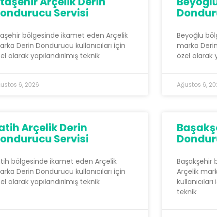
taşehir Arçelik Derin
Beyoğlu
ondurucu Servisi
Donduru
aşehir bölgesinde ikamet eden Arçelik
Beyoğlu böl
rka Derin Dondurucu kullanıcıları için
marka Derin 
el olarak yapılandırılmış teknik
özel olarak 
ustos 6, 2026
Ağustos 6, 2
atih Arçelik Derin
Başakşe
ondurucu Servisi
Donduru
tih bölgesinde ikamet eden Arçelik
Başakşehir 
rka Derin Dondurucu kullanıcıları için
Arçelik mar
el olarak yapılandırılmış teknik
kullanıcıları
teknik