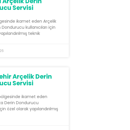
 Arçelik Derin
cu Servisi
gesinde ikamet eden Arçelik
Dondurucu kullanıcıları için
yapılandırılmış teknik
026
hir Arçelik Derin
cu Servisi
bölgesinde ikamet eden
ka Derin Dondurucu
 için özel olarak yapılandırılmış