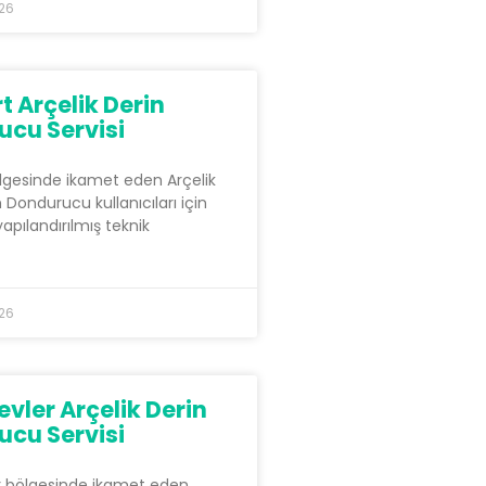
026
t Arçelik Derin
cu Servisi
lgesinde ikamet eden Arçelik
Dondurucu kullanıcıları için
yapılandırılmış teknik
026
evler Arçelik Derin
cu Servisi
r bölgesinde ikamet eden