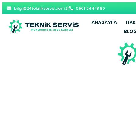
bilgi@24teknikservis.com.tr
0501 644 18 80
ANASAYFA
HAK
BLO