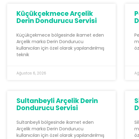
Küçükçekmece Arçelik
P
Derin Dondurucu Servisi
D
Küçükçekmece bölgesinde ikamet eden
Pe
Arçelik marka Derin Dondurucu
ma
kullanıcıları için özel olarak yapılandırılmış
öz
teknik
Ağustos 6, 2026
Ağ
Sultanbeyli Arçelik Derin
S
Dondurucu Servisi
D
Sultanbeyli bölgesinde ikamet eden
Si
Arçelik marka Derin Dondurucu
ma
kullanıcıları için özel olarak yapılandırılmış
öz