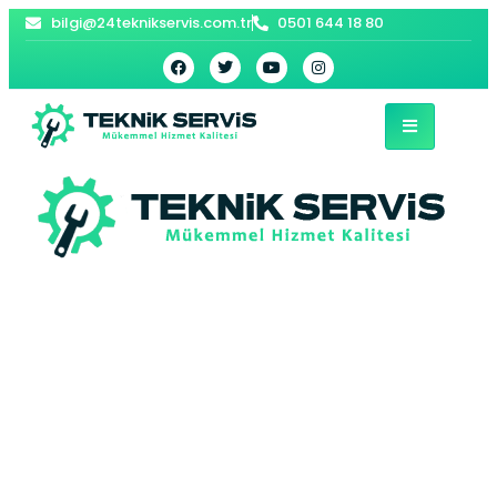
bilgi@24teknikservis.com.tr
0501 644 18 80
Beşiktaş Bosch