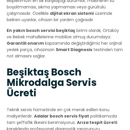
ekiplerimizin en sık karşılaştığı durumlar; makinenin su
boşaltmaması, sıkma yapmaması veya gürültülü
çalışmasıdır. Özellikle
dijital ekran sistemi
üzerinde
beliren uyarılar, cihazın bir yardım çağrısıdır.
En yakın bosch servisi beşiktaş
birimi olarak, Ortaköy
ve Bebek mahallelerine mobilize olmuş durumdayız.
Garantili onarım
kapsamında değiştirdiğimiz her orijinal
yedek parça, cihazınızın
Smart Diagnosis
testinden tam
not almasını sağlar.
Beşiktaş Bosch
Mikrodalga Servis
Ücreti
Teknik servis hizmetinde en çok merak edilen konu
maliyetlerdir.
Adalar bosch servis fiyat
politikamızda
tam şeffaflık ilkesini benimsiyoruz.
Arıza tespit ücreti
karşılığında profesyonel diagnostik raporunuzu