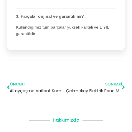
3. Parçalar orijinal ve garantili mi?
Kullandığımız tüm parçalar yüksek kaliteli ve 1 YIL
garantilidir.
ÖNCEKI
SONRAKI
Altayçeşme Vaillant Kombi Servisi – Maltepe Yetkili Servis
Çekmeköy Elektrik Pano Montajı | İstanbul
Hakkımızda