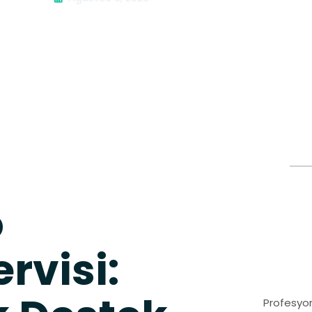
o
rvisi:
Profesyon