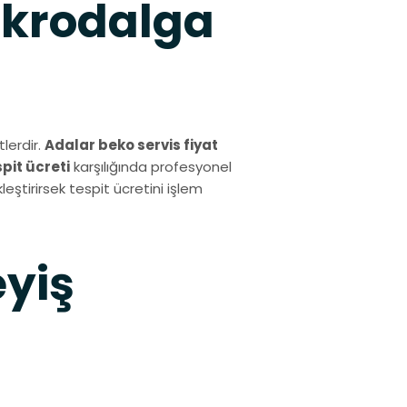
ikrodalga
lerdir.
Adalar beko servis fiyat
spit ücreti
karşılığında profesyonel
eştirirsek tespit ücretini işlem
eyiş