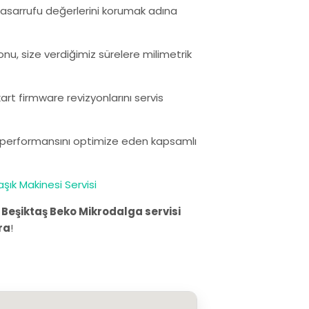
i tasarrufu değerlerini korumak adına
onu, size verdiğimiz sürelere milimetrik
rt firmware revizyonlarını servis
ın performansını optimize eden kapsamlı
şık Makinesi Servisi
.
Beşiktaş Beko Mikrodalga servisi
ra
!