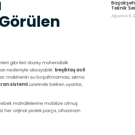
a
Başakşehi
Teknik Se
 Görülen
Ağustos 6, 
leri gibi ileri düzey mühendislik
arı nedeniyle aksayabilir.
beşiktaş acil
umlar; makinenin su boşaltmaması, sıkma
ekran sistemi
üzerinde beliren uyarılar,
 Bebek mahallelerine mobilize olmuş
her orijinal yedek parça, cihazınızın