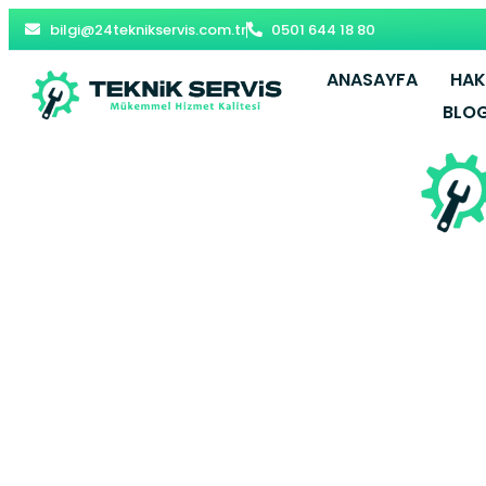
bilgi@24teknikservis.com.tr
0501 644 18 80
ANASAYFA
HAK
BLO
Beşiktaş Be