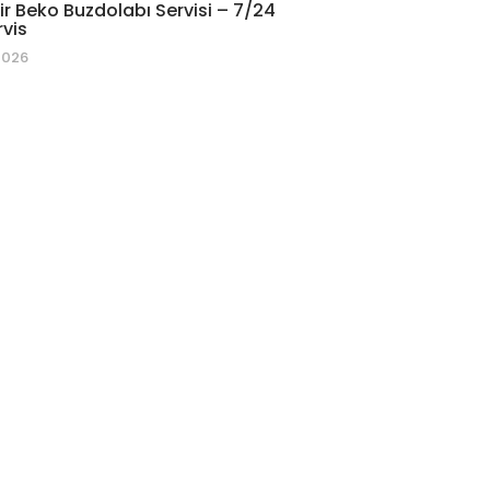
r Beko Buzdolabı Servisi – 7/24
rvis
2026