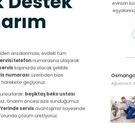
 Destek
evinizin k
eşyalarını
narım
iden arızalanması, evdeki tüm
ervisi telefon
numarasına ulaşarak
servis
kapınızda olacak şekilde
vis numarası
üzerinden bize
Osmangaz
n harekete geçiyoruz.
Ağustos 6, 
unsurlardır.
beşiktaş beko ustası
dayız. Onarım öncesi size sunduğumuz
Yerinde servis
avantajımız sayesinde
onforunda çözüm üretiyoruz.