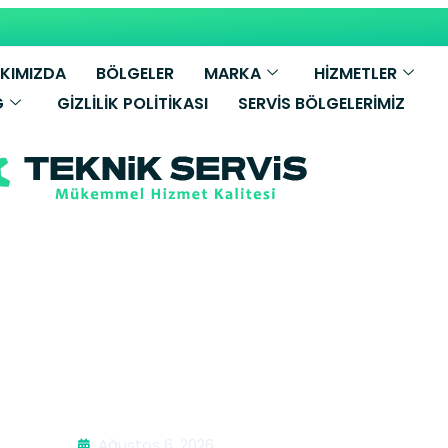
KIMIZDA
BÖLGELER
MARKA
HİZMETLER
G
GIZLILIK POLITIKASI
SERVIS BÖLGELERIMIZ
ko Mikrodalga 
Ağustos 6, 2026