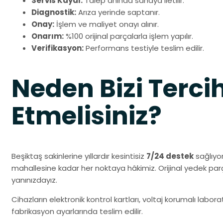
Servis Kaydı:
Talep anında sahaya iletilir.
Diagnostik:
Arıza yerinde saptanır.
Onay:
İşlem ve maliyet onayı alınır.
Onarım:
%100 orijinal parçalarla işlem yapılır.
Verifikasyon:
Performans testiyle teslim edilir.
Neden Bizi Terci
Etmelisiniz?
Beşiktaş sakinlerine yıllardır kesintisiz
7/24 destek
sağlıyor
mahallesine kadar her noktaya hâkimiz. Orijinal yedek pa
yanınızdayız.
Cihazların elektronik kontrol kartları, voltaj korumalı labo
fabrikasyon ayarlarında teslim edilir.