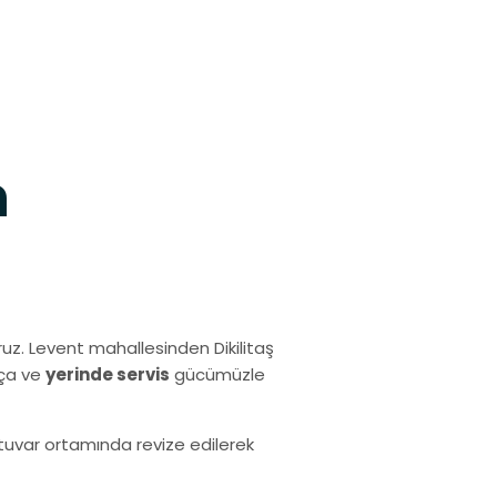
h
uz. Levent mahallesinden Dikilitaş
rça ve
yerinde servis
gücümüzle
ratuvar ortamında revize edilerek