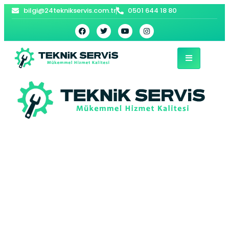
bilgi@24teknikservis.com.tr
0501 644 18 80
Beşiktaş Beko