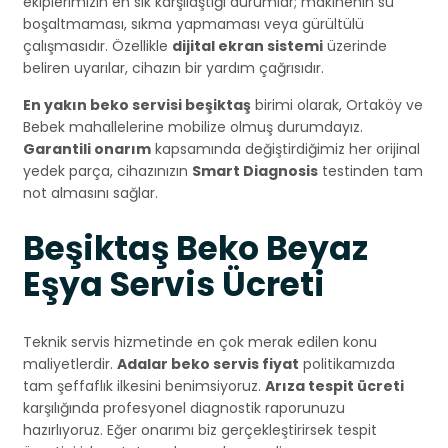
ekiplerimizin en sık karşılaştığı durumlar; makinenin su
boşaltmaması, sıkma yapmaması veya gürültülü
çalışmasıdır. Özellikle
dijital ekran sistemi
üzerinde
beliren uyarılar, cihazın bir yardım çağrısıdır.
En yakın beko servisi beşiktaş
birimi olarak, Ortaköy ve
Bebek mahallelerine mobilize olmuş durumdayız.
Garantili onarım
kapsamında değiştirdiğimiz her orijinal
yedek parça, cihazınızın
Smart Diagnosis
testinden tam
not almasını sağlar.
Beşiktaş Beko Beyaz
Eşya Servis Ücreti
Teknik servis hizmetinde en çok merak edilen konu
maliyetlerdir.
Adalar beko servis fiyat
politikamızda
tam şeffaflık ilkesini benimsiyoruz.
Arıza tespit ücreti
karşılığında profesyonel diagnostik raporunuzu
hazırlıyoruz. Eğer onarımı biz gerçekleştirirsek tespit