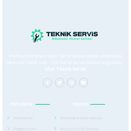
Profesyonel Beyaz Eşya Teknik Servisi olarak, arızalarınızı
yerinizde tespit edip 7/24 teknik servis hizmeti sağlıyoruz.
7/24 Teknik Servis
Hızlı Menü
Marka
Anasayfa
Baymak Kombi Servisi
Hakkımızda
Bosch Kombi Servisi