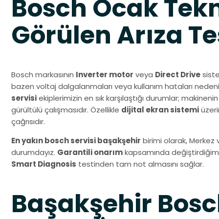
Bosch Ocak Tekn
Görülen Arıza Tes
Bosch markasının
Inverter motor
veya
Direct Drive
siste
bazen voltaj dalgalanmaları veya kullanım hataları nedeni
servisi
ekiplerimizin en sık karşılaştığı durumlar; makin
gürültülü çalışmasıdır. Özellikle
dijital ekran sistemi
üzeri
çağrısıdır.
En yakın bosch servisi başakşehir
birimi olarak, Merkez
durumdayız.
Garantili onarım
kapsamında değiştirdiğimiz 
Smart Diagnosis
testinden tam not almasını sağlar.
Başakşehir Bos