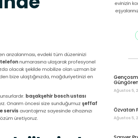
inde
evinizin k
eşyalarını
n arızalanması, evdeki tüm düzeninizi
 telefon
numarasına ulaşarak profesyonel
zda olacak şekilde mobilize olan uzman bir
den bize ulaştığınızda, mağduriyetinizi en
Gençosman
Güngören 
Ağustos 5, 
unsurlardır.
başakşehir bosch ustası
dayız. Onarım öncesi size sunduğumuz
şeffaf
Özvatan P
e servis
avantajımız sayesinde cihazınızı
Ağustos 5, 
çözüm üretiyoruz.
Sarıyer Pr