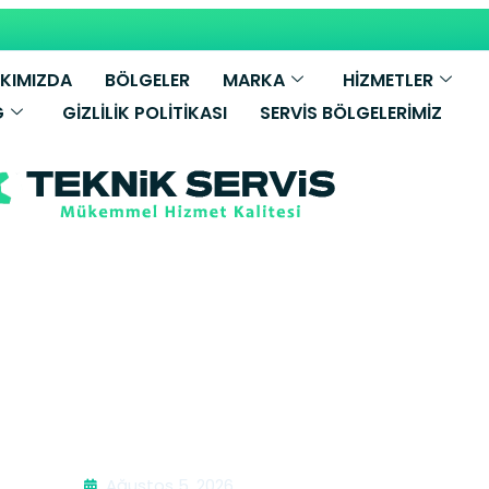
KIMIZDA
BÖLGELER
MARKA
HİZMETLER
G
GIZLILIK POLITIKASI
SERVIS BÖLGELERIMIZ
 Bosch Ocak S
Ağustos 5, 2026