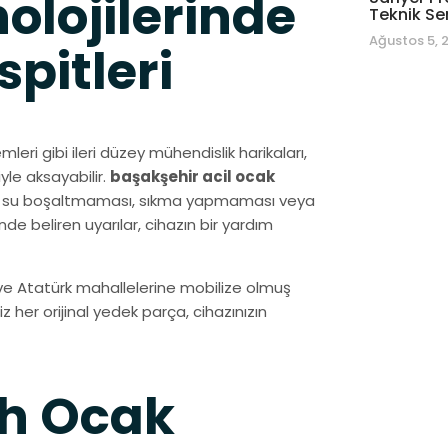
olojilerinde
Teknik Se
Ağustos 5, 
pitleri
mleri gibi ileri düzey mühendislik harikaları,
yle aksayabilir.
başakşehir acil ocak
enin su boşaltmaması, sıkma yapmaması veya
nde beliren uyarılar, cihazın bir yardım
 ve Atatürk mahallelerine mobilize olmuş
her orijinal yedek parça, cihazınızın
ch Ocak