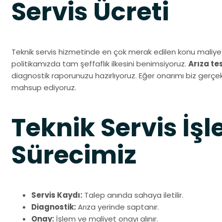
Servis Ücreti
Teknik servis hizmetinde en çok merak edilen konu maliyet
politikamızda tam şeffaflık ilkesini benimsiyoruz.
Arıza te
diagnostik raporunuzu hazırlıyoruz. Eğer onarımı biz gerçek
mahsup ediyoruz.
Teknik Servis İşl
Sürecimiz
Servis Kaydı:
Talep anında sahaya iletilir.
Diagnostik:
Arıza yerinde saptanır.
Onay:
İşlem ve maliyet onayı alınır.