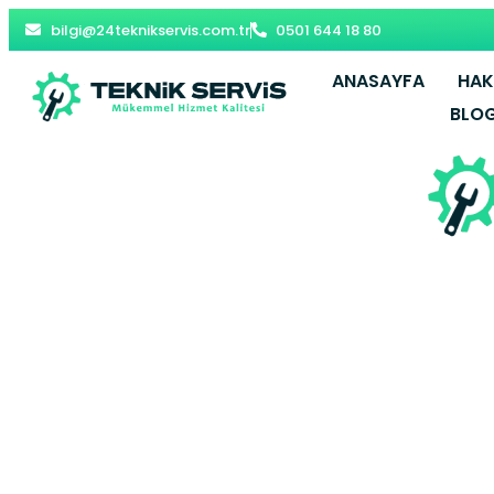
bilgi@24teknikservis.com.tr
0501 644 18 80
ANASAYFA
HAK
BLO
Başakşehir