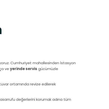
h
yoruz. Cumhuriyet mahallesinden İstasyon
rça ve
yerinde servis
gücümüzle
ratuvar ortamında revize edilerek
ji tasarrufu değerlerini korumak adına tüm