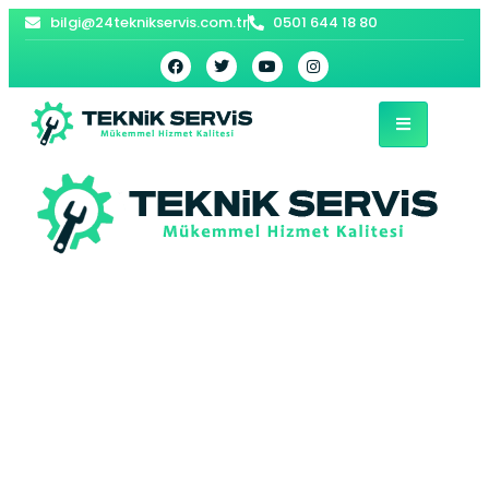
bilgi@24teknikservis.com.tr
0501 644 18 80
Başakşehir Beko