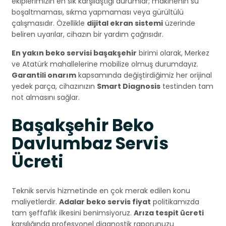
ekiplerimizin en sık karşılaştığı durumlar; makinenin su
boşaltmaması, sıkma yapmaması veya gürültülü
çalışmasıdır. Özellikle
dijital ekran sistemi
üzerinde
beliren uyarılar, cihazın bir yardım çağrısıdır.
En yakın beko servisi başakşehir
birimi olarak, Merkez
ve Atatürk mahallelerine mobilize olmuş durumdayız.
Garantili onarım
kapsamında değiştirdiğimiz her orijinal
yedek parça, cihazınızın
Smart Diagnosis
testinden tam
not almasını sağlar.
Başakşehir Beko
Davlumbaz Servis
Ücreti
Teknik servis hizmetinde en çok merak edilen konu
maliyetlerdir.
Adalar beko servis fiyat
politikamızda
tam şeffaflık ilkesini benimsiyoruz.
Arıza tespit ücreti
karşılığında profesyonel diagnostik raporunuzu