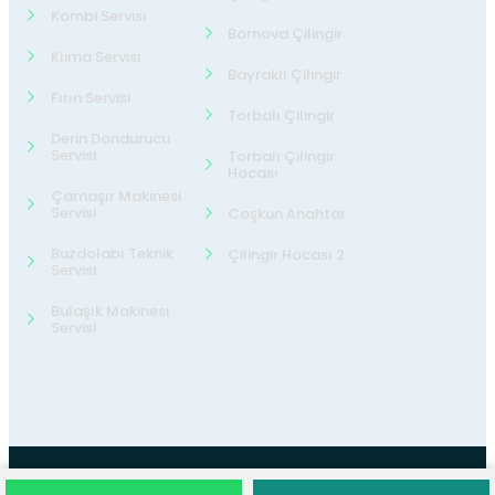
Kombi Servisi
Bornova Çilingir
Klima Servisi
Bayraklı Çilingir
Fırın Servisi
Torbalı Çilingir
Derin Dondurucu
Servisi
Torbalı Çilingir
Hocası
Çamaşır Makinesi
Servisi
Coşkun Anahtar
Buzdolabı Teknik
Çilingir Hocası 2
Servisi
Bulaşık Makinesi
Servisi
©2026
24 Teknik Servis
Tüm Hakları