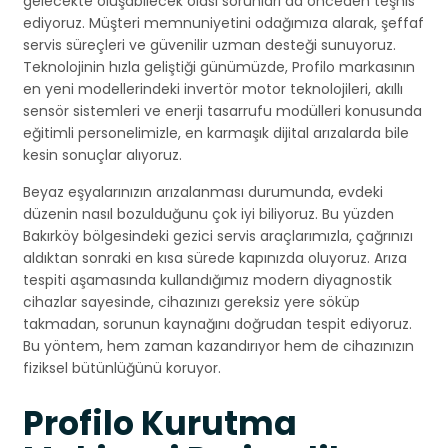
gelecekte oluşabilecek olası sorunları da önceden teşhis
ediyoruz. Müşteri memnuniyetini odağımıza alarak, şeffaf
servis süreçleri ve güvenilir uzman desteği sunuyoruz.
Teknolojinin hızla geliştiği günümüzde, Profilo markasının
en yeni modellerindeki invertör motor teknolojileri, akıllı
sensör sistemleri ve enerji tasarrufu modülleri konusunda
eğitimli personelimizle, en karmaşık dijital arızalarda bile
kesin sonuçlar alıyoruz.
Beyaz eşyalarınızın arızalanması durumunda, evdeki
düzenin nasıl bozulduğunu çok iyi biliyoruz. Bu yüzden
Bakırköy bölgesindeki gezici servis araçlarımızla, çağrınızı
aldıktan sonraki en kısa sürede kapınızda oluyoruz. Arıza
tespiti aşamasında kullandığımız modern diyagnostik
cihazlar sayesinde, cihazınızı gereksiz yere söküp
takmadan, sorunun kaynağını doğrudan tespit ediyoruz.
Bu yöntem, hem zaman kazandırıyor hem de cihazınızın
fiziksel bütünlüğünü koruyor.
Profilo Kurutma