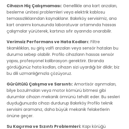
Cihazın Hiç Çalışmaması:
Genellikle ana kart arızaları,
besleme ünitesi problemleri veya elektrik kablosu
temassızlıklarından kaynaklanır. Bakırköy servisimiz, ana
kart onarımı konusunda laboratuvar ortamında hassas
çalışmalar yürüterek, kartınızı sıfır ayarında onarabilir.
Verimsiz Performans ve Hata Kodları:
Filtre
tıkanıklıkları, su giriş valfi arızaları veya sensör hataları bu
duruma sebep olabilir. Profilo cihazların hassas sensör
yapısı, profesyonel kalibrasyon gerektirir. Ekranda
gördüğünüz hata kodları, cihazın sizi uyardığı bir dildir; biz
bu dili uzmanlığımızla çözüyoruz.
Gürültülü Çalışma ve Sarsıntı:
Amortisör aşınmaları,
bilye bozulmaları veya motor kömürü bitmesi gibi
durumlar cihazın mekanik ömrünü tehdit eder. Bu sesleri
duyduğunuzda cihazı durdurup Bakırköy Profilo teknik
servisini aramanız, daha büyük mekanik felaketlerin
önüne geçer.
Su Kaçırma ve Sızıntı Problemleri:
Kapı körüğü