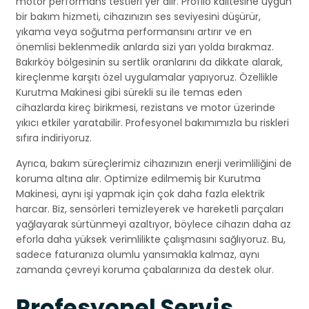
motor performans testleri yer alır. Profilo kalitesine uygun
bir bakım hizmeti, cihazınızın ses seviyesini düşürür,
yıkama veya soğutma performansını artırır ve en
önemlisi beklenmedik anlarda sizi yarı yolda bırakmaz.
Bakırköy bölgesinin su sertlik oranlarını da dikkate alarak,
kireçlenme karşıtı özel uygulamalar yapıyoruz. Özellikle
Kurutma Makinesi gibi sürekli su ile temas eden
cihazlarda kireç birikmesi, rezistans ve motor üzerinde
yıkıcı etkiler yaratabilir. Profesyonel bakımımızla bu riskleri
sıfıra indiriyoruz.
Ayrıca, bakım süreçlerimiz cihazınızın enerji verimliliğini de
koruma altına alır. Optimize edilmemiş bir Kurutma
Makinesi, aynı işi yapmak için çok daha fazla elektrik
harcar. Biz, sensörleri temizleyerek ve hareketli parçaları
yağlayarak sürtünmeyi azaltıyor, böylece cihazın daha az
eforla daha yüksek verimlilikte çalışmasını sağlıyoruz. Bu,
sadece faturanıza olumlu yansımakla kalmaz, aynı
zamanda çevreyi koruma çabalarınıza da destek olur.
Profesyonel Servis