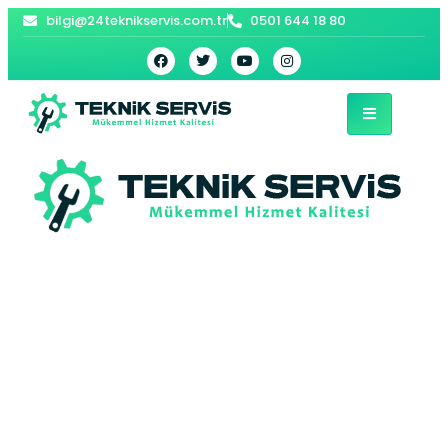
bilgi@24teknikservis.com.tr
0501 644 18 80
Bakırköy Profilo
Kurutma Makinesi