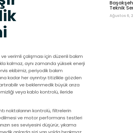
Başakşehi
Teknik Se
dik
Ağustos 6, 
i
e verimli çalışması için düzenli bakım
akla kalmaz, aynı zamanda yüksek enerji
rvis ekibimiz, periyodik bakım
na kadar her ayrıntıyı titizlikle gözden
artırabilir ve beklenmedik büyük arıza
mizliği veya kablo kontrolü, ileride
 noktalarının kontrolü, filtrelerin
 edilmesi ve motor performans testleri
ınızın ses seviyesini düşürür, yıkama
edik anlarda sizi yarı yolda bırakmaz.