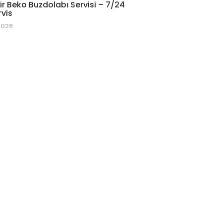
r Beko Buzdolabı Servisi – 7/24
rvis
2026