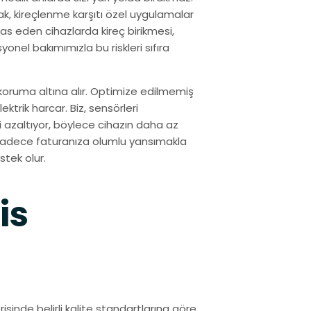
rak, kireçlenme karşıtı özel uygulamalar
mas eden cihazlarda kireç birikmesi,
yonel bakımımızla bu riskleri sıfıra
de koruma altına alır. Optimize edilmemiş
ktrik harcar. Biz, sensörleri
 azaltıyor, böylece cihazın daha az
, sadece faturanıza olumlu yansımakla
tek olur.
is
isinde belirli kalite standartlarına göre