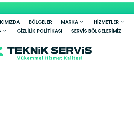
KIMIZDA
BÖLGELER
MARKA
HİZMETLER
G
GIZLILIK POLITIKASI
SERVIS BÖLGELERIMIZ
ler Samsung Ç
inesi Servisi