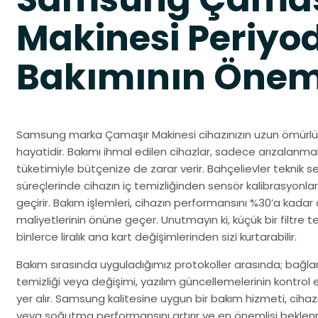
Makinesi Periyo
Bakımının Önem
Samsung marka Çamaşır Makinesi cihazınızın uzun ömürlü v
hayatidir. Bakımı ihmal edilen cihazlar, sadece arızalanm
tüketimiyle bütçenize de zarar verir. Bahçelievler teknik se
süreçlerinde cihazın iç temizliğinden sensör kalibrasyonları
geçirir. Bakım işlemleri, cihazın performansını %30’a kadar 
maliyetlerinin önüne geçer. Unutmayın ki, küçük bir filtre te
binlerce liralık ana kart değişimlerinden sizi kurtarabilir.
Bakım sırasında uyguladığımız protokoller arasında; bağlantı
temizliği veya değişimi, yazılım güncellemelerinin kontrol
yer alır. Samsung kalitesine uygun bir bakım hizmeti, cihaz
veya soğutma performansını artırır ve en önemlisi beklenm