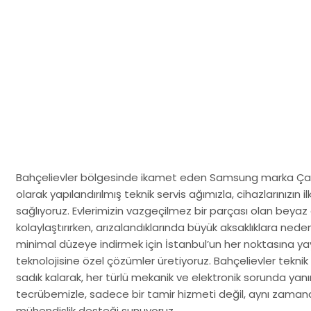
Bahçelievler bölgesinde ikamet eden Samsung marka Çamaşı
olarak yapılandırılmış teknik servis ağımızla, cihazlarınızı
sağlıyoruz. Evlerimizin vazgeçilmez bir parçası olan beyaz 
kolaylaştırırken, arızalandıklarında büyük aksaklıklara neden o
minimal düzeye indirmek için İstanbul’un her noktasına ya
teknolojisine özel çözümler üretiyoruz. Bahçelievler tekni
sadık kalarak, her türlü mekanik ve elektronik sorunda yanı
tecrübemizle, sadece bir tamir hizmeti değil, aynı zaman
mühendislik desteği sunuyoruz.