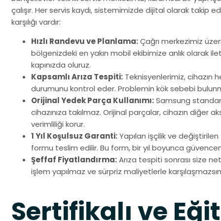
çalışır. Her servis kaydı, sistemimizde dijital olarak takip ed
karşılığı vardır:
Hızlı Randevu ve Planlama:
Çağrı merkezimiz üzer
bölgenizdeki en yakın mobil ekibimize anlık olarak ileti
kapınızda oluruz.
Kapsamlı Arıza Tespiti:
Teknisyenlerimiz, cihazın h
durumunu kontrol eder. Problemin kök sebebi bulun
Orijinal Yedek Parça Kullanımı:
Samsung standart
cihazınıza takılmaz. Orijinal parçalar, cihazın diğer a
verimliliği korur.
1 Yıl Koşulsuz Garanti:
Yapılan işçilik ve değiştirile
formu teslim edilir. Bu form, bir yıl boyunca güvenceni
Şeffaf Fiyatlandırma:
Arıza tespiti sonrası size net 
işlem yapılmaz ve sürpriz maliyetlerle karşılaşmazsın
Sertifikalı ve Eği