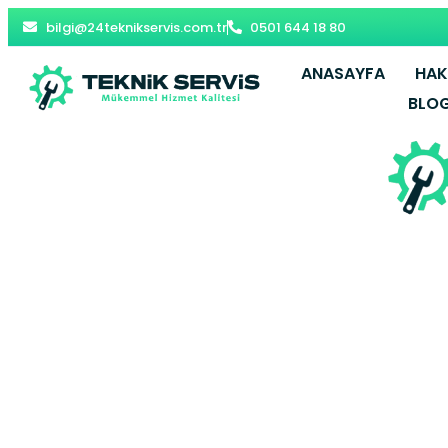
bilgi@24teknikservis.com.tr
0501 644 18 80
ANASAYFA
HAK
BLO
Bahçeliev
Mak