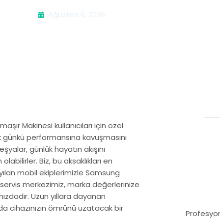
Ağustos 6, 2026
r Makinesi kullanıcıları için özel
n ilk günkü performansına kavuşmasını
eşyalar, günlük hayatın akışını
labilirler. Biz, bu aksaklıkları en
yılan mobil ekiplerimizle Samsung
k servis merkezimiz, marka değerlerinize
nızdadır. Uzun yıllara dayanan
da cihazınızın ömrünü uzatacak bir
Profesyon