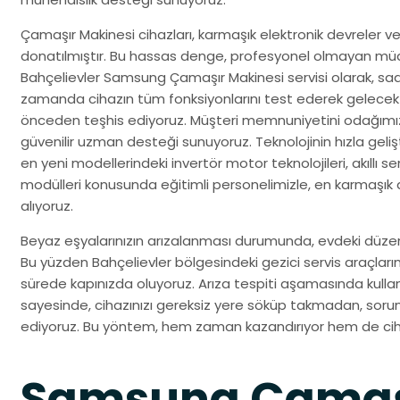
Çamaşır Makinesi cihazları, karmaşık elektronik devreler 
donatılmıştır. Bu hassas denge, profesyonel olmayan müda
Bahçelievler Samsung Çamaşır Makinesi servisi olarak, sad
zamanda cihazın tüm fonksiyonlarını test ederek gelecekt
önceden teşhis ediyoruz. Müşteri memnuniyetini odağımıza 
güvenilir uzman desteği sunuyoruz. Teknolojinin hızla ge
en yeni modellerindeki invertör motor teknolojileri, akıllı s
modülleri konusunda eğitimli personelimizle, en karmaşık di
alıyoruz.
Beyaz eşyalarınızın arızalanması durumunda, evdeki düzenin
Bu yüzden Bahçelievler bölgesindeki gezici servis araçlarımı
sürede kapınızda oluyoruz. Arıza tespiti aşamasında kull
sayesinde, cihazınızı gereksiz yere söküp takmadan, soru
ediyoruz. Bu yöntem, hem zaman kazandırıyor hem de cihaz
Samsung Çamaş