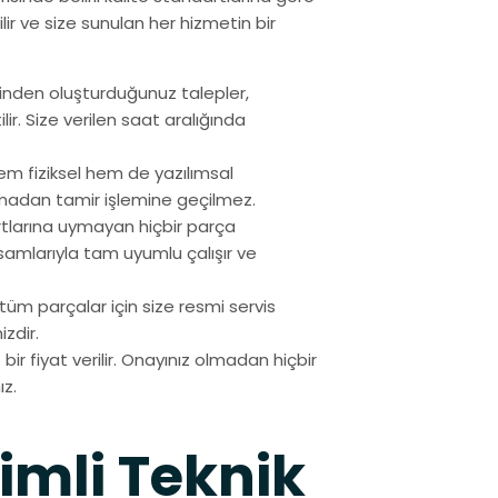
ilir ve size sunulan her hizmetin bir
inden oluşturduğunuz talepler,
lir. Size verilen saat aralığında
em fiziksel hem de yazılımsal
madan tamir işlemine geçilmez.
larına uymayan hiçbir parça
ksamlarıyla tam uyumlu çalışır ve
n tüm parçalar için size resmi servis
zdir.
bir fiyat verilir. Onayınız olmadan hiçbir
ız.
timli Teknik