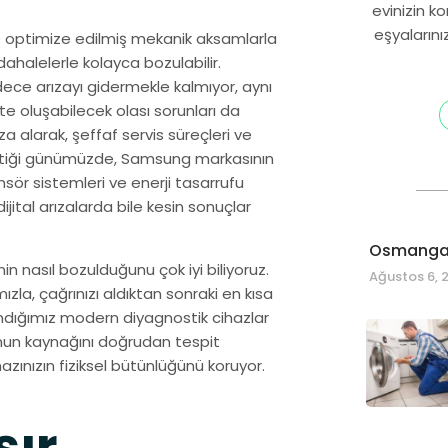
evinizin k
eşyalarını
ve optimize edilmiş mekanik aksamlarla
halelerle kolayca bozulabilir.
ece arızayı gidermekle kalmıyor, aynı
e oluşabilecek olası sorunları da
alarak, şeffaf servis süreçleri ve
liştiği günümüzde, Samsung markasının
ensör sistemleri ve enerji tasarrufu
jital arızalarda bile kesin sonuçlar
Osmangaz
 nasıl bozulduğunu çok iyi biliyoruz.
Ağustos 6, 
zla, çağrınızı aldıktan sonraki en kısa
andığımız modern diyagnostik cihazlar
nun kaynağını doğrudan tespit
ınızın fiziksel bütünlüğünü koruyor.
ır