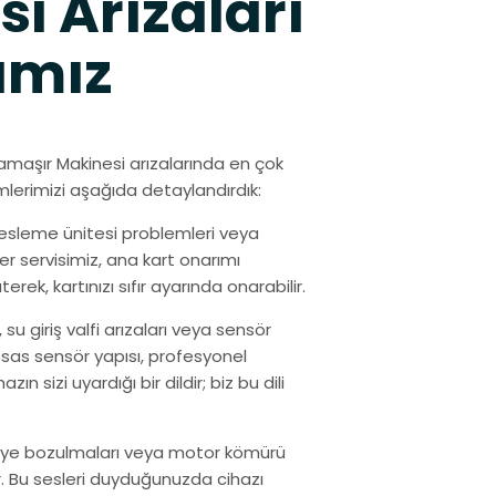
i Arızaları
ımız
maşır Makinesi arızalarında en çok
lerimizi aşağıda detaylandırdık:
 besleme ünitesi problemleri veya
er servisimiz, ana kart onarımı
k, kartınızı sıfır ayarında onarabilir.
rı, su giriş valfi arızaları veya sensör
sas sensör yapısı, profesyonel
n sizi uyardığı bir dildir; biz bu dili
ilye bozulmaları veya motor kömürü
. Bu sesleri duyduğunuzda cihazı