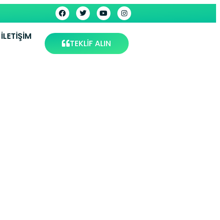
İLETIŞIM
TEKLİF ALIN
amaşır