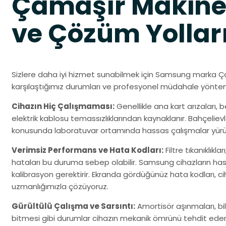
Çamaşır Makines
ve Çözüm Yollar
Sizlere daha iyi hizmet sunabilmek için Samsung marka Ça
karşılaştığımız durumları ve profesyonel müdahale yöntem
Cihazın Hiç Çalışmaması:
Genellikle ana kart arızaları,
elektrik kablosu temassızlıklarından kaynaklanır. Bahçelievl
konusunda laboratuvar ortamında hassas çalışmalar yürütere
Verimsiz Performans ve Hata Kodları:
Filtre tıkanıklıkla
hataları bu duruma sebep olabilir. Samsung cihazların has
kalibrasyon gerektirir. Ekranda gördüğünüz hata kodları, cihazı
uzmanlığımızla çözüyoruz.
Gürültülü Çalışma ve Sarsıntı:
Amortisör aşınmaları, b
bitmesi gibi durumlar cihazın mekanik ömrünü tehdit eder