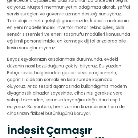
gelecekte oluşabilecek olası sorunları da önceden teşhis
ediyoruz. Müşteri memnuniyetini odağımıza alarak, şeffaf
servis süreçleri ve güvenilir uzman desteği sunuyoruz.
Teknolojinin hızla geliştiği günümüzde, İndesit markasının
en yeni modellerindeki invertör motor teknolojileri, akıllı
sensör sistemleri ve enerji tasarrufu modülleri konusunda
eğitimli personelimizle, en karmaşık dijital arızalarda bile
kesin sonuçlar alıyoruz.
Beyaz eşyalarınızın arızalanması durumunda, evdeki
düzenin nasıl bozulduğunu çok iyi biliyoruz. Bu yüzden
Bahçelievler bölgesindeki gezici servis araçlarımızla,
çağrınızı aldıktan sonraki en kısa sürede kapınızda
oluyoruz. Arıza tespiti aşamasında kullandığımız modern
diyagnostik cihazlar sayesinde, cihazınızı gereksiz yere
söküp takmadan, sorunun kaynağını doğrudan tespit
ediyoruz. Bu yöntem, hem zaman kazandırıyor hem de
cihazınızın fiziksel bütünlüğünü koruyor.
İndesit Çamaşır