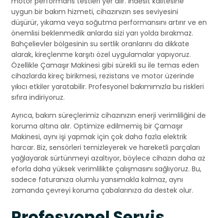
motor performans testleri yer alır. İndesit kalitesine
uygun bir bakım hizmeti, cihazınızın ses seviyesini
düşürür, yıkama veya soğutma performansını artırır ve en
önemlisi beklenmedik anlarda sizi yarı yolda bırakmaz.
Bahçelievler bölgesinin su sertlik oranlarını da dikkate
alarak, kireçlenme karşıtı özel uygulamalar yapıyoruz.
Özellikle Çamaşır Makinesi gibi sürekli su ile temas eden
cihazlarda kireç birikmesi, rezistans ve motor üzerinde
yıkıcı etkiler yaratabilir. Profesyonel bakımımızla bu riskleri
sıfıra indiriyoruz.
Ayrıca, bakım süreçlerimiz cihazınızın enerji verimliliğini de
koruma altına alır. Optimize edilmemiş bir Çamaşır
Makinesi, aynı işi yapmak için çok daha fazla elektrik
harcar. Biz, sensörleri temizleyerek ve hareketli parçaları
yağlayarak sürtünmeyi azaltıyor, böylece cihazın daha az
eforla daha yüksek verimlilikte çalışmasını sağlıyoruz. Bu,
sadece faturanıza olumlu yansımakla kalmaz, aynı
zamanda çevreyi koruma çabalarınıza da destek olur.
Profesyonel Servis