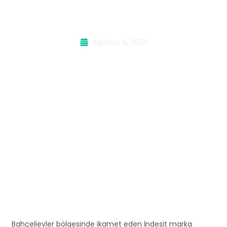
Servisi
Ağustos 5, 2026
Bahçelievler bölgesinde ikamet eden İndesit marka