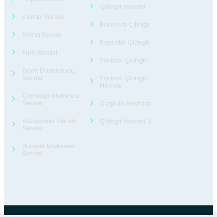
Çilingir Hocası
Kombi Servisi
Bornova Çilingir
Klima Servisi
Bayraklı Çilingir
Fırın Servisi
Torbalı Çilingir
Derin Dondurucu
Servisi
Torbalı Çilingir
Hocası
Çamaşır Makinesi
Servisi
Coşkun Anahtar
Buzdolabı Teknik
Çilingir Hocası 2
Servisi
Bulaşık Makinesi
Servisi