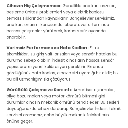
Cihazın Hiç Çalışmaması:
Genellikle ana kart arızaları,
besleme ünitesi problemleri veya elektrik kablosu
temassızlıklarından kaynaklanır. Bahçelievler servisimiz,
ana kart onarımı konusunda laboratuvar ortamında
hassas çalışmalar yürüterek, kartınızı sıfır ayarında
onarabilir.
Verimsiz Performans ve Hata Kodları:
Filtre
tıkanıklıkları, su giriş valfi arızaları veya sensör hataları bu
duruma sebep olabilir. İndesit cihazların hassas sensör
yapısı, profesyonel kalibrasyon gerektirir. Ekranda
gördüğünüz hata kodları, cihazın sizi uyardığı bir dildir; biz
bu dili uzmanlığımızla çözüyoruz.
Gürültülü Çalışma ve Sarsıntı:
Amortisör aşınmaları,
bilye bozulmaları veya motor kömürü bitmesi gibi
durumlar cihazın mekanik ömrünü tehdit eder. Bu sesleri
duyduğunuzda cihazı durdurup Bahçelievler İndesit teknik
servisini aramanız, daha büyük mekanik felaketlerin
önüne geçer.