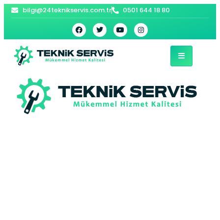
bilgi@24teknikservis.com.tr
0501 644 18 80
Bahçelievler İndesit
Çamaşır Makinesi