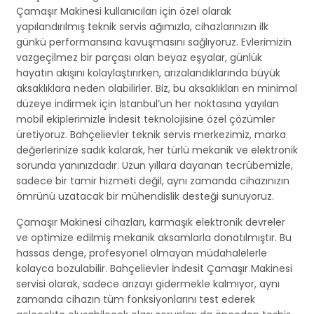
Çamaşır Makinesi kullanıcıları için özel olarak
yapılandırılmış teknik servis ağımızla, cihazlarınızın ilk
günkü performansına kavuşmasını sağlıyoruz. Evlerimizin
vazgeçilmez bir parçası olan beyaz eşyalar, günlük
hayatın akışını kolaylaştırırken, arızalandıklarında büyük
aksaklıklara neden olabilirler. Biz, bu aksaklıkları en minimal
düzeye indirmek için İstanbul’un her noktasına yayılan
mobil ekiplerimizle İndesit teknolojisine özel çözümler
üretiyoruz. Bahçelievler teknik servis merkezimiz, marka
değerlerinize sadık kalarak, her türlü mekanik ve elektronik
sorunda yanınızdadır. Uzun yıllara dayanan tecrübemizle,
sadece bir tamir hizmeti değil, aynı zamanda cihazınızın
ömrünü uzatacak bir mühendislik desteği sunuyoruz.
Çamaşır Makinesi cihazları, karmaşık elektronik devreler
ve optimize edilmiş mekanik aksamlarla donatılmıştır. Bu
hassas denge, profesyonel olmayan müdahalelerle
kolayca bozulabilir. Bahçelievler İndesit Çamaşır Makinesi
servisi olarak, sadece arızayı gidermekle kalmıyor, aynı
zamanda cihazın tüm fonksiyonlarını test ederek