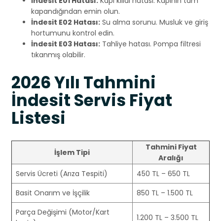
İndesit E01 Hatası:
Kapı kilidi hatası. Kapının tam
kapandığından emin olun.
İndesit E02 Hatası:
Su alma sorunu. Musluk ve giriş
hortumunu kontrol edin.
İndesit E03 Hatası:
Tahliye hatası. Pompa filtresi
tıkanmış olabilir.
2026 Yılı Tahmini
İndesit Servis Fiyat
Listesi
Tahmini Fiyat
İşlem Tipi
Aralığı
Servis Ücreti (Arıza Tespiti)
450 TL – 650 TL
Basit Onarım ve İşçilik
850 TL – 1.500 TL
Parça Değişimi (Motor/Kart
1.200 TL – 3.500 TL