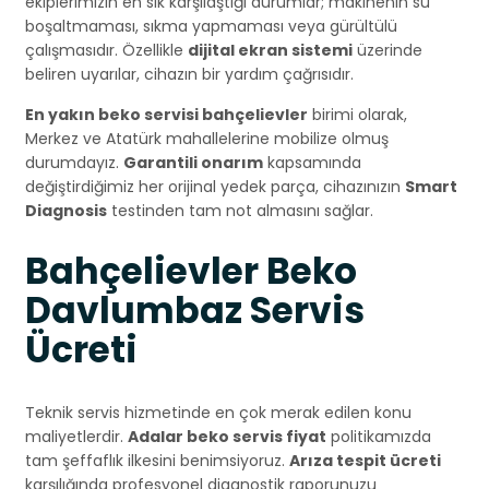
ekiplerimizin en sık karşılaştığı durumlar; makinenin su
boşaltmaması, sıkma yapmaması veya gürültülü
çalışmasıdır. Özellikle
dijital ekran sistemi
üzerinde
beliren uyarılar, cihazın bir yardım çağrısıdır.
En yakın beko servisi bahçelievler
birimi olarak,
Merkez ve Atatürk mahallelerine mobilize olmuş
durumdayız.
Garantili onarım
kapsamında
değiştirdiğimiz her orijinal yedek parça, cihazınızın
Smart
Diagnosis
testinden tam not almasını sağlar.
Bahçelievler Beko
Davlumbaz Servis
Ücreti
Teknik servis hizmetinde en çok merak edilen konu
maliyetlerdir.
Adalar beko servis fiyat
politikamızda
tam şeffaflık ilkesini benimsiyoruz.
Arıza tespit ücreti
karşılığında profesyonel diagnostik raporunuzu