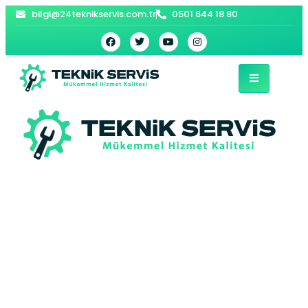
bilgi@24teknikservis.com.tr
0501 644 18 80
Bahçelievler Beko