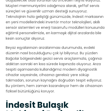
oluşabilecek olası sorunları da önceden teşhis ediyoruz.
Müşteri memnuniyetini odağımıza alarak, şeffaf servis
süreçleri ve güvenilir uzman desteği sunuyoruz.
Teknolojinin hızla geliştiği günümüzde, İndesit markasının
en yeni modellerindeki invertör motor teknolojileri, akıllı
sensör sistemleri ve enerji tasarrufu modülleri konusunda
eğitimli personelimizle, en karmaşık dijital arızalarda bile
kesin sonuçlar alıyoruz.
Beyaz eşyalarınızın arızalanması durumunda, evdeki
düzenin nasıl bozulduğunu çok iyi biliyoruz. Bu yüzden
Bağcılar bölgesindeki gezici servis araçlarımızla, çağrınızı
aldıktan sonraki en kısa sürede kapınızda oluyoruz. Arıza
tespiti aşamasında kullandığımız modern diyagnostik
cihazlar sayesinde, cihazınızı gereksiz yere söküp
takmadan, sorunun kaynağını doğrudan tespit ediyoruz.
Bu yöntem, hem zaman kazandırıyor hem de cihazınızın
fiziksel bütünlüğünü koruyor.
İndesit Bulaşık