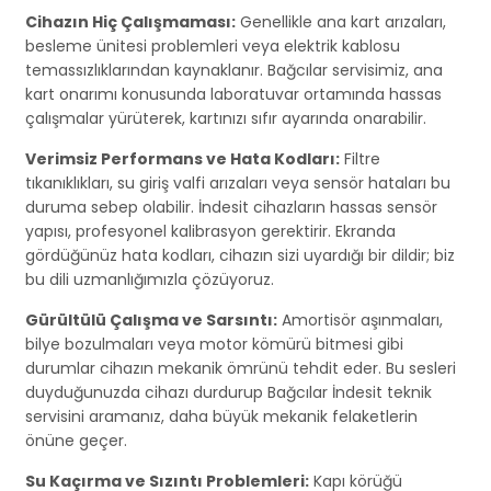
Cihazın Hiç Çalışmaması:
Genellikle ana kart arızaları,
besleme ünitesi problemleri veya elektrik kablosu
temassızlıklarından kaynaklanır. Bağcılar servisimiz, ana
kart onarımı konusunda laboratuvar ortamında hassas
çalışmalar yürüterek, kartınızı sıfır ayarında onarabilir.
Verimsiz Performans ve Hata Kodları:
Filtre
tıkanıklıkları, su giriş valfi arızaları veya sensör hataları bu
duruma sebep olabilir. İndesit cihazların hassas sensör
yapısı, profesyonel kalibrasyon gerektirir. Ekranda
gördüğünüz hata kodları, cihazın sizi uyardığı bir dildir; biz
bu dili uzmanlığımızla çözüyoruz.
Gürültülü Çalışma ve Sarsıntı:
Amortisör aşınmaları,
bilye bozulmaları veya motor kömürü bitmesi gibi
durumlar cihazın mekanik ömrünü tehdit eder. Bu sesleri
duyduğunuzda cihazı durdurup Bağcılar İndesit teknik
servisini aramanız, daha büyük mekanik felaketlerin
önüne geçer.
Su Kaçırma ve Sızıntı Problemleri:
Kapı körüğü