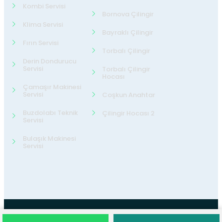
Kombi Servisi
Bornova Çilingir
Klima Servisi
Bayraklı Çilingir
Fırın Servisi
Torbalı Çilingir
Derin Dondurucu
Servisi
Torbalı Çilingir
Hocası
Çamaşır Makinesi
Servisi
Coşkun Anahtar
Buzdolabı Teknik
Çilingir Hocası 2
Servisi
Bulaşık Makinesi
Servisi
©2026
24 Teknik Servis
Tüm Hakları