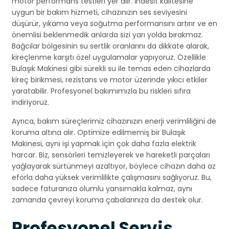
motor performans testleri yer alır. İndesit kalitesine
uygun bir bakım hizmeti, cihazınızın ses seviyesini
düşürür, yıkama veya soğutma performansını artırır ve en
önemlisi beklenmedik anlarda sizi yarı yolda bırakmaz.
Bağcılar bölgesinin su sertlik oranlarını da dikkate alarak,
kireçlenme karşıtı özel uygulamalar yapıyoruz. Özellikle
Bulaşık Makinesi gibi sürekli su ile temas eden cihazlarda
kireç birikmesi, rezistans ve motor üzerinde yıkıcı etkiler
yaratabilir. Profesyonel bakımımızla bu riskleri sıfıra
indiriyoruz.
Ayrıca, bakım süreçlerimiz cihazınızın enerji verimliliğini de
koruma altına alır. Optimize edilmemiş bir Bulaşık
Makinesi, aynı işi yapmak için çok daha fazla elektrik
harcar. Biz, sensörleri temizleyerek ve hareketli parçaları
yağlayarak sürtünmeyi azaltıyor, böylece cihazın daha az
eforla daha yüksek verimlilikte çalışmasını sağlıyoruz. Bu,
sadece faturanıza olumlu yansımakla kalmaz, aynı
zamanda çevreyi koruma çabalarınıza da destek olur.
Profesyonel Servis