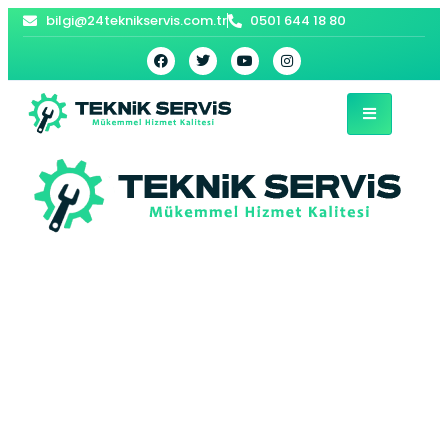
bilgi@24teknikservis.com.tr
0501 644 18 80
Bağcılar İndesit
Bulaşık Makinesi