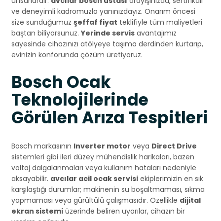
unsurlardır.
avcılar bosch ustası
arayışınızda, sertifikalı
ve deneyimli kadromuzla yanınızdayız. Onarım öncesi
size sunduğumuz
şeffaf fiyat
teklifiyle tüm maliyetleri
baştan biliyorsunuz.
Yerinde servis
avantajımız
sayesinde cihazınızı atölyeye taşıma derdinden kurtarıp,
evinizin konforunda çözüm üretiyoruz.
Bosch Ocak
Teknolojilerinde
Görülen Arıza Tespitleri
Bosch markasının
Inverter motor
veya
Direct Drive
sistemleri gibi ileri düzey mühendislik harikaları, bazen
voltaj dalgalanmaları veya kullanım hataları nedeniyle
aksayabilir.
avcılar acil ocak servisi
ekiplerimizin en sık
karşılaştığı durumlar; makinenin su boşaltmaması, sıkma
yapmaması veya gürültülü çalışmasıdır. Özellikle
dijital
ekran sistemi
üzerinde beliren uyarılar, cihazın bir