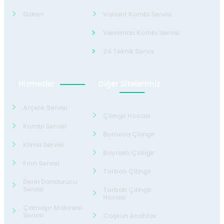
Galeri
Valiant Kombi Servisi
Viessman Kombi Servisi
24 Teknik Servis
Hizmetler
Diğer Sitelerimiz
Arçelik Servisi
Çilingir Hocası
Kombi Servisi
Bornova Çilingir
Klima Servisi
Bayraklı Çilingir
Fırın Servisi
Torbalı Çilingir
Derin Dondurucu
Servisi
Torbalı Çilingir
Hocası
Çamaşır Makinesi
Servisi
Coşkun Anahtar