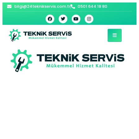
bilgi@24teknikservis.com.tr
0501 644 18 80
Avcılar Bosch Ocak