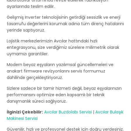
laboratuvar ortamında revize edilerek fabrikasyon
ayarlarında teslim edilir.
Gelişmiş Inverter teknolojisinin getirdiği sessizlik ve enerji
tasarrufu değerlerini korumak adına tüm direnç hatalarını
yerinde saptıyoruz.
Lojistik merkezlerimizin Avcılar hattındaki hızlı
entegrasyonu, size verdiğimiz sürelere milimetrik olarak
uymamızı garantiler.
Modern beyaz eşyaların yazılımsal güncellemeleri ve
anakart firmware revizyonlarını servis formumuz
dahilinde gerçekleştiriyoruz.
Sizlere sadece bir tamir hizmeti değil, beyaz eşyalarınızın
performansını optimize eden kapsamlı bir teknik
danışmanlık süreci sağlıyoruz.
İlginizi Çekebilir:
Avcılar Buzdolabı Servisi
|
Avcılar Bulaşık
Makinesi Servisi
Güvenilir, hızlı ve profesyonel destek için doğru yerdesiniz.