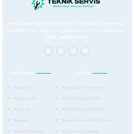
Profesyonel Beyaz Eşya Teknik Servisi olarak, arızalarınızı
yerinizde tespit edip 7/24 teknik servis hizmeti sağlıyoruz.
7/24 Teknik Servis
Hızlı Menü
Marka
Anasayfa
Baymak Kombi Servisi
Hakkımızda
Bosch Kombi Servisi
Bölgeler
Buderus Kombi Servisi
İletişim
Demirdöküm Kombi Servisi
Gizlilik Politikası
E.C.A Kombi Servisi