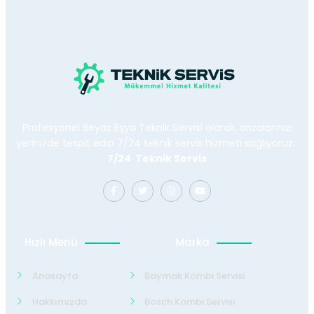
Profesyonel Beyaz Eşya Teknik Servisi olarak, arızalarınızı
yerinizde tespit edip 7/24 teknik servis hizmeti sağlıyoruz.
7/24 Teknik Servis
Hızlı Menü
Marka
Anasayfa
Baymak Kombi Servisi
Hakkımızda
Bosch Kombi Servisi