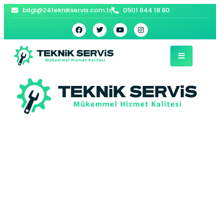
bilgi@24teknikservis.com.tr
0501 644 18 80
Ataşehir Bosch