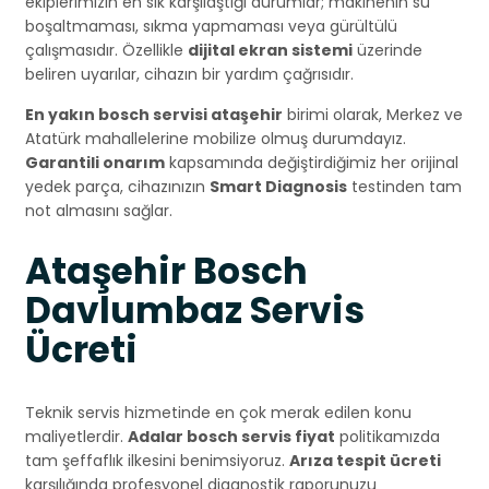
ekiplerimizin en sık karşılaştığı durumlar; makinenin su
boşaltmaması, sıkma yapmaması veya gürültülü
çalışmasıdır. Özellikle
dijital ekran sistemi
üzerinde
beliren uyarılar, cihazın bir yardım çağrısıdır.
En yakın bosch servisi ataşehir
birimi olarak, Merkez ve
Atatürk mahallelerine mobilize olmuş durumdayız.
Garantili onarım
kapsamında değiştirdiğimiz her orijinal
yedek parça, cihazınızın
Smart Diagnosis
testinden tam
not almasını sağlar.
Ataşehir Bosch
Davlumbaz Servis
Ücreti
Teknik servis hizmetinde en çok merak edilen konu
maliyetlerdir.
Adalar bosch servis fiyat
politikamızda
tam şeffaflık ilkesini benimsiyoruz.
Arıza tespit ücreti
karşılığında profesyonel diagnostik raporunuzu