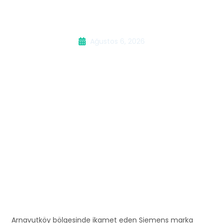
Makinesi Servisi
Ağustos 6, 2026
Arnavutköy bölgesinde ikamet eden Siemens marka