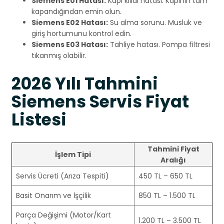
Siemens E01 Hatası:
Kapı kilidi hatası. Kapının tam
kapandığından emin olun.
Siemens E02 Hatası:
Su alma sorunu. Musluk ve
giriş hortumunu kontrol edin.
Siemens E03 Hatası:
Tahliye hatası. Pompa filtresi
tıkanmış olabilir.
2026 Yılı Tahmini
Siemens Servis Fiyat
Listesi
Tahmini Fiyat
İşlem Tipi
Aralığı
Servis Ücreti (Arıza Tespiti)
450 TL – 650 TL
Basit Onarım ve İşçilik
850 TL – 1.500 TL
Parça Değişimi (Motor/Kart
1.200 TL – 3.500 TL