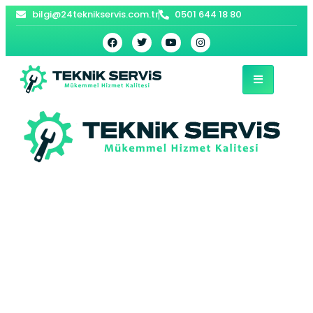
bilgi@24teknikservis.com.tr
0501 644 18 80
Arnavutköy
Siemens Çamaşır