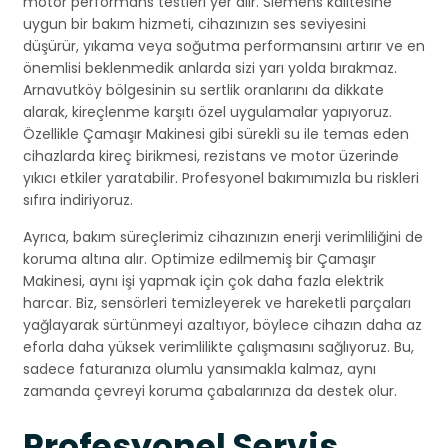
motor performans testleri yer alır. Siemens kalitesine
uygun bir bakım hizmeti, cihazınızın ses seviyesini
düşürür, yıkama veya soğutma performansını artırır ve en
önemlisi beklenmedik anlarda sizi yarı yolda bırakmaz.
Arnavutköy bölgesinin su sertlik oranlarını da dikkate
alarak, kireçlenme karşıtı özel uygulamalar yapıyoruz.
Özellikle Çamaşır Makinesi gibi sürekli su ile temas eden
cihazlarda kireç birikmesi, rezistans ve motor üzerinde
yıkıcı etkiler yaratabilir. Profesyonel bakımımızla bu riskleri
sıfıra indiriyoruz.
Ayrıca, bakım süreçlerimiz cihazınızın enerji verimliliğini de
koruma altına alır. Optimize edilmemiş bir Çamaşır
Makinesi, aynı işi yapmak için çok daha fazla elektrik
harcar. Biz, sensörleri temizleyerek ve hareketli parçaları
yağlayarak sürtünmeyi azaltıyor, böylece cihazın daha az
eforla daha yüksek verimlilikte çalışmasını sağlıyoruz. Bu,
sadece faturanıza olumlu yansımakla kalmaz, aynı
zamanda çevreyi koruma çabalarınıza da destek olur.
Profesyonel Servis