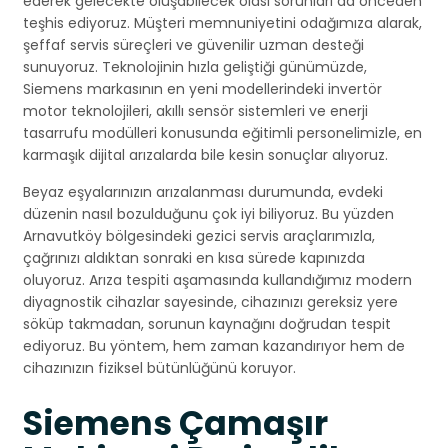
ederek gelecekte oluşabilecek olası sorunları da önceden
teşhis ediyoruz. Müşteri memnuniyetini odağımıza alarak,
şeffaf servis süreçleri ve güvenilir uzman desteği
sunuyoruz. Teknolojinin hızla geliştiği günümüzde,
Siemens markasının en yeni modellerindeki invertör
motor teknolojileri, akıllı sensör sistemleri ve enerji
tasarrufu modülleri konusunda eğitimli personelimizle, en
karmaşık dijital arızalarda bile kesin sonuçlar alıyoruz.
Beyaz eşyalarınızın arızalanması durumunda, evdeki
düzenin nasıl bozulduğunu çok iyi biliyoruz. Bu yüzden
Arnavutköy bölgesindeki gezici servis araçlarımızla,
çağrınızı aldıktan sonraki en kısa sürede kapınızda
oluyoruz. Arıza tespiti aşamasında kullandığımız modern
diyagnostik cihazlar sayesinde, cihazınızı gereksiz yere
söküp takmadan, sorunun kaynağını doğrudan tespit
ediyoruz. Bu yöntem, hem zaman kazandırıyor hem de
cihazınızın fiziksel bütünlüğünü koruyor.
Siemens Çamaşır