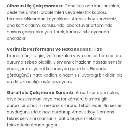
Cihazın Hiç Çalışmaması:
Genellikle ana kart arızaları,
besleme ünitesi problemleri veya elektrik kablosu
temassızlıklarından kaynaklanır. Arnavutköy servisimiz,
ana kart onarımı konusunda laboratuvar ortamında
hassas çalışmalar yürüterek, kartınızı sıfır ayarında
onarabilir.
Verimsiz Performans ve Hata Kodları:
Filtre
tıkanıklıkları, su giriş valfi arızaları veya sensör hataları bu
duruma sebep olabilir. Siemens cihazların hassas sensör
yapısı, profesyonel kalibrasyon gerektirir. Ekranda
gördüğünüz hata kodları, cihazın sizi uyardığı bir dildir; biz
bu dili uzmanlığımızla çözüyoruz.
Gürültülü Çalışma ve Sarsıntı:
Amortisör aşınmaları,
bilye bozulmaları veya motor kömürü bitmesi gibi
durumlar cihazın mekanik ömrünü tehdit eder. Bu sesleri
duyduğunuzda cihazı durdurup Arnavutköy Siemens
teknik servisini aramanız, daha büyük mekanik
felaketlerin önüne geçer.