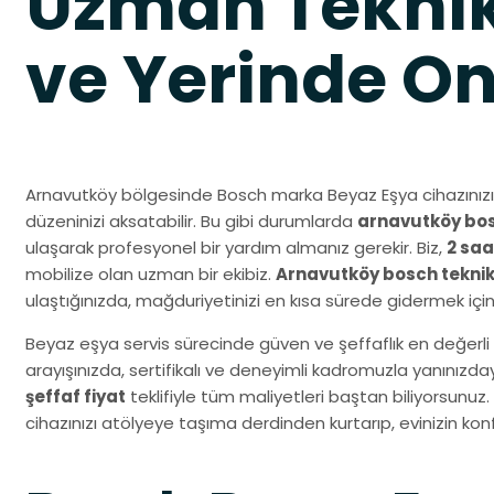
Uzman Teknik
ve Yerinde O
Arnavutköy bölgesinde Bosch marka Beyaz Eşya cihazınızı
düzeninizi aksatabilir. Bu gibi durumlarda
arnavutköy bosc
ulaşarak profesyonel bir yardım almanız gerekir. Biz,
2 saa
mobilize olan uzman bir ekibiz.
Arnavutköy bosch teknik
ulaştığınızda, mağduriyetinizi en kısa sürede gidermek içi
Beyaz eşya servis sürecinde güven ve şeffaflık en değerli 
arayışınızda, sertifikalı ve deneyimli kadromuzla yanınız
şeffaf fiyat
teklifiyle tüm maliyetleri baştan biliyorsunuz.
cihazınızı atölyeye taşıma derdinden kurtarıp, evinizin k