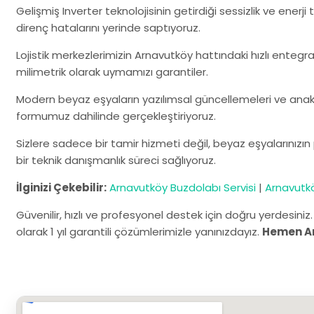
Gelişmiş Inverter teknolojisinin getirdiği sessizlik ve ener
direnç hatalarını yerinde saptıyoruz.
Lojistik merkezlerimizin Arnavutköy hattındaki hızlı entegr
milimetrik olarak uymamızı garantiler.
Modern beyaz eşyaların yazılımsal güncellemeleri ve anaka
formumuz dahilinde gerçekleştiriyoruz.
Sizlere sadece bir tamir hizmeti değil, beyaz eşyalarınız
bir teknik danışmanlık süreci sağlıyoruz.
İlginizi Çekebilir:
Arnavutköy Buzdolabı Servisi
|
Arnavutkö
Güvenilir, hızlı ve profesyonel destek için doğru yerdesiniz
olarak 1 yıl garantili çözümlerimizle yanınızdayız.
Hemen A