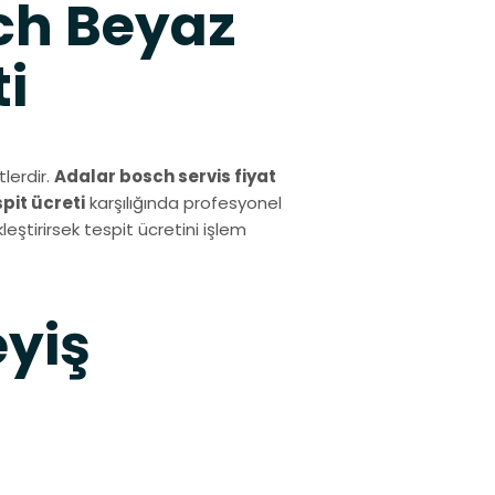
ch Beyaz
i
lerdir.
Adalar bosch servis fiyat
spit ücreti
karşılığında profesyonel
eştirirsek tespit ücretini işlem
eyiş