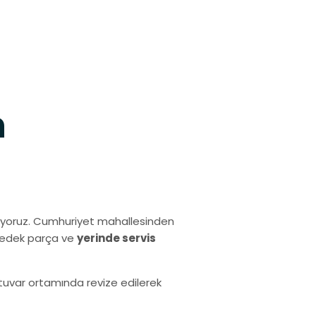
h
ıyoruz. Cumhuriyet mahallesinden
 yedek parça ve
yerinde servis
ratuvar ortamında revize edilerek