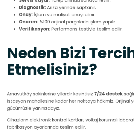
Servis Kaydı:
Talep anında sahaya iletilir.
Diagnostik:
Arıza yerinde saptanır.
Onay:
İşlem ve maliyet onayı alınır.
Onarım:
%100 orijinal parçalarla işlem yapılır.
Verifikasyon:
Performans testiyle teslim edilir.
Neden Bizi Terci
Etmelisiniz?
Arnavutköy sakinlerine yıllardır kesintisiz
7/24 destek
sağl
İstasyon mahallesine kadar her noktaya hâkimiz. Orijinal
gücümüzle yanınızdayız.
Cihazların elektronik kontrol kartları, voltaj korumalı labo
fabrikasyon ayarlarında teslim edilir.