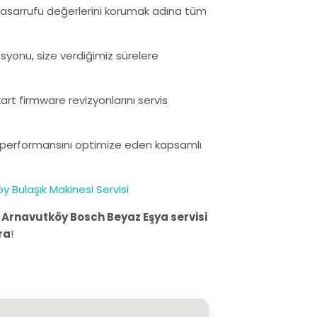
ji tasarrufu değerlerini korumak adına tüm
asyonu, size verdiğimiz sürelere
rt firmware revizyonlarını servis
ın performansını optimize eden kapsamlı
y Bulaşık Makinesi Servisi
.
Arnavutköy Bosch Beyaz Eşya servisi
ra
!