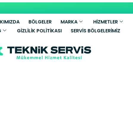
KIMIZDA
BÖLGELER
MARKA
HİZMETLER
G
GIZLILIK POLITIKASI
SERVIS BÖLGELERIMIZ
y Bosch Beyaz
Servisi