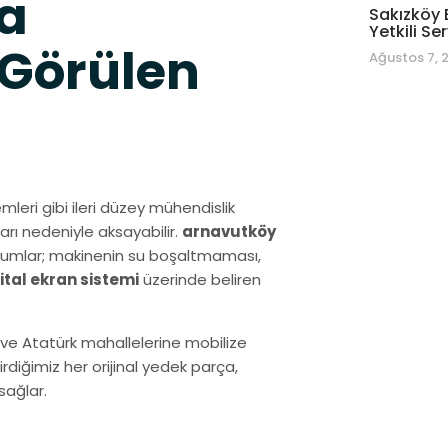
a
Sakızköy 
Yetkili Ser
 Görülen
Ağustos 7, 
mleri gibi ileri düzey mühendislik
arı nedeniyle aksayabilir.
arnavutköy
durumlar; makinenin su boşaltmaması,
jital ekran sistemi
üzerinde beliren
 ve Atatürk mahallelerine mobilize
diğimiz her orijinal yedek parça,
sağlar.