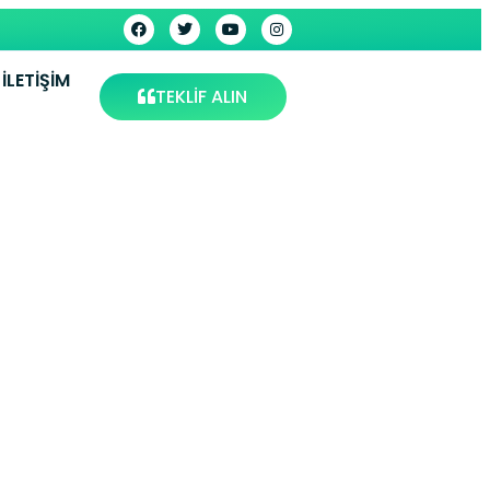
İLETIŞIM
TEKLİF ALIN
 Eşya