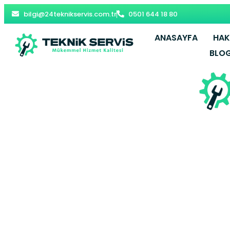
bilgi@24teknikservis.com.tr
0501 644 18 80
ANASAYFA
HAK
BLO
Arnavutkö