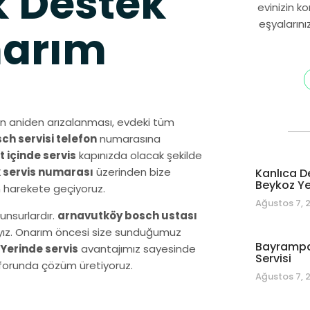
 Destek
evinizin k
eşyalarını
narım
n aniden arızalanması, evdeki tüm
h servisi telefon
numarasına
t içinde servis
kapınızda olacak şekilde
 servis numarası
üzerinden bize
Kanlıca D
Beykoz Yet
n harekete geçiyoruz.
Ağustos 7, 
unsurlardır.
arnavutköy bosch ustası
dayız. Onarım öncesi size sunduğumuz
Bayrampa
Yerinde servis
avantajımız sayesinde
Servisi
onforunda çözüm üretiyoruz.
Ağustos 7, 