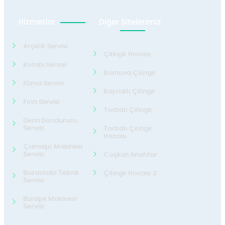
Hizmetler
Diğer Sitelerimiz
Arçelik Servisi
Çilingir Hocası
Kombi Servisi
Bornova Çilingir
Klima Servisi
Bayraklı Çilingir
Fırın Servisi
Torbalı Çilingir
Derin Dondurucu
Servisi
Torbalı Çilingir
Hocası
Çamaşır Makinesi
Servisi
Coşkun Anahtar
Buzdolabı Teknik
Çilingir Hocası 2
Servisi
Bulaşık Makinesi
Servisi