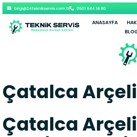
bilgi@24teknikservis.com.tr
0501 644 18 80
ANASAYFA
HAK
BLO
Çatalca Arçeli
Çatalca Arçel