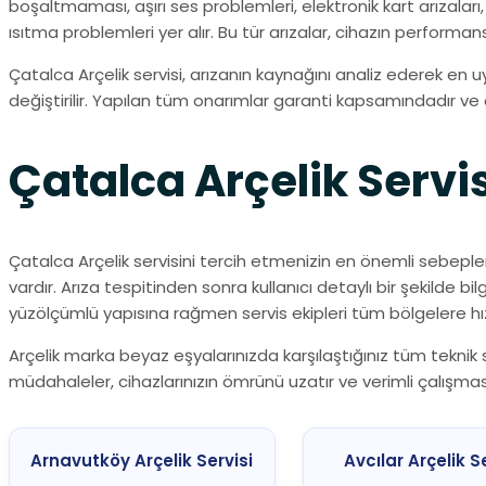
boşaltmaması, aşırı ses problemleri, elektronik kart arızala
ısıtma problemleri yer alır. Bu tür arızalar, cihazın perfo
Çatalca Arçelik servisi, arızanın kaynağını analiz ederek en 
değiştirilir. Yapılan tüm onarımlar garanti kapsamındadır ve c
Çatalca Arçelik Servi
Çatalca Arçelik servisini tercih etmenizin en önemli sebepler
vardır. Arıza tespitinden sonra kullanıcı detaylı bir şekilde b
yüzölçümlü yapısına rağmen servis ekipleri tüm bölgelere hız
Arçelik marka beyaz eşyalarınızda karşılaştığınız tüm teknik s
müdahaleler, cihazlarınızın ömrünü uzatır ve verimli çalışmas
Arnavutköy Arçelik Servisi
Avcılar Arçelik S