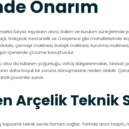
inde Onarım
k marka beyaz eşyaların arıza, bakım ve kurulum süreçlerinde pr
llaçlı, Gökçeali, Kestanelik ve Ovayenice gibi mahallelerinde A
Buzdolabı, çamaşır makinesi, bulaşık makinesi, kurutma makinesi
gün içerisinde çözüme kavuşturulur.
çlü olsa da kullanım yoğunluğu, voltaj dalgalanmaları, tesisat
rızanın daha büyük bir soruna dönüşmesine neden olabilir. Çatal
rantili çözümler sunar.
n Arçelik Teknik S
ş kapsamlı teknik servis hizmeti sağlar. Yerinde arıza tespiti,