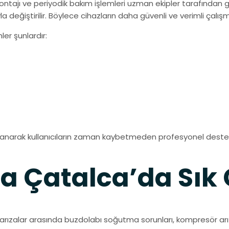
ajı ve periyodik bakım işlemleri uzman ekipler tarafından g
a değiştirilir. Böylece cihazların daha güvenli ve verimli çalışm
er şunlardır:
lanarak kullanıcıların zaman kaybetmeden profesyonel destek
da Çatalca’da Sık 
n arızalar arasında buzdolabı soğutma sorunları, kompresör a