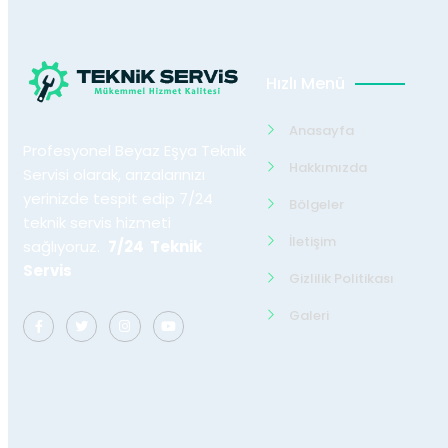
Hızlı Menü
Anasayfa
Profesyonel Beyaz Eşya Teknik
Hakkımızda
Servisi olarak, arızalarınızı
yerinizde tespit edip 7/24
Bölgeler
teknik servis hizmeti
İletişim
sağlıyoruz.
7/24 Teknik
Servis
Gizlilik Politikası
Galeri