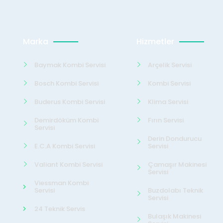
Marka
Hizmetler
Baymak Kombi Servisi
Arçelik Servisi
Bosch Kombi Servisi
Kombi Servisi
Buderus Kombi Servisi
Klima Servisi
Demirdöküm Kombi
Fırın Servisi
Servisi
Derin Dondurucu
E.C.A Kombi Servisi
Servisi
Valiant Kombi Servisi
Çamaşır Makinesi
Servisi
Viessman Kombi
Servisi
Buzdolabı Teknik
Servisi
24 Teknik Servis
Bulaşık Makinesi