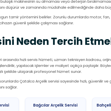
rı, bulaşık makinesinin su almaması veya deterjan bırakmaması,
rmansını düşürür ve zamanında müdahale edilmediğinde daha büy
uygun tamir yöntemini belirler. Zorunlu durumlarda motor, fan,
ihazın güvenli şekilde çalışması sağlanır.
sini Neden Tercih Etmel
i arasında hızlı servis hizmeti, uzman teknisyen kadrosu, orijin
ilgilendirilir, yapılacak işlemler ve maliyet açıkça paylaşılır. 
lı şekilde ulaşarak profesyonel hizmet sunar.
orunlarda Çatalca Arçelik servisi sayesinde hızlı, güvenilir ve 
ını sağlar.
ervisi
Bağcılar Arçelik Servisi
Bahçeli