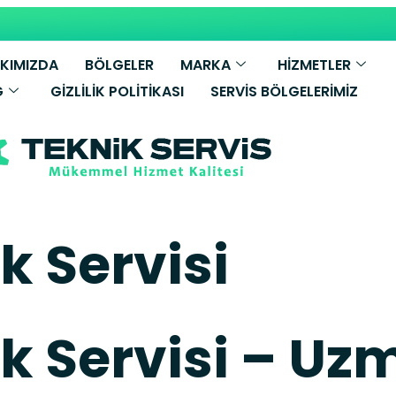
KIMIZDA
BÖLGELER
MARKA
HİZMETLER
G
GIZLILIK POLITIKASI
SERVIS BÖLGELERIMIZ
k Servisi
ik Servisi – Uz