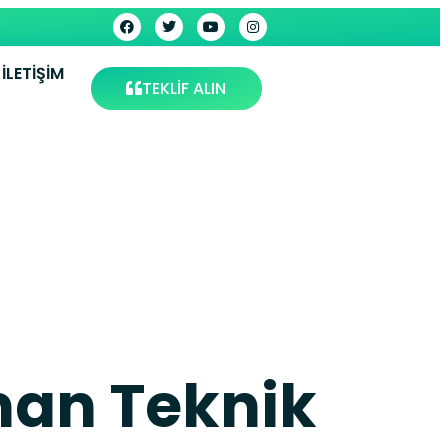
İLETIŞIM
TEKLİF ALIN
man Teknik