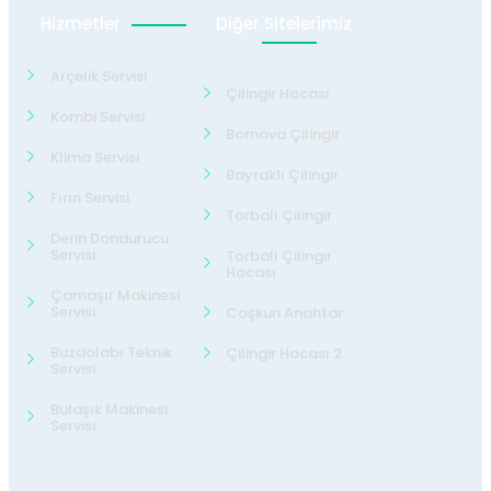
Hizmetler
Diğer Sitelerimiz
Arçelik Servisi
Çilingir Hocası
Kombi Servisi
Bornova Çilingir
Klima Servisi
Bayraklı Çilingir
Fırın Servisi
Torbalı Çilingir
Derin Dondurucu
Servisi
Torbalı Çilingir
Hocası
Çamaşır Makinesi
Servisi
Coşkun Anahtar
Buzdolabı Teknik
Çilingir Hocası 2
Servisi
Bulaşık Makinesi
Servisi