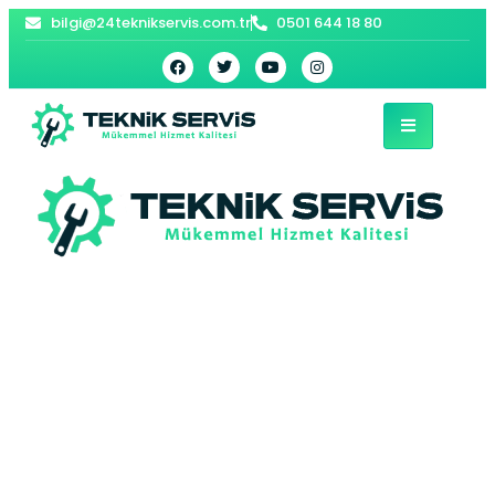
bilgi@24teknikservis.com.tr
0501 644 18 80
Afyonkarahisar