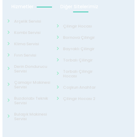
Hizmetler
Diğer Sitelerimiz
Arçelik Servisi
Çilingir Hocası
Kombi Servisi
Bornova Çilingir
Klima Servisi
Bayraklı Çilingir
Fırın Servisi
Torbalı Çilingir
Derin Dondurucu
Servisi
Torbalı Çilingir
Hocası
Çamaşır Makinesi
Servisi
Coşkun Anahtar
Buzdolabı Teknik
Çilingir Hocası 2
Servisi
Bulaşık Makinesi
Servisi